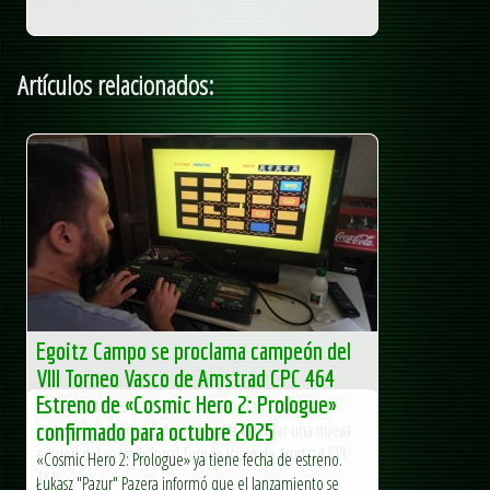
Artículos relacionados:
Egoitz Campo se proclama campeón del
VIII Torneo Vasco de Amstrad CPC 464
Estreno de «Cosmic Hero 2: Prologue»
La comunidad de aficionados al Amstrad CPC volvió a
reunirse el pasado 25 de junio para celebrar una nueva
confirmado para octubre 2025
edición del ya tradicional Torneo Vasco de Amstrad CPC
«Cosmic Hero 2: Prologue» ya tiene fecha de estreno.
464,...
Łukasz "Pazur" Pazera informó que el lanzamiento se