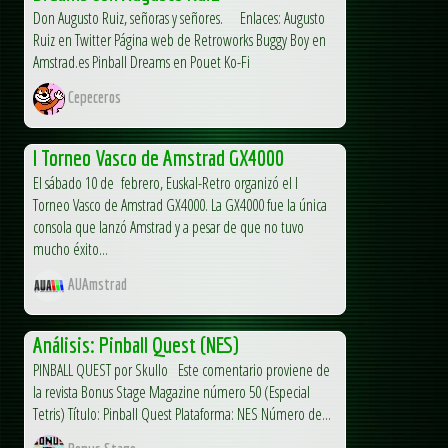
Don Augusto Ruiz, señoras y señores. Enlaces: Augusto
Ruiz en Twitter Página web de Retroworks Buggy Boy en
Amstrad.es Pinball Dreams en Pouet Ko-Fi
Cepeceros
I Torneo Vasco de Amstrad GX4000
El sábado 10 de febrero, Euskal-Retro organizó el I
Torneo Vasco de Amstrad GX4000. La GX4000 fue la única
consola que lanzó Amstrad y a pesar de que no tuvo
mucho éxito...
AUAmstrad
Análisis: Pinball Quest (NES)
PINBALL QUEST por Skullo Este comentario proviene de
la revista Bonus Stage Magazine número 50 (Especial
Tetris) Título: Pinball Quest Plataforma: NES Número de...