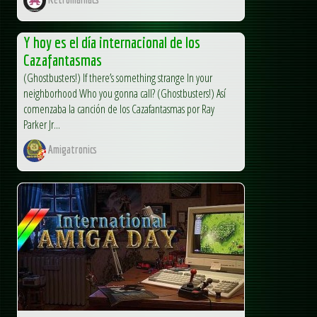
Y hoy es el día internacional de los
Cazafantasmas
(Ghostbusters!) If there’s something strange In your
neighborhood Who you gonna call? (Ghostbusters!) Así
comenzaba la canción de los Cazafantasmas por Ray
Parker Jr...
Amigatronics