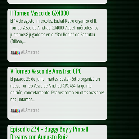
II Torneo Vasco de GX4000
El 14 de agosto, miércoles, Euskal-Retro organizó el II.
Torneo Vasco de Amstrad GX4000. Aquel miércoles nos
juntamos 8 jugadores en el “Bar Berlin” de Santutxu
(Bilbao,...
AUAmstrad
V Torneo Vasco de Amstrad CPC
El pasado 25 de junio, martes, Euskal-Retro organizó un
nuevo Torneo Vasco de Amstrad CPC 464, la quinta
edición, concretamente. Esta vez como en otras ocasiones
nos juntamos...
AUAmstrad
Episodio 234 – Buggy Boy y Pinball
Dreams con Augusto Ruiz