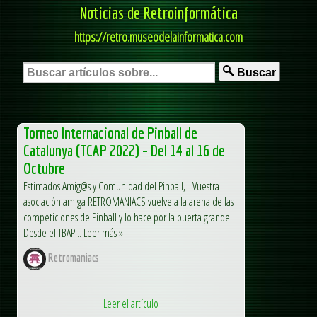
Noticias de Retroinformática
https://retro.museodelainformatica.com
Buscar
Torneo Internacional de Pinball de
Catalunya (TCAP 2022) – Del 14 al 16 de
Octubre
Estimados Amig@s y Comunidad del Pinball, Vuestra
asociación amiga RETROMANIACS vuelve a la arena de las
competiciones de Pinball y lo hace por la puerta grande.
Desde el TBAP... Leer más »
Retromaniacs
Leer el artículo