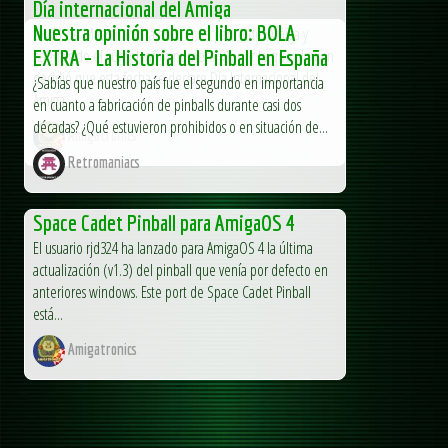
Día internacional del Amiga
Nuestra opinión sobre el libro: BOLA
Un 31 de Mayo nació Jay Miner, el padre del Amiga y
habría sido el cumpleaños número 91, por lo que alguien
EXTRA – La Historia del Pinball en España
decidió que esta fecha se declare Día Internacional del
¿Sabías que nuestro país fue el segundo en importancia
Amiga....
en cuanto a fabricación de pinballs durante casi dos
décadas? ¿Qué estuvieron prohibidos o en situación de...
Amigatronics
Retromaniacs
Space Cadet Pinball para AmigaOS 4
El usuario rjd324 ha lanzado para AmigaOS 4 la última
actualización (v1.3) del pinball que venía por defecto en
anteriores windows. Este port de Space Cadet Pinball
está...
Amigatronics