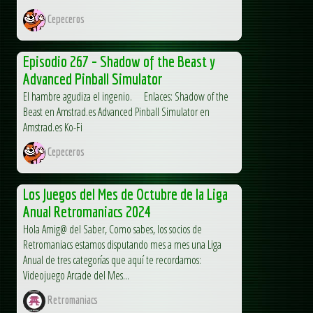
Cepeceros
Episodio 267 – Shadow of the Beast y
Advanced Pinball Simulator
El hambre agudiza el ingenio. Enlaces: Shadow of the
Beast en Amstrad.es Advanced Pinball Simulator en
Amstrad.es Ko-Fi
Cepeceros
Los Juegos del Mes de Octubre de la Liga
Anual Retromaniacs 2024
Hola Amig@ del Saber, Como sabes, los socios de
Retromaniacs estamos disputando mes a mes una Liga
Anual de tres categorías que aquí te recordamos:
Videojuego Arcade del Mes...
Retromaniacs