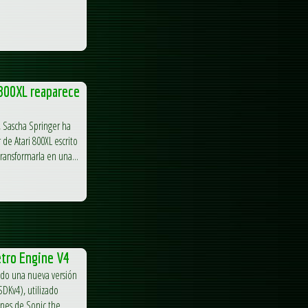
 800XL reaparece
, Sascha Springer ha
de Atari 800XL escrito
ransformarla en una...
etro Engine V4
ado una nueva versión
DKv4), utilizado
ones de Sonic the