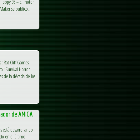
 Floppy 96 – El motor
aker se publicó...
 : Rat Cliff Games
o : Survival Horror
es de la década de los
lador de AMIGA
us está desarrollando
o en el último