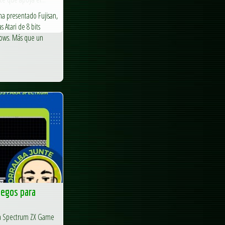
ha presentado Fujisan,
Atari de 8 bits
dows. Más que un
uegos para
ara Spectrum ZX Game