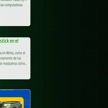
e las computadoras
stick en el
a en Altirra, como el
 plenamente de tus
uí te mostramos cómo...