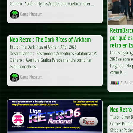
Género : Acción Flynn’s Arcade lo ha vuelto a hacer....
Game Museum
RetroBarc
por qué es
Neo Retro : The Dark Rites of Arkham
retro en E
Título : The Dark Rites of Arkham Año : 2026
La nostalgia s
Desarrolladores : Postmodern Adventures Plataforma : PC
2026 celebró e
Género : Aventura Gráfica Parece mentira como han
Farga de L’Hos
evolucionado las...
como la...
Game Museum
AUAmst
Neo Retro :
Título : Silver
Games Platafo
Shooter Podemo