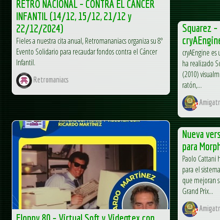
RETRO NACIONAL – CONTRA EL CÁNCER
INFANTIL (14/12, 15/12, 21/12 y
Squarez – 
22/12/2024)
cryAEngin
Fieles a nuestra cita anual, Retromananiacs organiza su 8º
Evento Solidario para recaudar fondos contra el Cáncer
cryAEngine es
Infantil.
ha realizado S
(2010) visualm
Retromaniacs
ratón,...
Amigatr
Nueva vers
para Morp
Paolo Cattani 
para el sistem
que mejoran si
Grand Prix...
Amigatr
Floppy 80 – Virtual Soft y Videotex con