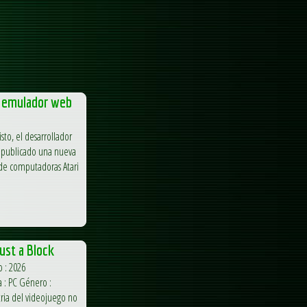
, emulador web
to, el desarrollador
a publicado una nueva
 de computadoras Atari
ust a Block
o : 2026
a : PC Género :
tria del videojuego no