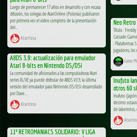
Luego de permanecer 17 años en desarrollo y con escasa
difusión, los colegas de AtariOnline (Polonia) publicaron
por primera vez el video completo de la presentación
Neo Retro 
del...
Título : Freddy
Catcade Games
Atariteca
: Plataformas 
jugadores, los 
A8DS 3.9: actualización para emulador
Game M
Atari 8-bits en Nintendo DS/DSi
La comunidad de aficionados a las compuitadoras Atari
series XL/XE ya puede disfrutar de A8DS V3.9, la última
Inufuto la
versión del emulador para Nintendo DS/DSi desarrollado
otros 60 s
por Dave...
Inufuto (Japón
decimo octavo
Atariteca
de laberintos, 
Atarite
11º RETROMANIACS SOLIDARIO: V LIGA