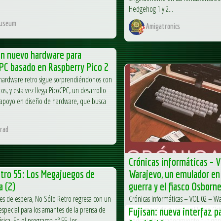
Hedgehog 1 y 2...
useum
Amigatronics
un nuevo hardware para
PC basado en Raspberry Pico 2
hardware retro sigue sorprendiéndonos con
s, y esta vez llega PicoCPC, un desarrollo
 apoyo en diseño de hardware, que busca
rad
Crónicas informáticas – V
tro 55: Los Megajuegos de
Warajevo, un emulador en
a (2)
guerra y el fiasco Osborne
ses de espera, No Sólo Retro regresa con un
Crónicas informáticas – VOL 02 – W
special para los amantes de la prensa de
en tiempos de guerra y el fiasco Osb
Fujisan: nueva interfaz p
sica. En el programa nº 55, los
podcast de agradecimiento a la gen