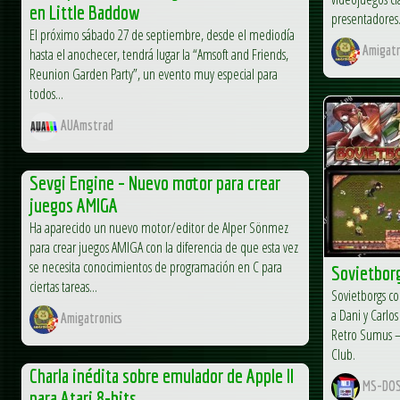
en Little Baddow
presentadores.
El próximo sábado 27 de septiembre, desde el mediodía
Amigatr
hasta el anochecer, tendrá lugar la “Amsoft and Friends,
Reunion Garden Party”, un evento muy especial para
todos...
AUAmstrad
Sevgi Engine – Nuevo motor para crear
juegos AMIGA
Ha aparecido un nuevo motor/editor de Alper Sönmez
para crear juegos AMIGA con la diferencia de que esta vez
se necesita conocimientos de programación en C para
Sovietbor
ciertas tareas...
Sovietborgs c
a Dani y Carlo
Amigatronics
Retro Sumus –
Club.
Charla inédita sobre emulador de Apple II
MS-DOS
para Atari 8-bits