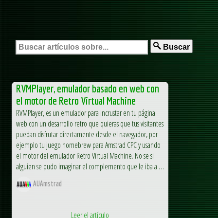
Buscar
RVMPlayer, emulador basado en web con
el motor de Retro Virtual Machine
RVMPlayer, es un emulador para incrustar en tu página
web con un desarrollo retro que quieras que tus visitantes
puedan disfrutar directamente desde el navegador, por
ejemplo tu juego homebrew para Amstrad CPC y usando
el motor del emulador Retro Virtual Machine. No se si
alguien se pudo imaginar el complemento que le iba a …
AUAmstrad
Leer el artículo