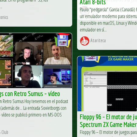
Atari 8-bits
..
Paulo “pedgarcia” Garcia (Canadá) 
MS-DOS Club
un emulador moderno para sistemas 
onics
disponible en macOS, Linux y Win
emulador en sí...
Atariteca
gs con Retro Sumus – vídeo
on Retro Sumus Hoy tenemos en el podcast
s (además de... La entrada Sovietborgs con
 vídeo se publicó primero en MS-DOS
Floppy 96 – El motor de j
Spectrum ZX Game Maker
Floppy 96 – El motor de juegos p
 Club