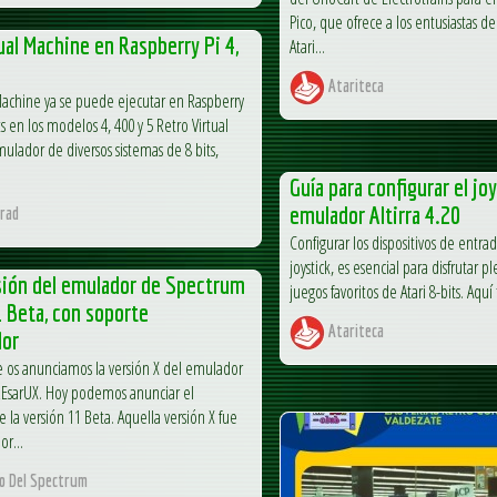
Pico, que ofrece a los entusiastas d
ual Machine en Raspberry Pi 4,
Atari...
Atariteca
Machine ya se puede ejecutar en Raspberry
s en los modelos 4, 400 y 5 Retro Virtual
ulador de diversos sistemas de 8 bits,
Guía para configurar el joy
emulador Altirra 4.20
rad
Configurar los dispositivos de entrad
joystick, es esencial para disfrutar
sión del emulador de Spectrum
juegos favoritos de Atari 8-bits. Aq
 Beta, con soporte
Atariteca
dor
 os anunciamos la versión X del emulador
EsarUX. Hoy podemos anunciar el
 la versión 11 Beta. Aquella versión X fue
or...
o Del Spectrum