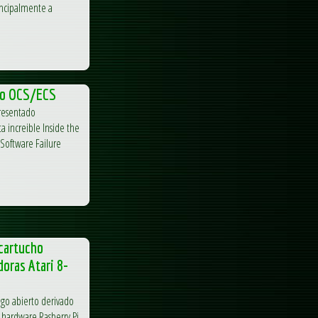
incipalmente a
mo OCS/ECS
presentado
 increible Inside the
Software Failure
cartucho
oras Atari 8-
igo abierto derivado
l hardware Rasberry Pi