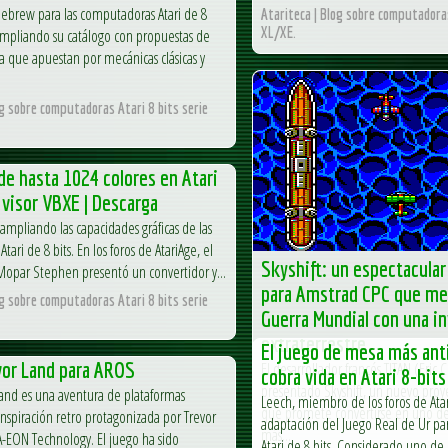
ebrew para las computadoras Atari de 8
Atariteca | Blog sobre computadoras
XL/XE.
ampliando su catálogo con propuestas de
 que apuestan por mecánicas clásicas y
og sobre computadoras Atari 8 bits serie
e hasta 1024 colores en Atari
 visor VBXE | Descarga
ampliando las capacidades gráficas de las
ari de 8 bits. En los foros de AtariAge, el
Skyshift: un espectacula
Mopar Stephen presentó un convertidor y...
para Amstrad CPC que mez
og sobre computadoras Atari 8 bits serie
Guerra Mundial con una i
extraterrestre
El juego de mesa más an
vor Land para AROS
El desarrollador francés TITAN (Eric 
cobra vida en Atari 8-bits
presentado Skyshift, un nuevo proy
and es una aventura de plataformas
Leech, miembro de los foros de Ata
que promete convertirse en uno de
inspiración retro protagonizada por Trevor
adaptación del Juego Real de Ur pa
más...
A-EON Technology. El juego ha sido
Atari de 8 bits. Considerado uno de