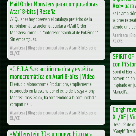
Mail Order Monsters para computadoras
Axe» para 
Atari 8-bits | Reseña
// La ambición 
// Quienes hoy observan el catálogo pretérito de la
salones recreat
retroinformática suelen etiquetar a «Mail Order
siendo uno de 
Monsters» como un "antecesor espiritual de Pokémon".
Atariteca | Bl
Sin embargo, es...
XL/XE.
Atariteca | Blog sobre computadoras Atari 8 bits serie
XL/XE.
SPIRIT OF
con PiSto
«C.E.T.A.S.»: acción marina y estética
Spirit of Eter
monocromática en Atari 8-bits | Video
convertido en 
El estudio Monochrome Productions, ampliamente
inspirado en 
reconocido en la escena por el éxito de la saga «Tony:
Mansell’s...
Montezuma’s Gold», ha sorprendido a la comunidad al
compartir el...
Gorgh reve
Atariteca | Blog sobre computadoras Atari 8 bits serie
XL/XE | Vi
XL/XE.
Después de var
"Gorgh" Trzask
«Wolfenstein 3D»: un nuevo hito para