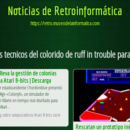
Noticias de Retroinformática
https://retro.museodelainformatica.com
s tecnicos del colorido de ruff in trouble para
lleva la gestión de colonias
a Atari 8-bits | Descarga
dor estadounidense Chordonblue presentó
riAge «ColonyX», un simulador de
de Marte en tiempo real diseñado para
tari...
og sobre computadoras Atari 8 bits serie
Rescatan un prototipo iné