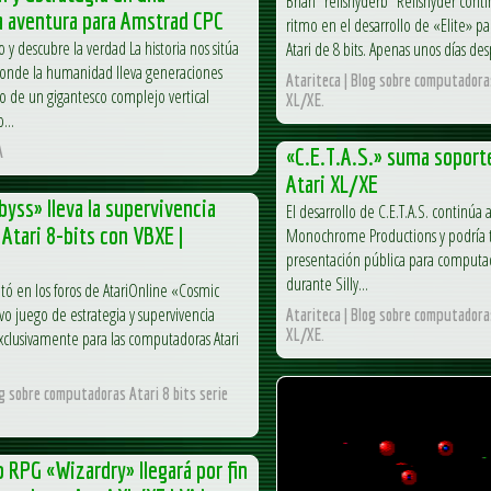
Brian "reifsnyderb" Reifsnyder con
a aventura para Amstrad CPC
ritmo en el desarrollo de «Elite» p
 y descubre la verdad La historia nos sitúa
Atari de 8 bits. Apenas unos días des
donde la humanidad lleva generaciones
Atariteca | Blog sobre computadoras
o de un gigantesco complejo vertical
XL/XE.
...
A
«C.E.T.A.S.» suma soport
Atari XL/XE
yss» lleva la supervivencia
El desarrollo de C.E.T.A.S. continú
 Atari 8-bits con VBXE |
Monochrome Productions y podría 
presentación pública para computad
durante Silly...
ntó en los foros de AtariOnline «Cosmic
vo juego de estrategia y supervivencia
Atariteca | Blog sobre computadoras
XL/XE.
xclusivamente para las computadoras Atari
og sobre computadoras Atari 8 bits serie
 RPG «Wizardry» llegará por fin