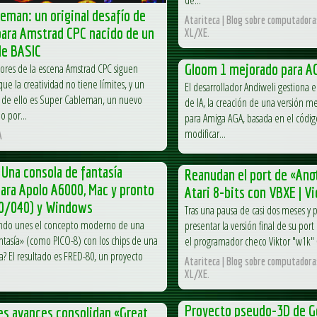
eman: un original desafío de
Atariteca | Blog sobre computadoras
para Amstrad CPC nacido de un
XL/XE.
de BASIC
Gloom 1 mejorado para A
dores de la escena Amstrad CPC siguen
e la creatividad no tiene límites, y un
El desarrollador Andiweli gestiona
de ello es Super Cableman, un nuevo
de IA, la creación de una versión 
o por...
para Amiga AGA, basada en el código
modificar...
A
Una consola de fantasía
Reanudan el port de «Ano
ara Apolo A6000, Mac y pronto
Atari 8-bits con VBXE | V
0/040) y Windows
Tras una pausa de casi dos meses y 
ndo unes el concepto moderno de una
presentar la versión final de su por
ntasía» (como PICO-8) con los chips de una
el programador checo Viktor "w1k"
a? El resultado es FRED-80, un proyecto
Atariteca | Blog sobre computadoras
XL/XE.
Proyecto pseudo-3D de G
es avances consolidan «Great