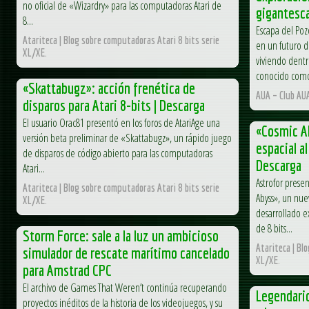
no oficial de «Wizardry» para las computadoras Atari de
gigantesc
8...
Escapa del Pozo
Atariteca | Blog sobre computadoras Atari 8 bits serie
en un futuro 
XL/XE.
viviendo dentr
conocido como
«Skattabugz»: acción frenética de
AUA – Club AU
disparos para Atari 8-bits | Descarga
El usuario Orac81 presentó en los foros de AtariAge una
«Cosmic Ab
versión beta preliminar de «Skattabugz», un rápido juego
espacial al
de disparos de código abierto para las computadoras
Descarga
Atari...
Astrofor prese
Atariteca | Blog sobre computadoras Atari 8 bits serie
Abyss», un nue
XL/XE.
desarrollado e
de 8 bits...
Storm Force: sale a la luz un ambicioso
Atariteca | Bl
simulador de rescate marítimo cancelado
XL/XE.
para Amstrad CPC
El archivo de Games That Weren’t continúa recuperando
Legendario
proyectos inéditos de la historia de los videojuegos, y su