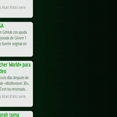
 Atari 8 bits serie
GA
 en GitHub con ayuda
mejorada de Gloom 1
 fuente original sin
ther World» para
ideo
pocos días después de
t de «Wolfenstein 3D»,
 Čech ha retomado...
 Atari 8 bits serie
orgh toma