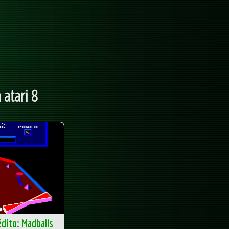
 atari 8
dito: Madballs