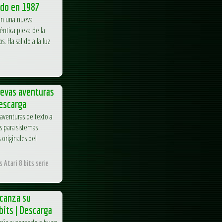
ado en 1987
nen una nueva
éntica pieza de la
s. Ha salido a la luz
uevas aventuras
Descarga
aventuras de texto a
s para sistemas
s originales del
 Atari 8 bits serie
lcanza su
bits | Descarga