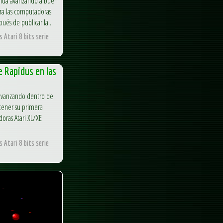
tinúa avanzando a buen
ara las computadoras
pués de publicar la...
 Atari 8 bits serie
e Rapidus en las
a avanzando dentro de
tener su primera
oras Atari XL/XE
 Atari 8 bits serie