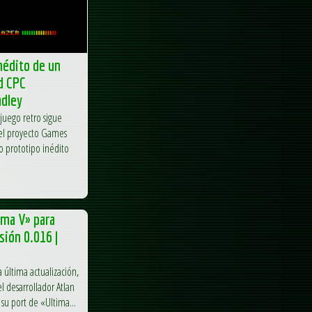
nédito de un
d CPC
adley
ojuego retro sigue
, el proyecto Games
 prototipo inédito
ima V» para
sión 0.016 |
 última actualización,
l desarrollador Atlan
su port de «Ultima...