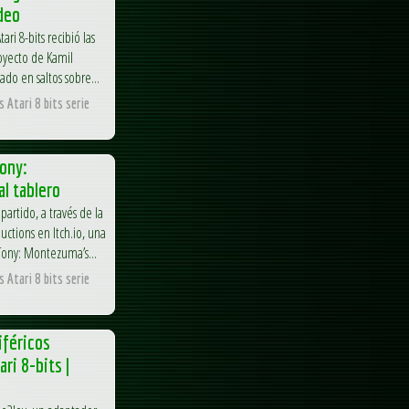
ideo
ari 8-bits recibió las
oyecto de Kamil
ado en saltos sobre...
 Atari 8 bits serie
Tony:
l tablero
partido, a través de la
ctions en Itch.io, una
ony: Montezuma’s...
 Atari 8 bits serie
iféricos
ri 8-bits |