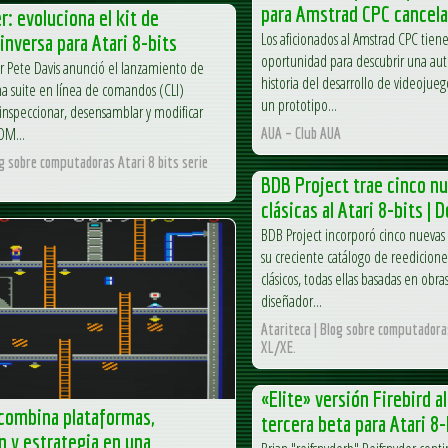
para Amstrad CPC cancel
r: evoluciona el kit de
Los aficionados al Amstrad CPC tie
 inversa para Atari 8-bits
oportunidad para descubrir una aut
or Pete Davis anunció el lanzamiento de
historia del desarrollo de videojuego
na suite en línea de comandos (CLI)
un prototipo...
inspeccionar, desensamblar y modificar
OM...
AUA – Club AUA
og sobre computadoras Atari 8 bits serie
BDB Project trae cinco n
clásicas al Atari 8-bits | 
BDB Project incorporó cinco nuevas 
su creciente catálogo de reedicione
clásicos, todas ellas basadas en obra
diseñador...
Atariteca | Blog sobre computadoras
XL/XE.
«Elite» versión Firebird a
combina plataformas,
tercera beta para Atari 8-
n y estrategia en una