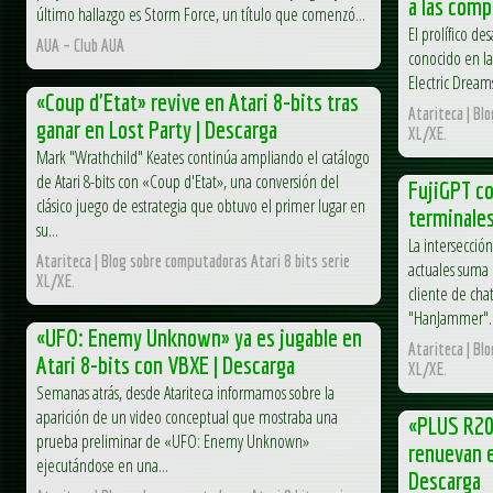
a las comp
último hallazgo es Storm Force, un título que comenzó...
El prolífico de
AUA – Club AUA
conocido en la
Electric Dream
«Coup d'Etat» revive en Atari 8-bits tras
Atariteca | Bl
ganar en Lost Party | Descarga
XL/XE.
Mark "Wrathchild" Keates continúa ampliando el catálogo
de Atari 8-bits con «Coup d'Etat», una conversión del
FujiGPT co
clásico juego de estrategia que obtuvo el primer lugar en
terminales
su...
La intersección
Atariteca | Blog sobre computadoras Atari 8 bits serie
actuales suma
XL/XE.
cliente de cha
"HanJammer"..
«UFO: Enemy Unknown» ya es jugable en
Atariteca | Bl
Atari 8-bits con VBXE | Descarga
XL/XE.
Semanas atrás, desde Atariteca informamos sobre la
aparición de un video conceptual que mostraba una
«PLUS R20
prueba preliminar de «UFO: Enemy Unknown»
renuevan e
ejecutándose en una...
Descarga