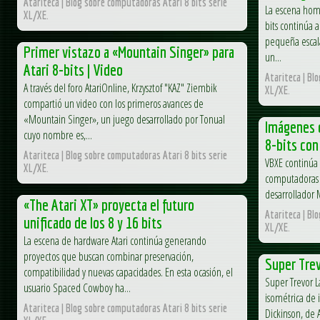
Atariteca | Blog sobre computadoras Atari 8 bits serie
La escena hom
XL/XE.
bits continúa 
pequeña escala
Primer vistazo a «Mountain Singer» para
un...
Atari 8-bits | Video
Atariteca | Bl
A través del foro AtariOnline, Krzysztof "KAZ" Ziembik
XL/XE.
compartió un video con los primeros avances de
«Mountain Singer», un juego desarrollado por Tonual
Imágenes d
cuyo nombre es,...
8-bits con
Atariteca | Blog sobre computadoras Atari 8 bits serie
VBXE continúa 
XL/XE.
computadoras At
desarrollador 
«The Atari XT» proyecta el futuro
Atariteca | Bl
unificado de los 8 y 16 bits
XL/XE.
La escena de hardware Atari continúa generando
proyectos que buscan combinar preservación,
Super Tre
compatibilidad y nuevas capacidades. En esta ocasión, el
Super Trevor L
usuario Spaced Cowboy ha...
isométrica de 
Atariteca | Blog sobre computadoras Atari 8 bits serie
Dickinson, de 