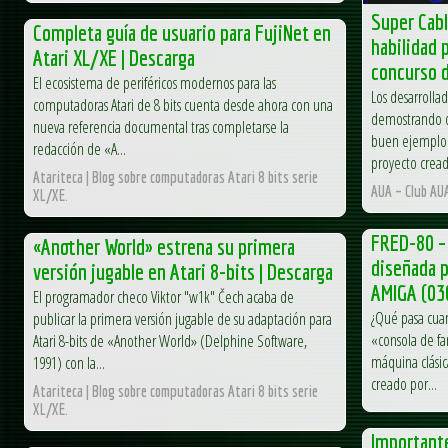
Super Cabl
Completa guía de usuario para FujiNet en
habilidad 
Atari XL/XE | Descarga
concurso 
El ecosistema de periféricos modernos para las
Los desarrolla
computadoras Atari de 8 bits cuenta desde ahora con una
demostrando qu
nueva referencia documental tras completarse la
buen ejemplo 
redacción de «A...
proyecto cread
Atariteca | Blog sobre computadoras Atari 8 bits serie
AUA – Club AU
XL/XE.
FRED-80 – 
«Another World» estrena su primera
diseñada p
versión jugable en Atari 8-bits | Descarga
AMIGA (03
El programador checo Viktor "w1k" Čech acaba de
¿Qué pasa cua
publicar la primera versión jugable de su adaptación para
«consola de fa
Atari 8-bits de «Another World» (Delphine Software,
máquina clásic
1991) con la...
creado por...
Atariteca | Blog sobre computadoras Atari 8 bits serie
XL/XE.
Important