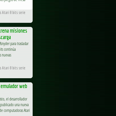
 Atari 8 bits serie
strena misiones
scarga
fsnyder para trasladar
bits continúa
s nuevas
 Atari 8 bits serie
, emulador web
to, el desarrollador
a publicado una nueva
 de computadoras Atari