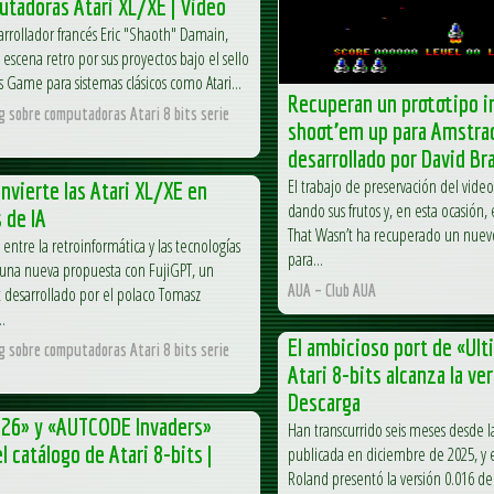
utadoras Atari XL/XE | Video
sarrollador francés Eric "Shaoth" Damain,
 escena retro por sus proyectos bajo el sello
s Game para sistemas clásicos como Atari...
Recuperan un prototipo i
og sobre computadoras Atari 8 bits serie
shoot’em up para Amstra
desarrollado por David Br
El trabajo de preservación del vide
nvierte las Atari XL/XE en
dando sus frutos y, en esta ocasión
 de IA
That Wasn’t ha recuperado un nuevo
 entre la retroinformática y las tecnologías
para...
 una nueva propuesta con FujiGPT, un
AUA – Club AUA
t desarrollado por el polaco Tomasz
.
El ambicioso port de «Ult
og sobre computadoras Atari 8 bits serie
Atari 8-bits alcanza la ver
Descarga
26» y «AUTCODE Invaders»
Han transcurrido seis meses desde la
l catálogo de Atari 8-bits |
publicada en diciembre de 2025, y e
Roland presentó la versión 0.016 de 