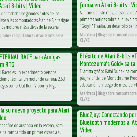
forma en Atari 8-bits | V
Atari 8-bits | Video
A inicios de este mes, la escena de At
de trasladar los grandes éxitos de los
primeras noticias sobre el nuevo pr
ivos a las computadoras Atari de 8 bits sigue
"Gorgh" Trzaska, un desarrollo centr
los motores más activos de la escena...
Atariteca | Blog sobre computadoras
og sobre computadoras Atari 8 bits serie
XL/XE.
El éxito de Atari 8-bits «
 ETERNAL RACE para Amigas
Montezuma’s Gold» salta a
rm RTG
El artista gráfico Rafał Dudek ha com
nal Racer es un experimento personal
página oficial de Monochrome Produ
demo técnica: un motor de carreras 2.5D
adaptación en juego de mesa de «T
juegos como Out Run, Vroom y Nigel
Atariteca | Blog sobre computadoras
XL/XE.
la su nuevo proyecto para Atari
Blue2Joy: Conectando per
deo
Bluetooth modernos al Ata
ios años de ausencia en la escena, Kamil
Video
a ha compartido un primer vistazo a su