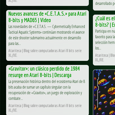
XL/XE.
desarrollado po
Nuevos avances de «C.E.T.A.S.» para Atari
¿Cuál es e
8-bits y MAD65 | Video
8-bits? | 
Las novedades de «C.E.T.A.S. — Cybernetically Enhanced
Participa en n
Tactical Aquatic Systems» continúan mostrando el avance
favorito para l
de este shooter submarino actualmente en desarrollo
selección hemo
para las...
los...
Atariteca | Blog sobre computadoras Atari 8 bits serie
XL/XE.
Atariteca | Bl
XL/XE.
«Gravitor»: un clásico perdido de 1984
resurge en Atari 8-bits | Descarga
La preservación histórica dentro del ecosistema Atari de 8
bits acaba de sumar un capítulo singular con la
recuperación de «Gravitor», un juego de exploración y
combate...
Atariteca | Blog sobre computadoras Atari 8 bits serie
XL/XE.