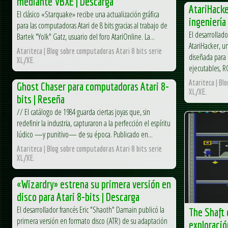
mediante VBXE | Descarga
AtariHacke
El clásico «Starquake» recibe una actualización gráfica
ingeniería
para las computadoras Atari de 8 bits gracias al trabajo de
El desarrollad
Bartek "Yolk" Gatz, usuario del foro AtariOnline. La...
AtariHacker, u
Atariteca | Blog sobre computadoras Atari 8 bits serie
diseñada para 
XL/XE.
ejecutables, R
Atariteca | Bl
Ghost Chaser para computadoras Atari 8-
XL/XE.
bits | Reseña
// El catálogo de 1984 guarda ciertas joyas que, sin
redefinir la industria, capturaron a la perfección el espíritu
lúdico —y punitivo— de su época. Publicado en...
Atariteca | Blog sobre computadoras Atari 8 bits serie
XL/XE.
«Wizardry» estrena su primera versión en
disco para Atari 8-bits | Descarga
El desarrollador francés Eric "Shaoth" Damain publicó la
The Shaft 
primera versión en formato disco (ATR) de su adaptación
exploració