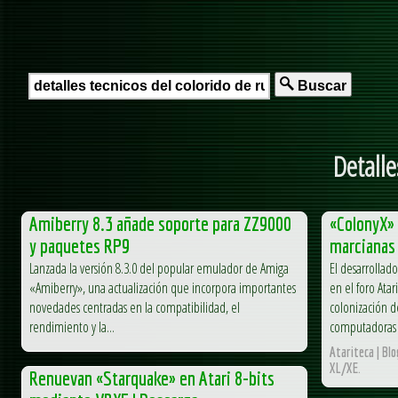
Buscar
Detalle
Amiberry 8.3 añade soporte para ZZ9000
«ColonyX» 
y paquetes RP9
marcianas 
Lanzada la versión 8.3.0 del popular emulador de Amiga
El desarrolla
«Amiberry», una actualización que incorpora importantes
en el foro Ata
novedades centradas en la compatibilidad, el
colonización 
rendimiento y la...
computadoras A
Atariteca | Bl
XL/XE.
Renuevan «Starquake» en Atari 8-bits