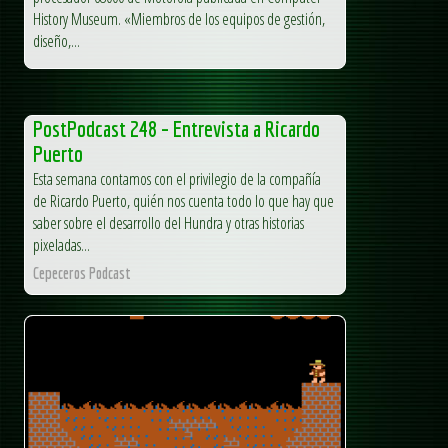
History Museum. «Miembros de los equipos de gestión,
diseño,...
PostPodcast 248 – Entrevista a Ricardo
Puerto
Esta semana contamos con el privilegio de la compañía
de Ricardo Puerto, quién nos cuenta todo lo que hay que
saber sobre el desarrollo del Hundra y otras historias
pixeladas...
Cepeceros Podcast