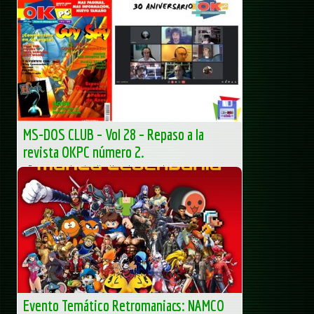
MS-DOS CLUB – Vol 28 – Repaso a la
revista OKPC número 2.
Descargar el episodio Your browser does not support
HTML5 video. Escuchar en: iTunes... La entrada MS-DOS
CLUB – Vol 28 – Repaso...
MS-DOS Club - Club de Informática clásica - Obsoletos
pero orgullosos
Evento Temático Retromaniacs: NAMCO