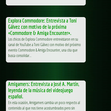
Explora Commodore: Entrevista a Toni
Gálvez con motivo de la próxima
«Commodore & Amiga Encounter».
Los chicos de Explora Commodore entrevistaron en su
canal de YouTube a Toni Gálvez con motivo del próximo
evento Commodore & Amiga Encounter, una cita que
busca consolidar...
Amigamers: Entrevista a José A. Martín,
leyenda de la música del videojuego
español.
En esta ocasión, Amigamers cambia un poco respecto al
contenido al que nos tiene acostumbrados pero sin