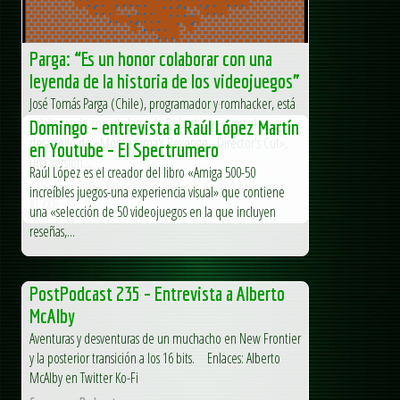
Parga: “Es un honor colaborar con una
leyenda de la historia de los videojuegos”
José Tomás Parga (Chile), programador y romhacker, está
colaborando con el afamado Robert Jaeger en el
Domingo – entrevista a Raúl López Martín
desarrollo de «Montezuma's Revenge - Director's Cut»,
en Youtube – El Spectrumero
una versión...
Raúl López es el creador del libro «Amiga 500-50
Atariteca | Blog sobre computadoras Atari 8 bits serie
increíbles juegos-una experiencia visual» que contiene
XL/XE.
una «selección de 50 videojuegos en la que incluyen
reseñas,...
PostPodcast 235 – Entrevista a Alberto
McAlby
Aventuras y desventuras de un muchacho en New Frontier
y la posterior transición a los 16 bits. Enlaces: Alberto
McAlby en Twitter Ko-Fi