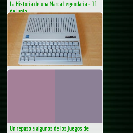
La Historia de una Marca Legendaria – 11
de Junio
Hola Amig@ del Saber, Nos complace informarte que el
próximo día 11 de Junio organizamos en Barcelona
nuestro evento dedicado a la legendaria...
Associació Retromaniacs.Es
PECOS, una historia personal
La curiosidad comenzó a mediados de los años 80’s,
precisamente en 1986, cursando la escuela secundaria
Técnica en el nuevo edificio, que en ese entonces se
llamaba...
Home Computer
Un repaso a algunos de los juegos de