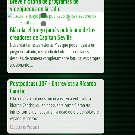
Breve historia de programas de
videojuegos en la radio
Breve historia de programas de videojuegos en la radio
Podéis disfrutar de una versión sonora... La entrada Breve
Blácula, el juego jamás publicado de los
historia de programas de videojuegos en la radio se
publicó...
creadores de Capitán Sevilla
Nos encantan estas historias. Y es que poder jugar a un
MS-DOS Club - Club de Informática clásica - Obsoletos
pero orgullosos
juego inacabado, rescatado del olvido casi 40 años
después, de manera completamente fortuita, es siempre
apasionante....
Postpodcast 197 – Entrevista a Ricardo
Cancho
Esta semana contamos con una extensa entrevista a
Ricardo Cancho, quien nos cuenta como fueron sus
inicios, como fue trabajar en la edad de oro del software
español y nos saca...
Cepeceros Podcast