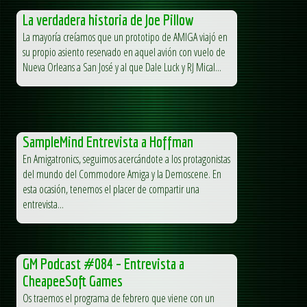
La verdadera historia de Joe Pillow
La mayoría creíamos que un prototipo de AMIGA viajó en
su propio asiento reservado en aquel avión con vuelo de
Nueva Orleans a San José y al que Dale Luck y RJ Mical...
SampleMind Entrevista a Hoffman
En Amigatronics, seguimos acercándote a los protagonistas
del mundo del Commodore Amiga y la Demoscene. En
esta ocasión, tenemos el placer de compartir una
entrevista...
GM Podcast #084 – Entrevista a
CheapeeSoft Games
Os traemos el programa de febrero que viene con un