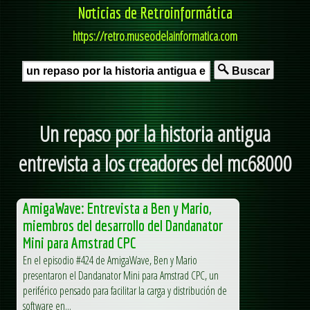
Noticias de Retroinformática
https://retro.museodelainformatica.com
Buscar
Un repaso por la historia antigua
entrevista a los creadores del mc68000
AmigaWave: Entrevista a Ben y Mario,
miembros del desarrollo del Dandanator
Mini para Amstrad CPC
En el episodio #424 de AmigaWave, Ben y Mario
presentaron el Dandanator Mini para Amstrad CPC, un
periférico pensado para facilitar la carga y distribución de
software en...