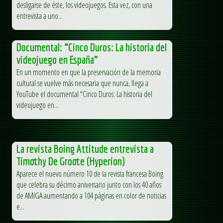
desligarse de éste, los videojuegos. Esta vez, con una
entrevista a uno...
Documental: “Cinco Duros: La historia del
videojuego en España”
En un momento en que la preservación de la memoria
cultural se vuelve más necesaria que nunca, llega a
YouTube el documental “Cinco Duros: La historia del
videojuego en...
La revista Boing Attitude entrevista a
Timothy De Groote (Hyperion)
Aparece el nuevo número 10 de la revista francesa Boing
que celebra su décimo aniversario junto con los 40 años
de AMIGA aumentando a 104 páginas en color de noticias
e...