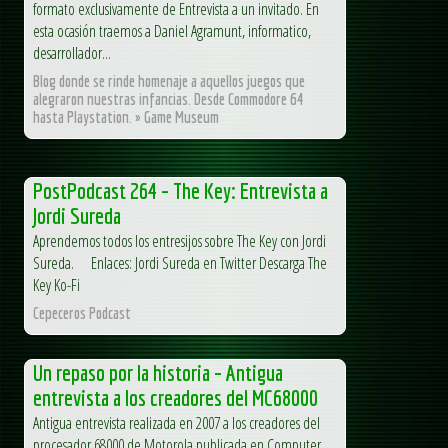
formato exclusivamente de Entrevista a un invitado. En
esta ocasión traemos a Daniel Agramunt, informatico,
desarrollador...
Blog donde se rinde homenaje a aquellos juegos que
alegraron nuestras infancias. Desde Commodore 64
hasta Playstation. » Game Museum
PostPodcast 264 – The Key: Entrevista a
Jordi Sureda
Aprendemos todos los entresijos sobre The Key con Jordi
Sureda. Enlaces: Jordi Sureda en Twitter Descarga The
Key Ko-Fi
Cepeceros Podcast
Un repaso por la historia – Antigua
entrevista a los creadores del MC68000
Antigua entrevista realizada en 2007 a los creadores del
procesador 68000 de Motorola publicada en Computer