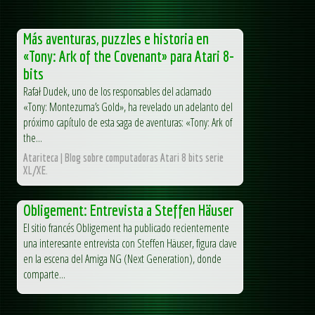
Más aventuras, puzzles e historia en
«Tony: Ark of the Covenant» para Atari 8-
bits
Rafał Dudek, uno de los responsables del aclamado
«Tony: Montezuma’s Gold», ha revelado un adelanto del
próximo capítulo de esta saga de aventuras: «Tony: Ark of
the...
Atariteca | Blog sobre computadoras Atari 8 bits serie
XL/XE.
Obligement: Entrevista a Steffen Häuser
El sitio francés Obligement ha publicado recientemente
una interesante entrevista con Steffen Häuser, figura clave
en la escena del Amiga NG (Next Generation), donde
comparte...