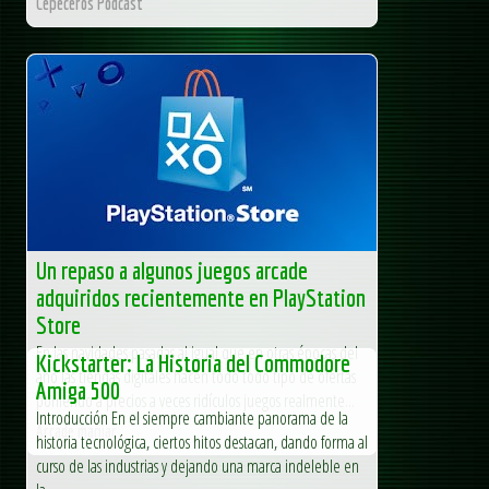
Cepeceros Podcast
Un repaso a algunos juegos arcade
adquiridos recientemente en PlayStation
Store
En las navidades pasadas al igual que en otras épocas del
Kickstarter: La Historia del Commodore
año las tiendas digitales hacen todo todo tipo de ofertas
Amiga 500
poniendo a precios a veces ridículos juegos realmente...
Introducción En el siempre cambiante panorama de la
Arcade maniac
historia tecnológica, ciertos hitos destacan, dando forma al
curso de las industrias y dejando una marca indeleble en