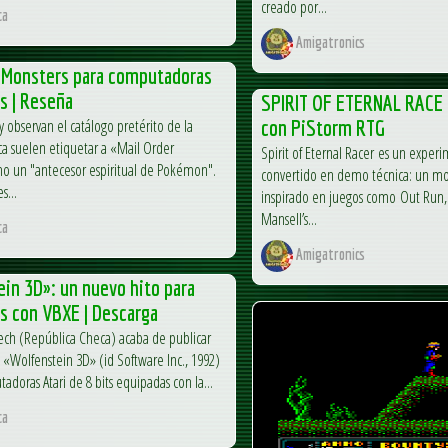
creado por...
ca
Amigatronics
r Monsters para computadoras
ts | Reseña
SPIRIT OF ETERNAL RACE 
 observan el catálogo pretérito de la
con PiStorm RTG
ca suelen etiquetar a «Mail Order
Spirit of Eternal Racer es un exper
o un "antecesor espiritual de Pokémon".
convertido en demo técnica: un mot
s...
inspirado en juegos como Out Run,
Mansell’s...
ca
Amigatronics
in 3D»: un nuevo hito para
ts con VBXE | Descarga
ech (República Checa) acaba de publicar
 «Wolfenstein 3D» (id Software Inc., 1992)
adoras Atari de 8 bits equipadas con la...
ca