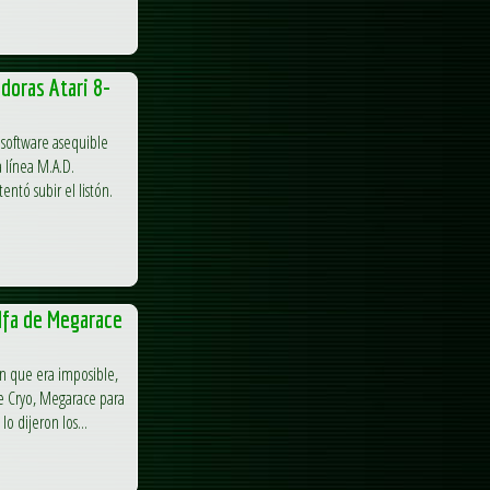
doras Atari 8-
software asequible
 línea M.A.D.
ntó subir el listón.
lfa de Megarace
an que era imposible,
de Cryo, Megarace para
o dijeron los...