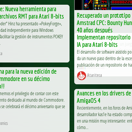
e: Nueva herramienta para
Recuperado un prototipo 
archivos RMT para Atari 8-bits
Amstrad CPC: Bounty Hun
oder" Hinz ha presentado «PokeyForge»,
40 años después
lidad independiente para Windows
facilitar la gestión de instrumentos POKEY
Implementan repositorio 
El equipo de Games That Weren’t h
.
hallazgo de Bounty Hunter, un jueg
IA para Atari 8-bits
Amstrad CPC que permanecía desap
El desarrollo de software asistido por 
ca
La recuperación ha sido...
da un nuevo paso dentro de la escen
publicación de un repositorio de hab
AUAmstrad
ha para la nueva edición de
Atariteca
ommodore en su décimo
o!!
Avances en los drivers de
emos el privilegio de contar con este
vento dedicado al mundo de Commodore.
AmigaOS 4
n se celebrará el décimo aniversario que se
Recientemente, en los foros de Ami
desarrollador kas1e ha estado comp
en una misión muy interesante: ent
onics
cómo...