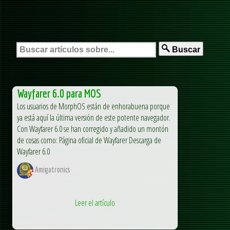
Buscar
Wayfarer 6.0 para MOS
Los usuarios de MorphOS están de enhorabuena porque
ya está aquí la última versión de este potente navegador.
Con Wayfarer 6.0 se han corregido y añadido un montón
de cosas como: Página oficial de Wayfarer Descarga de
Wayfarer 6.0
Amigatronics
Leer el artículo