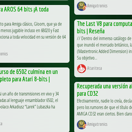
Amigatronics
a AROS 64 bits ¡A toda
The Last V8 para computa
lto para Amiga clásico, Gloom, que ya de
o menos jugable incluso en 68020 y Fast
bits | Reseña
ciona a toda velocidad en su versión de 64
// Dentro del inmenso catálogo de 
que inundó el mercado británico, la
(Mastertronic Added Dimension) inte
onics
Su objetivo...
Atariteca
urso de 6502 culmina en un
leto para Atari 8-bits |
Recuperada una versión a
para CD32
i un año de transmisiones en vivo y 34
adas al lenguaje ensamblador 6502, el
Efectivamente, nadie lo creía, decí
polaco Arkadiusz “Larek” Lubaszka ha
pero los rumores de que el título 
AMIGA CD32 eran ciertos. Bien claro l
ca
Amigatronics