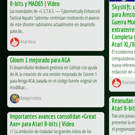
8-bits y MAD65 | Video
Skyshift: 
Las novedades de «C.E.T.A.S. — Cybernetically Enhanced
para Amst
Tactical Aquatic Systems» continúan mostrando el avance
Guerra Mun
de este shooter submarino actualmente en desarrollo
extraterre
para las...
Completa g
El desarrollado
Atariteca
presentado Sky
Atari XL/X
que promete c
El ecosistema 
más...
computadoras A
Gloom 1 mejorado para AGA
nueva referenc
El desarrollador Andiweli gestiona en GitHub con ayuda
AUAmst
redacción de «
de IA, la creación de una versión mejorada de Gloom 1
para Amiga AGA, basada en el código fuente original sin
Atarite
modificar...
Amigatronics
Reanudan e
Atari 8-bi
Importantes avances consolidan «Great
Tras una pausa
presentar la v
Axe» para Atari 8-bits | Video
el programado
// La ambición de trasladar los grandes éxitos de los