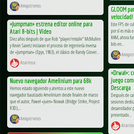
Amigatronics
GLOOM par
velocidad!
«Jumpman» estrena editor online para
Este FPS de cu
Atari 8-bits | Video
por sí es más 
RAM, ahora fun
Diez años después de que Rob “player/missile” McMullen
bits en...
y Kevin Savetz iniciaran el proceso de ingeniería inversa
de «Jumpman» (Epyx, 1983), el clásico de Randy Glover...
Amigatr
Atariteca
«Drwal»: c
juego comp
Nuevo navegador Amelinium para 68k
Descarga
Hemos estado siguiendo y atentos a este nuevo
navegador bautizado Amelinium desde finales de marzo
Después de cas
que el autor, Paweł «juen» Nowak (Bridge Strike, Project
sesiones dedic
R3D),...
desarrollador 
presentado...
Amigatronics
Atarite