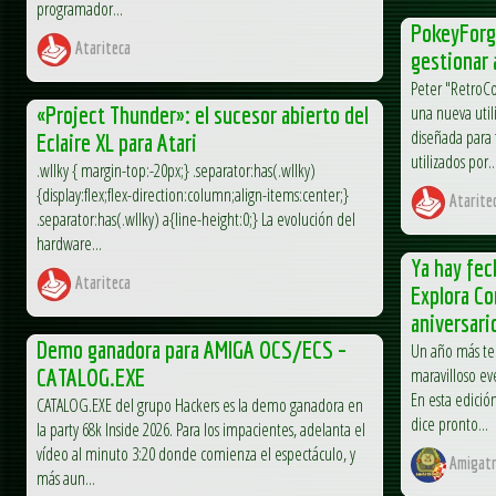
programador...
PokeyForg
Atariteca
gestionar 
Peter "RetroC
«Project Thunder»: el sucesor abierto del
una nueva uti
diseñada para 
Eclaire XL para Atari
utilizados por..
.wllky { margin-top:-20px;} .separator:has(.wllky)
{display:flex;flex-direction:column;align-items:center;}
Atarite
.separator:has(.wllky) a{line-height:0;} La evolución del
hardware...
Ya hay fec
Atariteca
Explora C
aniversari
Demo ganadora para AMIGA OCS/ECS –
Un año más ten
CATALOG.EXE
maravilloso e
En esta edició
CATALOG.EXE del grupo Hackers es la demo ganadora en
dice pronto...
la party 68k Inside 2026. Para los impacientes, adelanta el
vídeo al minuto 3:20 donde comienza el espectáculo, y
Amigatr
más aun...