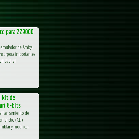
te para ZZ9000
ar emulador de Amiga
incorpora importantes
ilidad, el
 kit de
ari 8-bits
 el lanzamiento de
comandos (CLI)
amblar y modificar