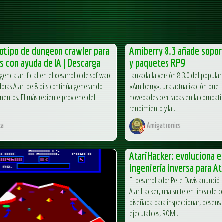
otipo de dungeon crawler para
Amiberry 8.3 añade sopor
ts con ayuda de IA | Descarga
y paquetes RP9
igencia artificial en el desarrollo de software
Lanzada la versión 8.3.0 del popul
ras Atari de 8 bits continúa generando
«Amiberry», una actualización que 
entos. El más reciente proviene del
novedades centradas en la compatib
rendimiento y la...
ca
Amigatronics
AtariHacker: evoluciona el
ingeniería inversa para At
El desarrollador Pete Davis anunció
AtariHacker, una suite en línea de 
diseñada para inspeccionar, desens
ejecutables, ROM...