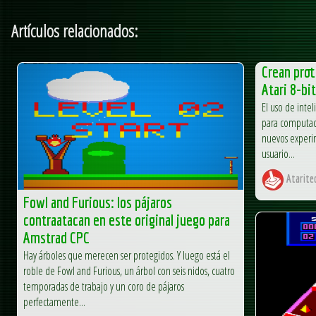
Artículos relacionados:
Crean prot
Atari 8-bi
El uso de intel
para computado
nuevos experim
usuario...
Atarite
Fowl and Furious: los pájaros
contraatacan en este original juego para
Amstrad CPC
Hay árboles que merecen ser protegidos. Y luego está el
roble de Fowl and Furious, un árbol con seis nidos, cuatro
temporadas de trabajo y un coro de pájaros
perfectamente...