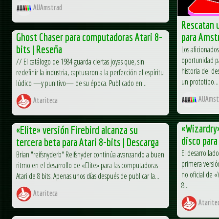
AUAmstrad
Rescatan u
Ghost Chaser para computadoras Atari 8-
para Amst
bits | Reseña
Los aficionado
oportunidad pa
// El catálogo de 1984 guarda ciertas joyas que, sin
historia del de
redefinir la industria, capturaron a la perfección el espíritu
un prototipo...
lúdico —y punitivo— de su época. Publicado en...
AUAmst
Atariteca
«Wizardry»
«Elite» versión Firebird alcanza su
disco para
tercera beta para Atari 8-bits | Descarga
El desarrollad
Brian "reifsnyderb" Reifsnyder continúa avanzando a buen
primera versió
ritmo en el desarrollo de «Elite» para las computadoras
no oficial de 
Atari de 8 bits. Apenas unos días después de publicar la...
8...
Atariteca
Atarite