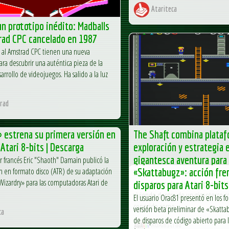
Atariteca
n prototipo inédito: Madballs
rad CPC cancelado en 1987
s al Amstrad CPC tienen una nueva
ra descubrir una auténtica pieza de la
sarrollo de videojuegos. Ha salido a la luz
rad
 estrena su primera versión en
The Shaft combina plataf
 Atari 8-bits | Descarga
exploración y estrategia 
gigantesca aventura par
or francés Eric "Shaoth" Damain publicó la
n en formato disco (ATR) de su adaptación
«Skattabugz»: acción fre
Escapa del Pozo y descubre la verdad
«Wizardry» para las computadoras Atari de
en un futuro donde la humanidad l
disparos para Atari 8-bits
viviendo dentro de un gigantesco c
El usuario Orac81 presentó en los f
conocido como...
versión beta preliminar de «Skatta
ca
de disparos de código abierto para
AUAmstrad