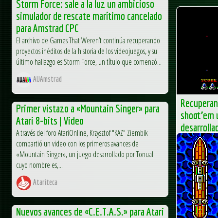
Storm Force: sale a la luz un ambicioso
simulador de rescate marítimo cancelado
para Amstrad CPC
El archivo de Games That Weren’t continúa recuperando
proyectos inéditos de la historia de los videojuegos, y su
último hallazgo es Storm Force, un título que comenzó...
AUAmstrad
Recuperan 
Primer vistazo a «Mountain Singer» para
shoot’em 
Atari 8-bits | Video
desarrolla
A través del foro AtariOnline, Krzysztof "KAZ" Ziembik
El trabajo de 
compartió un video con los primeros avances de
dando sus frut
«Mountain Singer», un juego desarrollado por Tonual
That Wasn’t ha
cuyo nombre es,...
para...
Atariteca
AUAmst
Nuevos avances de «C.E.T.A.S.» para Atari