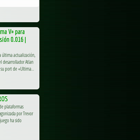
ima V» para
sión 0.016 |
 última actualización,
l desarrollador Atlan
su port de «Ultima...
AROS
de plataformas
tagonizada por Trevor
juego ha sido