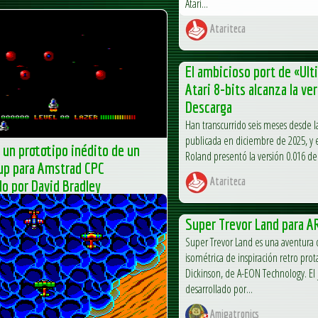
Atari...
Atariteca
El ambicioso port de «Ult
Atari 8-bits alcanza la ver
Descarga
Han transcurrido seis meses desde la
publicada en diciembre de 2025, y e
un prototipo inédito de un
Roland presentó la versión 0.016 de 
up para Amstrad CPC
Atariteca
do por David Bradley
preservación del videojuego retro sigue
os y, en esta ocasión, el proyecto Games
Super Trevor Land para 
 recuperado un nuevo prototipo inédito
Super Trevor Land es una aventura 
isométrica de inspiración retro pro
Dickinson, de A-EON Technology. El 
rad
desarrollado por...
Amigatronics