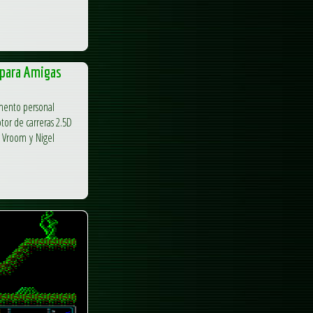
para Amigas
imento personal
or de carreras 2.5D
 Vroom y Nigel