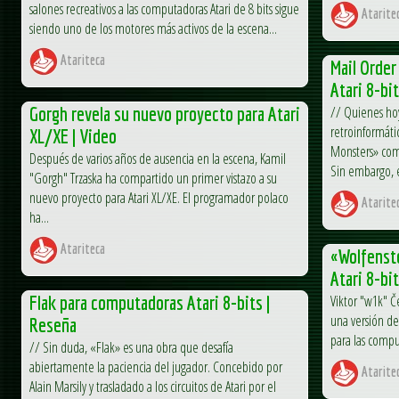
salones recreativos a las computadoras Atari de 8 bits sigue
Atarite
siendo uno de los motores más activos de la escena...
Atariteca
Mail Orde
Atari 8-bi
Gorgh revela su nuevo proyecto para Atari
// Quienes hoy
retroinformáti
XL/XE | Video
Monsters» com
Después de varios años de ausencia en la escena, Kamil
Sin embargo, e
"Gorgh" Trzaska ha compartido un primer vistazo a su
nuevo proyecto para Atari XL/XE. El programador polaco
Atarite
ha...
Atariteca
«Wolfenste
Atari 8-bi
Flak para computadoras Atari 8-bits |
Viktor "w1k" Č
una versión de
Reseña
para las comput
// Sin duda, «Flak» es una obra que desafía
abiertamente la paciencia del jugador. Concebido por
Atarite
Alain Marsily y trasladado a los circuitos de Atari por el