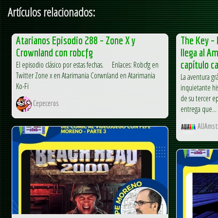
Artículos relacionados:
Atarianos Episodio 288 – Zone X y
The Key – 
Crownland con robcfg
llega al A
capítulo c
El episodio clásico por estas fechas. Enlaces: Robcfg en
Twitter Zone x en Atarimania Corwnland en Atarimania
La aventura gr
Ko-Fi
inquietante hi
de su tercer e
Cepeceros
entrega que...
AUAmst