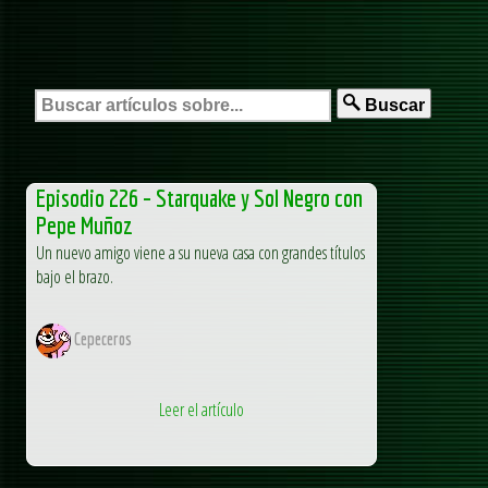
Buscar
Episodio 226 – Starquake y Sol Negro con
Pepe Muñoz
Un nuevo amigo viene a su nueva casa con grandes títulos
bajo el brazo.
Cepeceros
Leer el artículo