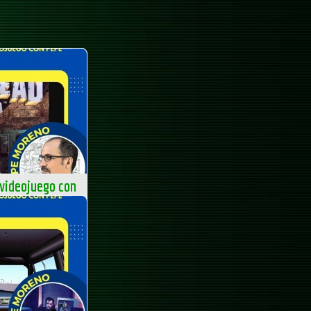
 videojuego con
ego con Pepe Moreno
 Floppy 100 – Del
no – parte...