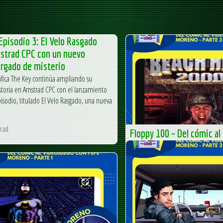
Episodio 3: El Velo Rasgado
mstrad CPC con un nuevo
argado de misterio
áfica The Key continúa ampliando su
storia en Amstrad CPC con el lanzamiento
pisodio, titulado El Velo Rasgado, una nueva
rad
Floppy 100 – Del cómic al
Pepe Moreno – parte 3
Floppy 100 – Del cómic al videoju
– parte 3 Última parte... La entrada
cómic al videojuego con Pepe More
MS-DOS Club