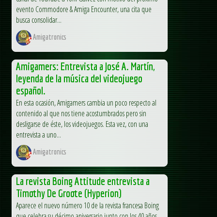
evento Commodore & Amiga Encounter, una cita que
busca consolidar...
Amigatronics
Amigamers: Entrevista a José A. Martín,
leyenda de la música del videojuego
español.
En esta ocasión, Amigamers cambia un poco respecto al
contenido al que nos tiene acostumbrados pero sin
desligarse de éste, los videojuegos. Esta vez, con una
entrevista a uno...
Amigatronics
La revista Boing Attitude entrevista a
Timothy De Groote (Hyperion)
Aparece el nuevo número 10 de la revista francesa Boing
que celebra su décimo aniversario junto con los 40 años