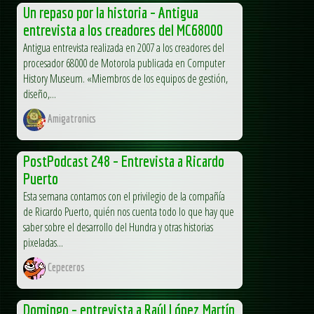
Un repaso por la historia – Antigua
entrevista a los creadores del MC68000
Antigua entrevista realizada en 2007 a los creadores del
procesador 68000 de Motorola publicada en Computer
History Museum. «Miembros de los equipos de gestión,
diseño,...
Amigatronics
PostPodcast 248 – Entrevista a Ricardo
Puerto
Esta semana contamos con el privilegio de la compañía
de Ricardo Puerto, quién nos cuenta todo lo que hay que
saber sobre el desarrollo del Hundra y otras historias
pixeladas...
Cepeceros
Domingo – entrevista a Raúl López Martín