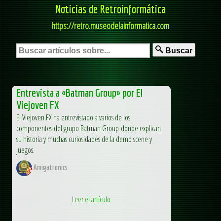
Noticias de Retroinformática
https://retro.museodelainformatica.com
Buscar
Entrevista a «Batman Group» por El
Viejoven FX
El Viejoven FX ha entrevistado a varios de los
componentes del grupo Batman Group donde explican
su historia y muchas curiosidades de la demo scene y
juegos.
Amigatronics
Leer el artículo