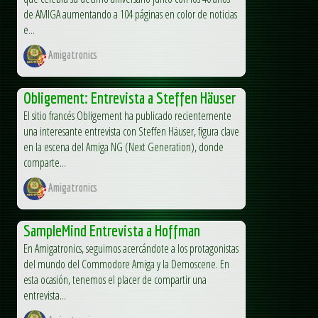
de AMIGA aumentando a 104 páginas en color de noticias
e...
Amigatronics
Obligement: Entrevista a Steffen Häuser
El sitio francés Obligement ha publicado recientemente
una interesante entrevista con Steffen Häuser, figura clave
en la escena del Amiga NG (Next Generation), donde
comparte...
Amigatronics
SampleMind Entrevista a Hoffman
En Amigatronics, seguimos acercándote a los protagonistas
del mundo del Commodore Amiga y la Demoscene. En
esta ocasión, tenemos el placer de compartir una
entrevista...