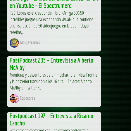
en Youtube – El Spectrumero
Raúl López es el creador del libro «Amiga 500-50
increíbles juegos-una experiencia visual» que contiene
una «selección de 50 videojuegos en la que incluyen
reseñas,...
Amigatronics
PostPodcast 235 – Entrevista a Alberto
McAlby
Aventuras y desventuras de un muchacho en New Frontier
y la posterior transición a los 16 bits. Enlaces: Alberto
McAlby en Twitter Ko-Fi
Cepeceros
Postpodcast 197 – Entrevista a Ricardo
Cancho
Esta semana contamos con una extensa entrevista a