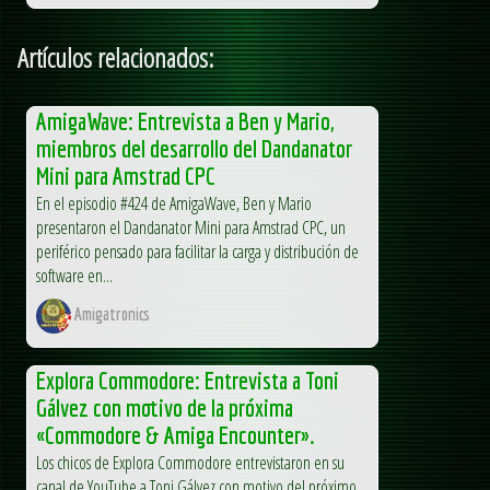
Artículos relacionados:
AmigaWave: Entrevista a Ben y Mario,
miembros del desarrollo del Dandanator
Mini para Amstrad CPC
En el episodio #424 de AmigaWave, Ben y Mario
presentaron el Dandanator Mini para Amstrad CPC, un
periférico pensado para facilitar la carga y distribución de
software en...
Amigatronics
Explora Commodore: Entrevista a Toni
Gálvez con motivo de la próxima
«Commodore & Amiga Encounter».
Los chicos de Explora Commodore entrevistaron en su
canal de YouTube a Toni Gálvez con motivo del próximo