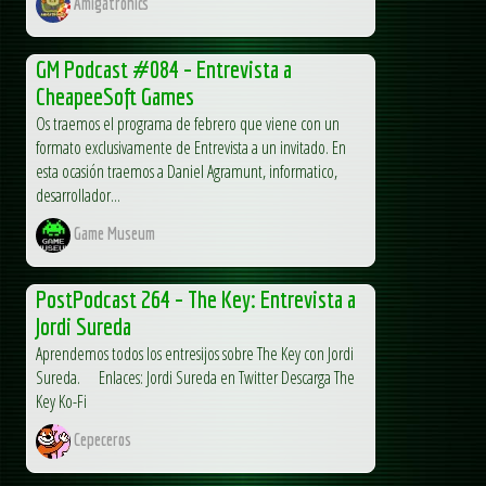
Amigatronics
GM Podcast #084 – Entrevista a
CheapeeSoft Games
Os traemos el programa de febrero que viene con un
formato exclusivamente de Entrevista a un invitado. En
esta ocasión traemos a Daniel Agramunt, informatico,
desarrollador...
Game Museum
PostPodcast 264 – The Key: Entrevista a
Jordi Sureda
Aprendemos todos los entresijos sobre The Key con Jordi
Sureda. Enlaces: Jordi Sureda en Twitter Descarga The
Key Ko-Fi
Cepeceros