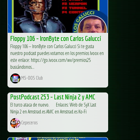
Floppy 106 – IronByte con Carlos Galucci
Floppy 106 – IronByte con Carlos Galucci Si te gusta
nuestro podcast puedes votarnos en los premios Ivoox en
este enlace: https://go.ivoox.com/wv/premios25
buscándonos...
MS-DOS Club
PostPodcast 253 – Last Ninja 2 y AMC
El turco ataca de nuevo. Enlaces: Web de SyX Last
Ninja 2 en Amstrad.es AMC en Amstrad.es Ko-Fi
Cepeceros