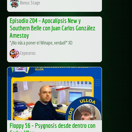
Bonus Stage
Episodio 204 – Apocalipsis New y
Southern Belle con Juan Carlos González
Amestoy
"¿No irás a poner el Winape, verdad?" XD
Cepeceros
Floppy 56 – Psygnosis desde dentro con