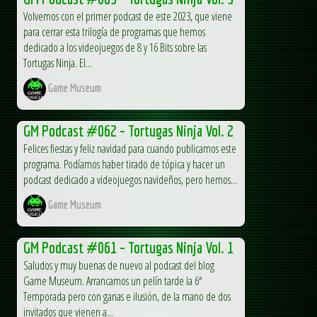
Volvemos con el primer podcast de este 2023, que viene
para cerrar esta trilogía de programas que hemos
dedicado a los videojuegos de 8 y 16 Bits sobre las
Tortugas Ninja. El...
Game Museum
GM Podcast #062 – Tortugas Ninja Vol. 2
Felices fiestas y feliz navidad para cuando publicamos este
programa. Podíamos haber tirado de tópica y hacer un
podcast dedicado a videojuegos navideños, pero hemos...
Game Museum
GM Podcast #061 – Tortugas Ninja Vol. 1
Saludos y muy buenas de nuevo al podcast del blog
Game Museum. Arrancamos un pelín tarde la 6ª
Temporada pero con ganas e ilusión, de la mano de dos
invitados que vienen a...