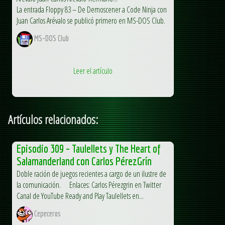
La entrada Floppy 83 – De Demoscener a Code Ninja con
Juan Carlos Arévalo se publicó primero en MS-DOS Club.
MS-DOS Club
Leer el artículo
Artículos relacionados:
Episodio 309 – Taulellets y The Heart of
Salamanderland con Carlos PérezGrín
Doble ración de juegos recientes a cargo de un ilustre de
la comunicación. Enlaces: Carlos Pérezgrin en Twitter
Canal de YouTube Ready and Play Taulellets en...
Cepeceros