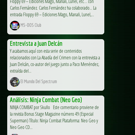
Floppy 69 – Ediciones Mago, Manali, Lunel, etc… con
Carlos Fernández. Carlos Fernández ha colaborado... La
entrada Floppy 69 – Ediciones Mago, Manali, Lunel,...
MS-DOS Club
Entrevista a Juan Delcán
Y acabamos aquí con esta serie de contenidos
relacionados con La Abadía del Crimen con la entrevista a
Juan Delcán, co-autor del juego junto a Paco Menéndez,
extraída del...
El Mundo Del Spectrum
Análisis: Ninja Combat (Neo Geo)
NINJA COMBAT por Skullo Este comentario proviene de
la revista Bonus Stage Magazine número 49 (Especial
Superman) Título: Ninja Combat Plataforma: Neo Geo y
Neo Geo CD...