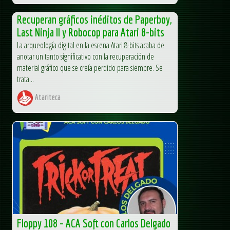
Recuperan gráficos inéditos de Paperboy,
Last Ninja II y Robocop para Atari 8-bits
La arqueología digital en la escena Atari 8-bits acaba de
anotar un tanto significativo con la recuperación de
material gráfico que se creía perdido para siempre. Se
trata...
Atariteca
Floppy 108 – ACA Soft con Carlos Delgado