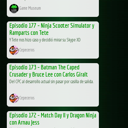
Game Museum
Episodio 177 – Ninja Scooter Simulator y
Ramparts con Tete
Y Tete nos hizo caso y decidió mirar su Skype XD
Cepeceros
Episodio 173 – Batman The Caped
Crusader y Bruce Lee con Carlos Giralt
Del CPC al desarrollo actual sin pasar por casilla de salida.
Cepeceros
Episodio 172 – Match Day II y Dragon Ninja
con Arnau Jess