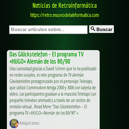
Noticias de Retroinformática
https://retro.museodelainformatica.com
Buscar
Das Glückstelefon – El programa TV
«HUGO» Alemán de los 80/90
Una curiosidad gracias a David Schein que lo ha publicado
en redes sociales, es este programa de TV alemán
Glückstelefon protagonizado por el personaje Teletaps,
que utilizó Commodore Amiga 2000 y 3000 con tarjeta de
vídeo. Los participantes guiaban a la mascota Teletaps (un
pequeño televisor animado) a través de un centro de
emisión virtual...Read More “Das Glückstelefon – El
programa TV «HUGO» Alemán de los 80/90” »
Amigatronics