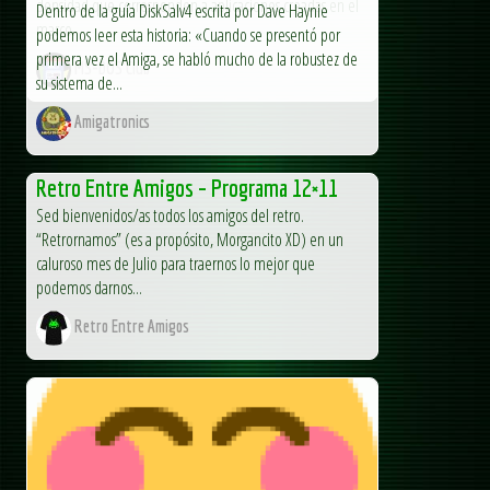
densidad que corresponden a aplicaciones creadas en el
Dentro de la guía DiskSalv4 escrita por Dave Haynie
marco...
podemos leer esta historia: «Cuando se presentó por
primera vez el Amiga, se habló mucho de la robustez de
MS-DOS Club
su sistema de...
Amigatronics
Retro Entre Amigos – Programa 12×11
Sed bienvenidos/as todos los amigos del retro.
“Retrornamos” (es a propósito, Morgancito XD) en un
caluroso mes de Julio para traernos lo mejor que
podemos darnos...
Retro Entre Amigos