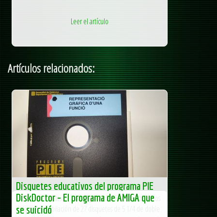
Leer el artículo
Artículos relacionados:
Disquetes educativos del programa PIE
DiskDoctor – El programa de AMIGA que
Disquetes educativos del programa PIE En este artículo os
dejo una recopilación de 27 disquetes de 5 1/4 de doble
se suicidó