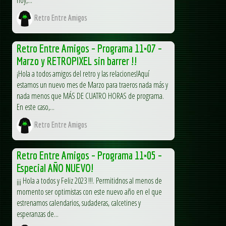
Retro Entre Amigos
Retro Entre Amigos – Programa 11×07 –
Marzo y RETROPIXEL sin barrer !!
¡Hola a todos amigos del retro y las relaciones!Aquí
estamos un nuevo mes de Marzo para traeros nada más y
nada menos que MÁS DE CUATRO HORAS de programa.
En este caso,...
Retro Entre Amigos
Retro Entre Amigos – Programa 11×05 –
Especial AÑO NUEVO!
¡¡¡ Hola a todos y Feliz 2023 !!!. Permitidnos al menos de
momento ser optimistas con este nuevo año en el que
estrenamos calendarios, sudaderas, calcetines y
esperanzas de...