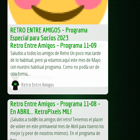
RETRO ENTRE AMIGOS – Programa
Especial para Socios 2023
Retro Entre Amigos – Programa 11×09
Saludos a todos los amigos de “Retro Entre Amigos” y, por
supuesto, ALTAIR… Como lo prometido es deuda (como
Saludos a todos los amigos de Retro Un poco mas tarde
otro’s que prometen y no cumplen nada XD), aquí
de lo habitual, pero ya estamos aquí este mes de Mayo
teneis...
con nuestro habitual programa. Como no podía ser de
otra forma,...
Retro Entre Amigos
Retro Entre Amigos
Retro Entre Amigos – Programa 11×08 –
En ABRIL… RetroPixels MIL!
¡Saludos a tod@s los amigos del retro! Tenemos el placer
de volver en este primaveral mes de Abril para traeros los
mejor (y peor de nosotros mismos). En el programa de
hoy,...