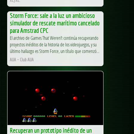
Storm Force: sale a la luz un ambicioso
simulador de rescate marítimo cancelado
para Amstrad CPC
El archivo de Games That Weren’t continúa recuperando
proyectos inéditos de la historia de los videojuegos, y su
último hallazgo es Storm Force, un título que comenzó...
AUA – Club AUA
Recuperan un prototipo inédito de un