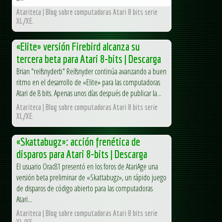
Atariteca | Blog sobre computadoras Atari 8 bits serie
XL/XE.
«Elite» versión Firebird alcanza su
tercera beta para Atari 8-bits | Descarga
Brian "reifsnyderb" Reifsnyder continúa avanzando a buen
ritmo en el desarrollo de «Elite» para las computadoras
Atari de 8 bits. Apenas unos días después de publicar la...
Atariteca | Blog sobre computadoras Atari 8 bits serie
XL/XE.
«Skattabugz»: acción frenética de
disparos para Atari 8-bits | Descarga
El usuario Orac81 presentó en los foros de AtariAge una
versión beta preliminar de «Skattabugz», un rápido juego
de disparos de código abierto para las computadoras
Atari...
Atariteca | Blog sobre computadoras Atari 8 bits serie
XL/XE.