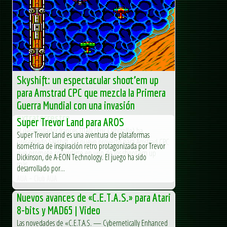
Skyshift: un espectacular shoot’em up
para Amstrad CPC que mezcla la Primera
Guerra Mundial con una invasión
extraterrestre
Super Trevor Land para AROS
El desarrollador francés TITAN (Eric Cubizolle) ha
Super Trevor Land es una aventura de plataformas
presentado Skyshift, un nuevo proyecto para Amstrad CPC
isométrica de inspiración retro protagonizada por Trevor
que promete convertirse en uno de los shoot’em up
Dickinson, de A-EON Technology. El juego ha sido
más...
desarrollado por...
AUA – Club AUA
Nuevos avances de «C.E.T.A.S.» para Atari
8-bits y MAD65 | Video
Las novedades de «C.E.T.A.S. — Cybernetically Enhanced