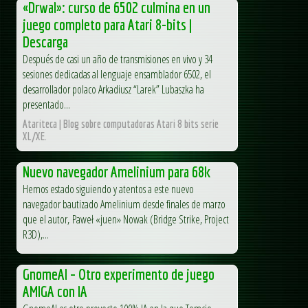
«Drwal»: curso de 6502 culmina en un
juego completo para Atari 8-bits |
Descarga
Después de casi un año de transmisiones en vivo y 34
sesiones dedicadas al lenguaje ensamblador 6502, el
desarrollador polaco Arkadiusz “Larek” Lubaszka ha
presentado...
Atariteca | Blog sobre computadoras Atari 8 bits serie
XL/XE.
Nuevo navegador Amelinium para 68k
Hemos estado siguiendo y atentos a este nuevo
navegador bautizado Amelinium desde finales de marzo
que el autor, Paweł «juen» Nowak (Bridge Strike, Project
R3D),...
GnomeAI – Otro experimento de juego
AMIGA con IA