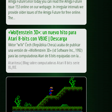
Amiga FutureSince today you can read the Amiga Future
issue 153 online on our webpage. In irregular intervals we
provide older issues of the Amiga Future for free online.
The...
«Wolfenstein 3D»: un nuevo hito para
Atari 8-bits con VBXE | Descarga
Viktor "w1k" Čech (República Checa) acaba de publicar
una versión de «Wolfenstein 3D» (id Software Inc., 1992)
para las computadoras Atari de 8 bits equipadas con la...
Atariteca | Blog sobre computadoras Atari 8 bits serie
XL/XE.