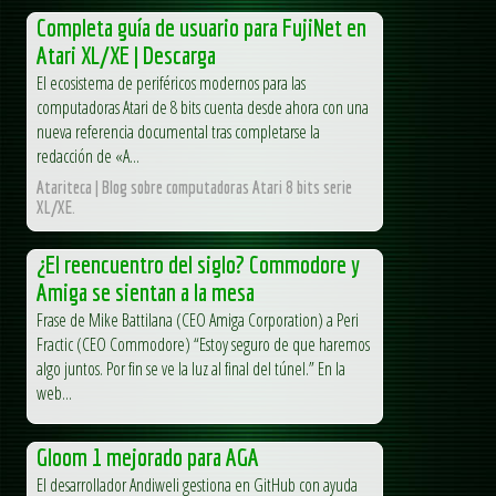
Completa guía de usuario para FujiNet en
Atari XL/XE | Descarga
El ecosistema de periféricos modernos para las
computadoras Atari de 8 bits cuenta desde ahora con una
nueva referencia documental tras completarse la
redacción de «A...
Atariteca | Blog sobre computadoras Atari 8 bits serie
XL/XE.
¿El reencuentro del siglo? Commodore y
Amiga se sientan a la mesa
Frase de Mike Battilana (CEO Amiga Corporation) a Peri
Fractic (CEO Commodore) “Estoy seguro de que haremos
algo juntos. Por fin se ve la luz al final del túnel.” En la
web...
Gloom 1 mejorado para AGA
El desarrollador Andiweli gestiona en GitHub con ayuda