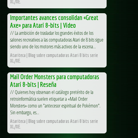
XL/XE.
Importantes avances consolidan «Great
Axe» para Atari 8-bits | Video
// La ambición de trasladar los grandes éxitos de los
salones recreativos a las computadoras Atari de 8 bits sigue
siendo uno de los motores más activos de la escena...
Atariteca | Blog sobre computadoras Atari 8 bits serie
XL/XE.
Mail Order Monsters para computadoras
Atari 8-bits | Reseña
// Quienes hoy observan el catálogo pretérito de la
retroinformática suelen etiquetar a «Mail Order
Monsters» como un "antecesor espiritual de Pokémon".
Sin embargo, es...
Atariteca | Blog sobre computadoras Atari 8 bits serie
XL/XE.