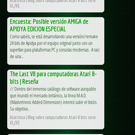
Atariteca | Blog sobre computadoras Atari 8 bits serie
XL/XE.
Encuesta: Posible versión AMIGA de
APIDYA EDICION ESPECIAL
Como sabéis, se está desarrollando una versión/remake
24 bits de Apidya por el equipo original junto con un
superfan para plataformas PC y consolas modernas . A raiz
de una...
The Last V8 para computadoras Atari 8-
bits | Reseña
// Dentro del inmenso catálogo de software asequible
que inundó el mercado británico, la línea M.A.D.
(Mastertronic Added Dimension) intentó subir el listón.
Su objetivo...
Atariteca | Blog sobre computadoras Atari 8 bits serie
XL/XE.