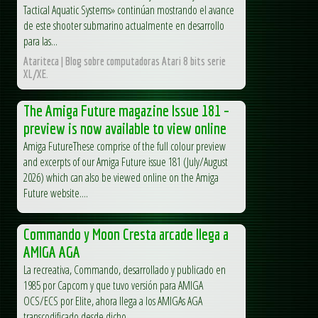
Tactical Aquatic Systems» continúan mostrando el avance
de este shooter submarino actualmente en desarrollo
para las...
Atariteca | Blog sobre computadoras Atari 8 bits serie
XL/XE.
The Amiga Future magazine Issue 181 –
preview is now available to view online
Amiga FutureThese comprise of the full colour preview
and excerpts of our Amiga Future issue 181 (July/August
2026) which can also be viewed online on the Amiga
Future website....
Commando y Moon Cresta arcade llega a
AMIGA AGA
La recreativa, Commando, desarrollado y publicado en
1985 por Capcom y que tuvo versión para AMIGA
OCS/ECS por Elite, ahora llega a los AMIGAs AGA
transcodificado desde dicho...