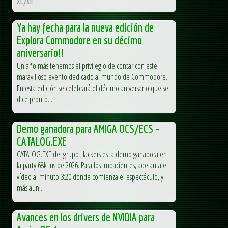
XL/XE.
Ya hay fecha para la nueva edición de
Explora Commodore en su décimo
aniversario!!
Un año más tenemos el privilegio de contar con este
maravilloso evento dedicado al mundo de Commodore.
En esta edición se celebrará el décimo aniversario que se
dice pronto...
Demo ganadora para AMIGA OCS/ECS –
CATALOG.EXE
CATALOG.EXE del grupo Hackers es la demo ganadora en
la party 68k Inside 2026. Para los impacientes, adelanta el
vídeo al minuto 3:20 donde comienza el espectáculo, y
más aun...
Avances en los drivers de NVIDIA para