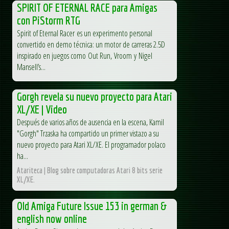
SPIRIT OF ETERNAL RACE para Amigas
con PiStorm RTG
Spirit of Eternal Racer es un experimento personal
convertido en demo técnica: un motor de carreras 2.5D
inspirado en juegos como Out Run, Vroom y Nigel
Mansell’s...
Gorgh revela su nuevo proyecto para Atari
XL/XE | Video
Después de varios años de ausencia en la escena, Kamil
"Gorgh" Trzaska ha compartido un primer vistazo a su
nuevo proyecto para Atari XL/XE. El programador polaco
ha...
Atariteca | Blog sobre computadoras Atari 8 bits serie
XL/XE.
Old Amiga Future Issue 153 in german &
english now online