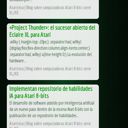
Atariteca | Blog sobre computadoras Atari 8 bits serie
XL/XE.
«Project Thunder»: el sucesor abierto del
Eclaire XL para Atari
.wllky { margin-top:-20px;} .separator:has(.wllky)
{display:flex;flex-direction:column;align-items:center;}
.separator:has(.wllky) a{line-height:0;} La evolución del
hardware...
Atariteca | Blog sobre computadoras Atari 8 bits serie
XL/XE.
Implementan repositorio de habilidades
IA para Atari 8-bits
El desarrollo de software asistido por inteligencia artificial
da un nuevo paso dentro de la escena Atari 8-bits con la
publicación de un repositorio de habilidades...
Atariteca | Blog sobre computadoras Atari 8 bits serie