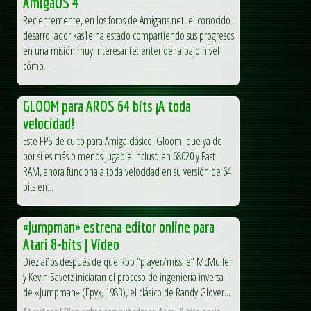
AmigaOS 4
Recientemente, en los foros de Amigans.net, el conocido
desarrollador kas1e ha estado compartiendo sus progresos
en una misión muy interesante: entender a bajo nivel
cómo...
GLOOM para AROS 64 bits ¡A toda
velocidad!
Este FPS de culto para Amiga clásico, Gloom, que ya de
por sí es más o menos jugable incluso en 68020 y Fast
RAM, ahora funciona a toda velocidad en su versión de 64
bits en...
«Jumpman» estrena editor online para
Atari 8-bits | Video
Diez años después de que Rob “player/missile” McMullen
y Kevin Savetz iniciaran el proceso de ingeniería inversa
de «Jumpman» (Epyx, 1983), el clásico de Randy Glover...