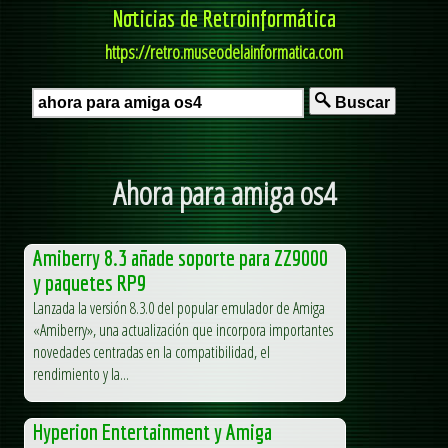
Noticias de Retroinformática
https://retro.museodelainformatica.com
Buscar
Ahora para amiga os4
Amiberry 8.3 añade soporte para ZZ9000
y paquetes RP9
Lanzada la versión 8.3.0 del popular emulador de Amiga
«Amiberry», una actualización que incorpora importantes
novedades centradas en la compatibilidad, el
rendimiento y la...
Hyperion Entertainment y Amiga