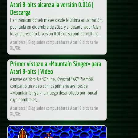
Atari 8-bits alcanza la versión 0.016 |
Descarga
Han transcurrido seis meses desde la última actualización,
publicada en diciembre de 2025, y el desarrollador Atlan
Roland presentó la versión 0.016 de su port de «Ultima...
Atariteca | Blog sobre computadoras Atari 8 bits serie
XL/XE.
Primer vistazo a «Mountain Singer» para
Atari 8-bits | Video
A través del foro AtariOnline, Krzysztof "KAZ" Ziembik
compartió un video con los primeros avances de
«Mountain Singer», un juego desarrollado por Tonual
cuyo nombre es,...
Atariteca | Blog sobre computadoras Atari 8 bits serie
XL/XE.