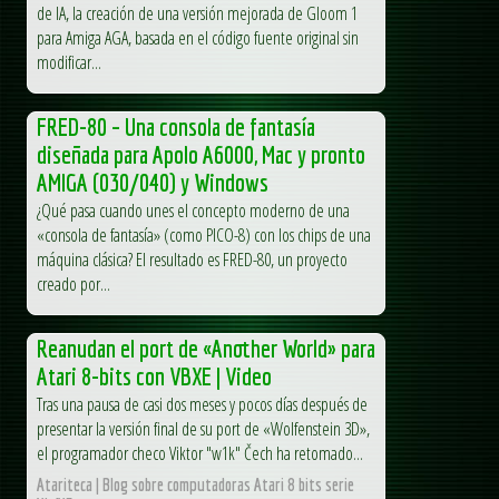
de IA, la creación de una versión mejorada de Gloom 1
para Amiga AGA, basada en el código fuente original sin
modificar...
FRED-80 – Una consola de fantasía
diseñada para Apolo A6000, Mac y pronto
AMIGA (030/040) y Windows
¿Qué pasa cuando unes el concepto moderno de una
«consola de fantasía» (como PICO-8) con los chips de una
máquina clásica? El resultado es FRED-80, un proyecto
creado por...
Reanudan el port de «Another World» para
Atari 8-bits con VBXE | Video
Tras una pausa de casi dos meses y pocos días después de
presentar la versión final de su port de «Wolfenstein 3D»,
el programador checo Viktor "w1k" Čech ha retomado...
Atariteca | Blog sobre computadoras Atari 8 bits serie