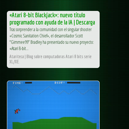
«Atari 8-bit Blackjack»: nuevo título
programado con ayuda de la IA | Descarga
Tras sorprender a la comunidad con el singular shooter
«Cosmic Sanitation Chief», el desarrollador Scott
“Gimmee99” Bradley ha presentado su nuevo proyecto:
«Atari 8-bit...
Atariteca | Blog sobre computadoras Atari 8 bits serie
XL/XE.