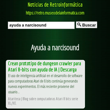
Noticias de Retroinformática
https://retro.museodelainformatica.com
Buscar
Ayuda a narcisound
Crean prototipo de dungeon crawler para
Atari 8-bits con ayuda de IA | Descarga
El uso de inteligencia artificial en el desarrollo de software
para computadoras Atari de 8 bits continúa generando
nuevos experimentos. El más reciente proviene del
usuario...
Atariteca | Blog sobre computadoras Atari 8 bits serie
XL/XE.