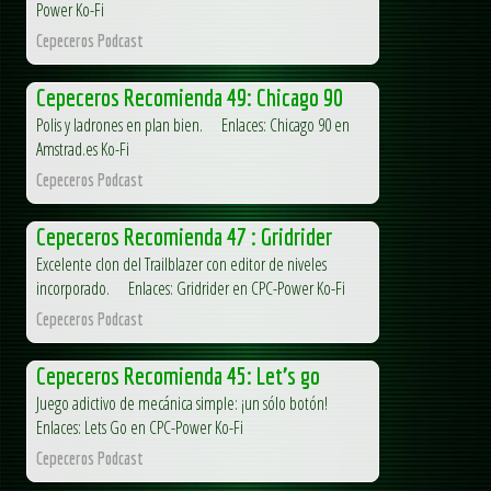
Power Ko-Fi
Cepeceros Podcast
Cepeceros Recomienda 49: Chicago 90
Polis y ladrones en plan bien. Enlaces: Chicago 90 en
Amstrad.es Ko-Fi
Cepeceros Podcast
Cepeceros Recomienda 47 : Gridrider
Excelente clon del Trailblazer con editor de niveles
incorporado. Enlaces: Gridrider en CPC-Power Ko-Fi
Cepeceros Podcast
Cepeceros Recomienda 45: Let’s go
Juego adictivo de mecánica simple: ¡un sólo botón!
Enlaces: Lets Go en CPC-Power Ko-Fi
Cepeceros Podcast