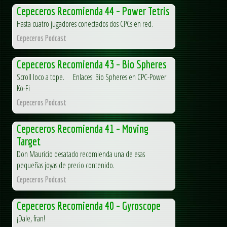
Cepeceros Recomienda 44 – Power Tetris
Hasta cuatro jugadores conectados dos CPCs en red.
Cepeceros Podcast
Cepeceros Recomienda 43 – Bio Spheres
Scroll loco a tope. Enlaces: Bio Spheres en CPC-Power
Ko-Fi
Cepeceros Podcast
Cepeceros Recomienda 41 – Moving
Target
Don Mauricio desatado recomienda una de esas
pequeñas joyas de precio contenido.
Cepeceros Podcast
Cepeceros Recomienda 40 – Gyroscope
¡Dale, fran!