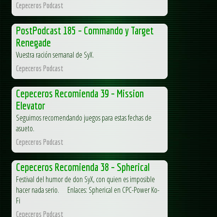
Cepeceros Podcast
PostPodcast 185 – Commando y Target
Renegade
Vuestra ración semanal de SyX.
Cepeceros Podcast
Cepeceros Recomienda 39 – Mission
Elevator
Seguimos recomendando juegos para estas fechas de
asueto.
Cepeceros Podcast
Cepeceros Recomienda 38 – Spherical
Festival del humor de don SyX, con quien es imposible
hacer nada serio. Enlaces: Spherical en CPC-Power Ko-
Fi
Cepeceros Podcast