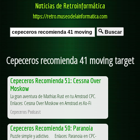
Noticias de Retroinformática
https://retro.museodelainformatica.com
Buscar
Cepeceros recomienda 41 moving target
Cepeceros Recomienda 51: Cessna Over
Moskow
La gran aventura de Mathias Rust en tu Amstrad CPC.
Enlaces: Cessna Over Moskow en Amstrad.es Ko-Fi
Cepeceros Podcast
Cepeceros Recomienda 50: Paranoia
Puzzle simple y adictivo. Enlaces: Paranoia en CPC-