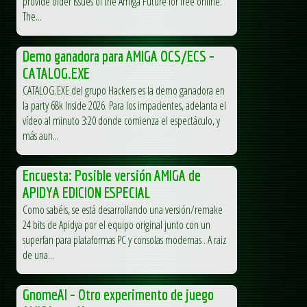
provide older issues of the Amiga Future for free online.
The...
Demo ganadora para AMIGA OCS/ECS –
CATALOG.EXE
CATALOG.EXE del grupo Hackers es la demo ganadora en
la party 68k Inside 2026. Para los impacientes, adelanta el
vídeo al minuto 3:20 donde comienza el espectáculo, y
más aun...
Encuesta: Posible versión AMIGA de
APIDYA EDICION ESPECIAL
Como sabéis, se está desarrollando una versión/remake
24 bits de Apidya por el equipo original junto con un
superfan para plataformas PC y consolas modernas . A raiz
de una...
GnomeAI – Otro experimento de juego