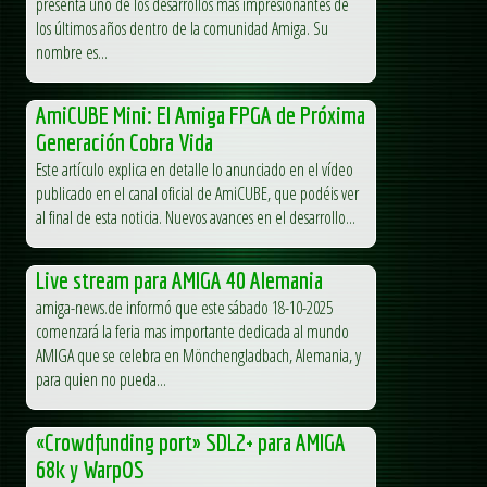
presenta uno de los desarrollos más impresionantes de
los últimos años dentro de la comunidad Amiga. Su
nombre es...
AmiCUBE Mini: El Amiga FPGA de Próxima
Generación Cobra Vida
Este artículo explica en detalle lo anunciado en el vídeo
publicado en el canal oficial de AmiCUBE, que podéis ver
al final de esta noticia. Nuevos avances en el desarrollo...
Live stream para AMIGA 40 Alemania
amiga-news.de informó que este sábado 18-10-2025
comenzará la feria mas importante dedicada al mundo
AMIGA que se celebra en Mönchengladbach, Alemania, y
para quien no pueda...
«Crowdfunding port» SDL2+ para AMIGA
68k y WarpOS