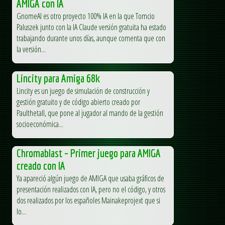
AMIGA con IA
GnomeAI es otro proyecto 100% IA en la que Tomcio
Paluszek junto con la IA Claude versión gratuita ha estado
trabajando durante unos días, aunque comenta que con
la versión...
Lincity para Amiga 68k
Lincity es un juego de simulación de construcción y
gestión gratuito y de código abierto creado por
Paulthetall, que pone al jugador al mando de la gestión
socioeconómica...
Chromablast – Primer juego para AMIGA
creado con IA
Ya apareció algún juego de AMIGA que usaba gráficos de
presentación realizados con IA, pero no el código, y otros
dos realizados por los españoles Mainakeprojext que si
lo...