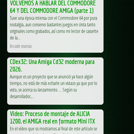
VOLVEMOS A HABLAR DEL COMMODORE
64 Y DEL COMMODORE AMIGA (parte 1)
Tuve una época intensa con el Commodore 64 por pura
nostalgia, aun conservo bastantes juegos en cinta tanto
originales como grabados, así como mi lector de cassette
de la...
Arcade maniac
CDex32: Una Amiga Cd32 moderna para
2026.
Aunque es un proyecto que se anunció ya hace algún
tiempo, no está de más echarle un vistazo ya que por lo
visto, se acerca su lanzamiento…. Según su
desarrollador,...
Video: Proceso de montaje de ALICIA
1200, el AMIGA real en formato Mini ITX
En el vídeo que os mostramos al final de este artículo se