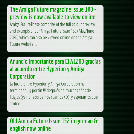
The Amiga Future magazine Issue 180 –
preview is now available to view online
Amiga FutureThese comprise of the full colour preview
and excerpts of our Amiga Future issue 180 (May/June
2026) which can also be viewed online on the Amiga
Future website....
Anuncio importante para El A1200 gracias
al acuerdo entre Hyperion y Amiga
Corporation
La lucha entre Hyperion y Amiga Corporation ha
terminado, ¡¡¡ por fin !!! después de muchos años de
litigios (ya no recordamos cuantos XD), y esperamos que
ambas...
Old Amiga Future Issue 152 in german &
english now online