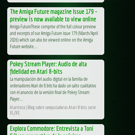
The Amiga Future magazine Issue 179 –
preview is now available to view online
Amiga FutureThese comprise of the full colour preview
and excerpts of our Amiga Future issue 179 (March/April
2026) which can also be viewed online on the Amiga
Future website....
Pokey Stream Player: Audio de alta
fidelidad en Atari 8-bits
La manipulación del audio digital en la familia de
ordenadores Atari de 8 bits ha dado un salto cualitativo
con el anuncio de la versión final de Pokey Stream
Player....
Atariteca | Blog sobre computadoras Atari 8 bits serie
XL/XE.
Explora Commodore: Entrevista a Toni