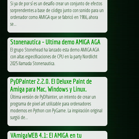
Si ya de por sí es un desafío crear un conjunto de efectos
sorprendentes a base de código junto con sonido para un
ordenador como AMIGA que se fabricó en 1986, ahora
se...
Stonenautica – Ultima demo AMIGA AGA
El grupo Stonehead ha lanzado esta demo AMIGA AGA
con altas especificaciones de CPU en la party Nordlicht
2025 llamada Stonenautica.
PyDPainter 2.2.0. El Deluxe Paint de
Amiga para Mac, Windows y Linux.
Última versión de PyDPainter, un intento de crear un
programa de pixel art utilizable para ordenadores
modernos en Python con PyGame. La inspiración original
surgió de...
VAmigaWEB 4.1: El AMIGA en tu