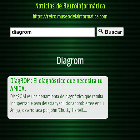
Noticias de Retroinformática
https://retro.museodelainformatica.com
Buscar
Diagrom
DiagROM: El diagnóstico que necesita tu
AMIGA.
DiagROM es una herramienta de diagnóstico que resulta
indispensable para detectar y solucionar problemas en tu
Amiga, desarrollada por John ‘Chucky’ Hertell....