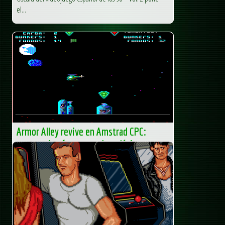
el...
Armor Alley revive en Amstrad CPC:
estrategia aérea con sabor clásico
Hay juegos que no necesitan gráficos espectaculares para
engancharte, y Armor Alley es uno de ellos. Este clásico de
estrategia en tiempo real, lanzado en 1991 por 360
Pacific...
AUA – Club AUA