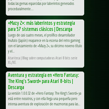
todas las gemas esparcidas por laberintos generados
proceduralmente....
«Mazy 2»: más laberintos y estrategia
para 57 sistemas clásicos | Descarga
Luego de casi cuatro meses, el prolífico desarrollador
Inufuto (Japón) reaparece en la escena del retro gaming
con el lanzamiento de «Mazy 2», su décimo noveno título
y el...
Atariteca | Blog sobre computadoras Atari 8 bits serie
XL/XE.
Aventura y estrategia en «Hero Fantasy:
The King's Sword» para Atari 8-bits |
Descarga
La versión 1.0.0.32 de «Hero Fantasy: The King's Sword» ya
está entre nosotros, y con ella llega una pequeña pero
intensa aventura de exploración de mazmorras para las...