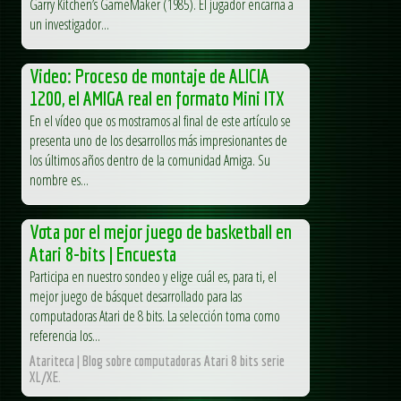
Garry Kitchen’s GameMaker (1985). El jugador encarna a
un investigador...
Video: Proceso de montaje de ALICIA
1200, el AMIGA real en formato Mini ITX
En el vídeo que os mostramos al final de este artículo se
presenta uno de los desarrollos más impresionantes de
los últimos años dentro de la comunidad Amiga. Su
nombre es...
Vota por el mejor juego de basketball en
Atari 8-bits | Encuesta
Participa en nuestro sondeo y elige cuál es, para ti, el
mejor juego de básquet desarrollado para las
computadoras Atari de 8 bits. La selección toma como
referencia los...
Atariteca | Blog sobre computadoras Atari 8 bits serie
XL/XE.