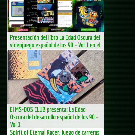
Presentación del libro La Edad Oscura del
videojuego español de los 90 – Vol 1 en el
canal de Javier Ortiz
Presentación del libro La Edad Oscura del videojuego
español de los 90 – Vol 1 en el canal de Javier Ortiz Hola,
os dejo la fantástica entrevista que me hizo mi...
MS-DOS Club - Club de Informática clásica - Obsoletos
pero orgullosos
El MS-DOS CLUB presenta: La Edad
Oscura del desarrollo español de los 90 –
Vol 1
Spirit of Eternal Racer. Juego de carreras
Hace bastante tiempo que he ido comentando en el