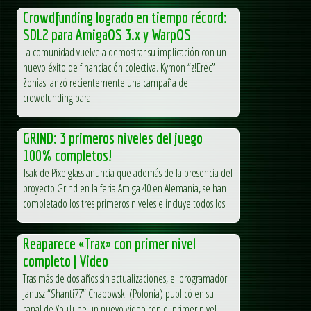
Crowdfunding logrado en tiempo récord:
SDL2 para AmigaOS 3.x y WarpOS
La comunidad vuelve a demostrar su implicación con un
nuevo éxito de financiación colectiva. Kymon “z!Erec”
Zonias lanzó recientemente una campaña de
crowdfunding para...
GRIND: 3 primeros niveles del juego
100% completos!
Tsak de Pixelglass anuncia que además de la presencia del
proyecto Grind en la feria Amiga 40 en Alemania, se han
completado los tres primeros niveles e incluye todos los...
Reaparece «Trax» con primer nivel
completo | Video
Tras más de dos años sin actualizaciones, el programador
Janusz “Shanti77” Chabowski (Polonia) publicó en su
canal de YouTube un nuevo video con el primer nivel