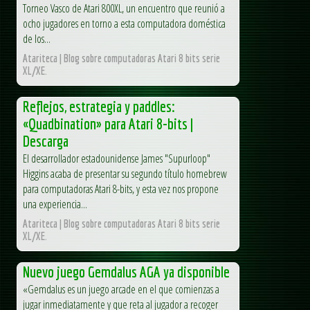
Torneo Vasco de Atari 800XL, un encuentro que reunió a
ocho jugadores en torno a esta computadora doméstica
de los...
Atariteca | Blog sobre computadoras Atari 8 bits serie
XL/XE.
Reflejos, estrategia y paddles:
«Quadbination» para Atari 8-bits |
Descarga
El desarrollador estadounidense James "Supurloop"
Higgins acaba de presentar su segundo título homebrew
para computadoras Atari 8-bits, y esta vez nos propone
una experiencia...
Atariteca | Blog sobre computadoras Atari 8 bits serie
XL/XE.
Nuevo juego Gemdalus AGA ya disponible
«Gemdalus es un juego arcade en el que comienzas a
jugar inmediatamente y que reta al jugador a recoger