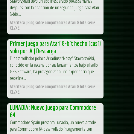
Staworzyński tuvo un eco inesperado pocas semanas
después, con la aparición de un segundo juego para Atari
8-bits...
Atariteca | Blog sobre computadoras Atari 8 bits serie
XL/XE.
Primer juego para Atari 8-bit hecho (casi)
solo por IA | Descarga
El desarrollador polaco Arkadiusz “Nosty” Staworzyński,
conocido en la escena por sus lanzamientos bajo el sello
GR8 Software, ha protagonizado una experiencia que
redefine...
Atariteca | Blog sobre computadoras Atari 8 bits serie
XL/XE.
LUNADIA: Nuevo juego para Commodore
64
Commodore Spain presenta Lunadia, un nuevo arcade
para Commodore 64 desarrollado íntegramente con