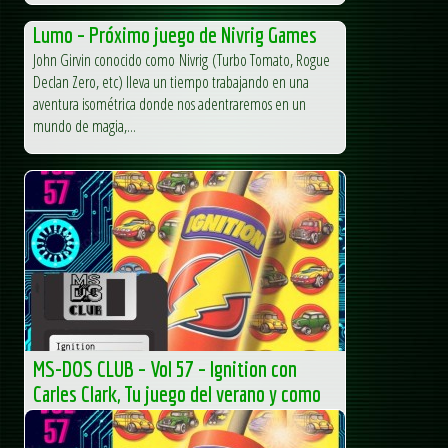
Lumo – Próximo juego de Nivrig Games
John Girvin conocido como Nivrig (Turbo Tomato, Rogue
Declan Zero, etc) lleva un tiempo trabajando en una
aventura isométrica donde nos adentraremos en un
mundo de magia,...
MS-DOS CLUB – Vol 57 – Ignition con
Carles Clark, Tu juego del verano y como
se fabrica un chip
MS-DOS CLUB – Vol 57 – Ignition con Carles Clark, Tu