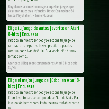
Blog donde se rinde homenaje a aquellos juegos que
alegraron nuestras infancias. Desde Commodore 64
hasta Playstation. » Game Museum
Elige tu juego de autos favorito en Atari
8-bits | Encuesta
Participa en nuestro sondeo y selecciona tu juego de
carreras con perspectiva trasera predilecto para las
computadoras Atari de 8 bits. Para la selección hemos
tomado como...
Atariteca | Blog sobre computadoras Atari 8 bits serie
XL/XE.
Elige el mejor juego de fútbol en Atari 8-
bits | Encuesta
Participa en nuestro sondeo y selecciona tu juego de
fútbol favorito para las computadoras Atari de 8 bits. Para
la selección hemos consultado recursos confiables como
las...