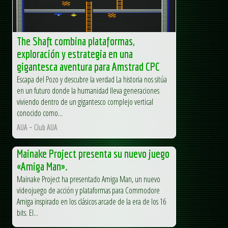
The Shaft combina plataformas,
exploración y estrategia en una
gigantesca aventura para Amstrad CPC
Escapa del Pozo y descubre la verdad La historia nos sitúa
en un futuro donde la humanidad lleva generaciones
viviendo dentro de un gigantesco complejo vertical
conocido como...
AUA – Club AUA
Mainake Project presenta su nuevo juego
«Amiga Man».
Mainake Project ha presentado Amiga Man, un nuevo
videojuego de acción y plataformas para Commodore
Amiga inspirado en los clásicos arcade de la era de los 16
bits. El...