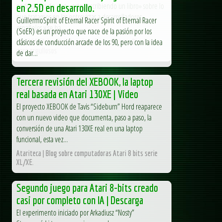
podcast eso de que «estoy escribiendo un libro» sobre lo
en 2.5D en desarrollo.
que tratamos en las entrevistas a desarrolladores
GuillermoSpirit of Eternal Racer Spirit of Eternal Racer
españoles y se ha...
(SoER) es un proyecto que nace de la pasión por los
clásicos de conducción arcade de los 90, pero con la idea
MS-DOS Club - Club de Informática clásica - Obsoletos
pero orgullosos
de dar...
Tercera revisión del XEBOOK, la laptop
real basada en Atari 130XE | Video
El proyecto XEBOOK de Tavis “Sideburn” Hord reaparece
con un nuevo video que documenta, paso a paso, la
conversión de una Atari 130XE real en una laptop
funcional, esta vez...
Atariteca | Blog sobre computadoras Atari 8 bits serie
XL/XE.
Segundo juego para Atari 8-bits creado
casi por completo con IA | Descarga
El experimento iniciado por Arkadiusz “Nosty”