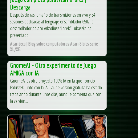
Descarga
Después de casi un año de transmisiones en vivo y 34
sesiones dedicadas al lenguaje ensamblador 6502, el
desarrollador polaco Arkadiusz “Larek” Lubaszka ha
presentado...
Atariteca | Blog sobre computadoras Atari 8 bits serie
XL/XE.
GnomeAI – Otro experimento de juego
AMIGA con IA
GnomeAI es otro proyecto 100% IA en la que Tomcio
Paluszek junto con la IA Claude versión gratuita ha estado
trabajando durante unos días, aunque comenta que con
la versión...