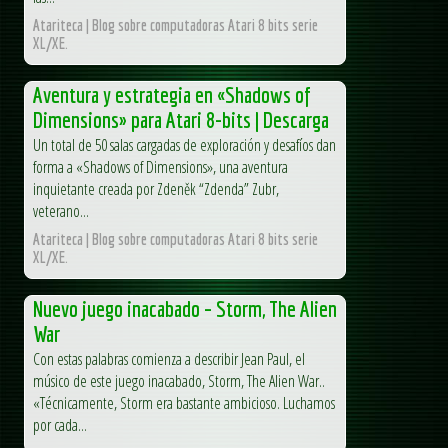
Atariteca | Blog sobre computadoras Atari 8 bits serie
XL/XE.
Aventura y estrategia en «Shadows of
Dimensions» para Atari 8-bits | Descarga
Un total de 50 salas cargadas de exploración y desafíos dan
forma a «Shadows of Dimensions», una aventura
inquietante creada por Zdeněk “Zdenda” Zubr,
veterano...
Atariteca | Blog sobre computadoras Atari 8 bits serie
XL/XE.
Nuevo juego inacabado – Storm, The Alien
War
Con estas palabras comienza a describir Jean Paul, el
músico de este juego inacabado, Storm, The Alien War..
«Técnicamente, Storm era bastante ambicioso. Luchamos
por cada...