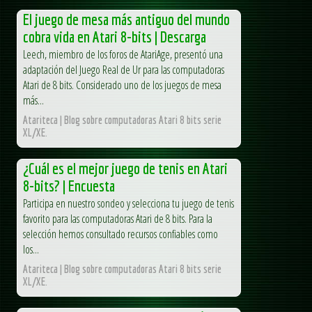
El juego de mesa más antiguo del mundo
cobra vida en Atari 8-bits | Descarga
Leech, miembro de los foros de AtariAge, presentó una
adaptación del Juego Real de Ur para las computadoras
Atari de 8 bits. Considerado uno de los juegos de mesa
más...
Atariteca | Blog sobre computadoras Atari 8 bits serie
XL/XE.
¿Cuál es el mejor juego de tenis en Atari
8-bits? | Encuesta
Participa en nuestro sondeo y selecciona tu juego de tenis
favorito para las computadoras Atari de 8 bits. Para la
selección hemos consultado recursos confiables como
los...
Atariteca | Blog sobre computadoras Atari 8 bits serie
XL/XE.