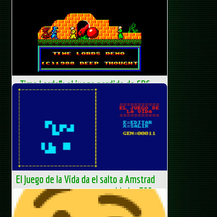
«Time Lords”: el juego perdido de CPC
que ha resurgido tras casi 40 años
El archivohistórico del videojuego sigue dando sorpresas, y
en esta ocasión le toca el turno a “Time Lords”, un
proyecto desconocido de finales de los años 80 para...
AUA – Club AUA
El Juego de la Vida da el salto a Amstrad
con un nuevo port en ensamblador Z80
El desarrollador Juan Antonio, miembro del grupo Restos
Soft, ha llevado a cabo un nuevo e interesante proyecto