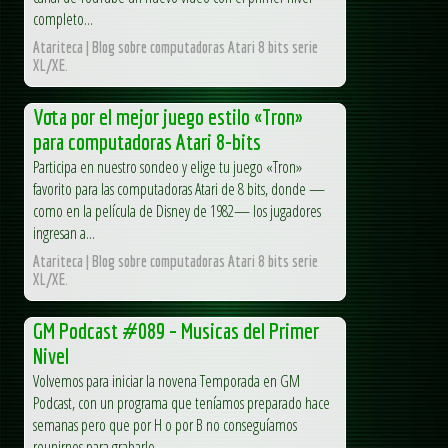
completo...
Atariteca | Blog sobre computadoras Atari 8 bits serie
XL/XE.
Vota por el mejor juego estilo «Tron»
para computadoras Atari 8-bits
Participa en nuestro sondeo y elige tu juego «Tron»
favorito para las computadoras Atari de 8 bits, donde —
como en la película de Disney de 1982— los jugadores
ingresan a...
Atariteca | Blog sobre computadoras Atari 8 bits serie
XL/XE.
GM Podcast #089 – Musicas del Primer
Nivel
Volvemos para iniciar la novena Temporada en GM
Podcast, con un programa que teníamos preparado hace
semanas pero que por H o por B no conseguíamos
reunirnos para grabarlo....