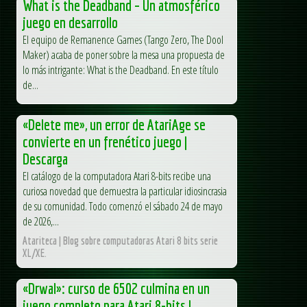
What is the Deadband – Un atmosférico
juego en desarrollo
El equipo de Remanence Games (Tango Zero, The Dool
Maker) acaba de poner sobre la mesa una propuesta de
lo más intrigante: What is the Deadband. En este título
de...
«Delete me», un error de AtariAge se
convierte en un frenético juego |
Descarga
El catálogo de la computadora Atari 8-bits recibe una
curiosa novedad que demuestra la particular idiosincrasia
de su comunidad. Todo comenzó el sábado 24 de mayo
de 2026,...
Atariteca | Blog sobre computadoras Atari 8 bits serie
XL/XE.
«Drwal»: curso de 6502 culmina en un
juego completo para Atari 8-bits |