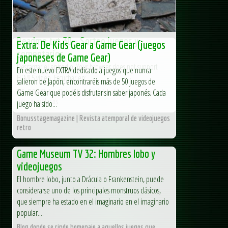
Readme.txt 30 – Sorteo juegos y
Extra: De Kids Gear a Game Gear (juegos
comentarios
japoneses de Game Gear)
Descargar el episodio Your browser does not support
En este nuevo EXTRA dedicado a juegos que nunca
HTML5 video. Escuchar en:...
salieron de Japón, encontraréis más de 50 juegos de
Game Gear que podéis disfrutar sin saber japonés. Cada
MS-DOS Club - Club de Informática clásica - Obsoletos
pero orgullosos
juego ha sido...
Bonusstagemagazine | Revista atemporal de videojuegos
retro
Game Museum TV 32: Hombres lobo y
videojuegos
El hombre lobo, junto a Drácula o Frankenstein, puede
considerarse uno de los principales monstruos clásicos,
que siempre ha estado en el imaginario en el imaginario
popular....
Blog donde se rinde homenaje a aquellos juegos que