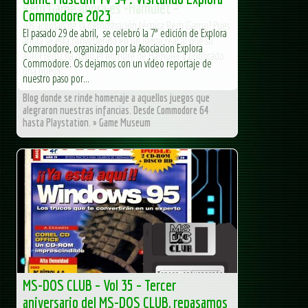
Rem Game ahora es -Hamulet –
Commodore 2023
¿Os acordáis de la demostración técnica Rem Game? Pues
El pasado 29 de abril, se celebró la 7ª edición de Explora
ahora se está convirtiendo en un juego real al que su
Commodore, organizado por la Asociacion Explora
autor remz ha dado el nombre de Hamulet y publicado
Commodore. Os dejamos con un vídeo reportaje de
una nueva...
nuestro paso por...
Blog donde se rinde homenaje a aquellos juegos que
alegraron nuestras infancias. Desde Commodore 64
hasta Playstation. » Game Museum
MS-DOS CLUB – Vol 35 – Tercer
aniversario del MS-DOS CLUB, repasamos