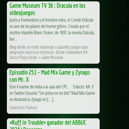
Game Museum TV 36 : Dracula en los
videojuegos
Junto a Frankestein y el hombre lobo, el Conde Drácula
es uno de los pilares del horror gótico. Creado por el
escritor irlandés Bram Stoker, de 1897, la novela Drácula,
fue...
Blog donde se rinde homenaje a aquellos juegos que
alegraron nuestras infancias. Desde Commodore 64
hasta Playstation. » Game Museum
Episodio 251 – Mad Mix Game y Zynaps
con Mr. X
Don X vuelve de visita a la casa del CPC. Enlaces: Mr. X
en Twitter Escucha “Sin pelos en los bits” Mad Mix Game
en Amstrad.es Zynaps en […]
Cepeceros Podcast
«Ruff in Trouble» ganador del ABBUC