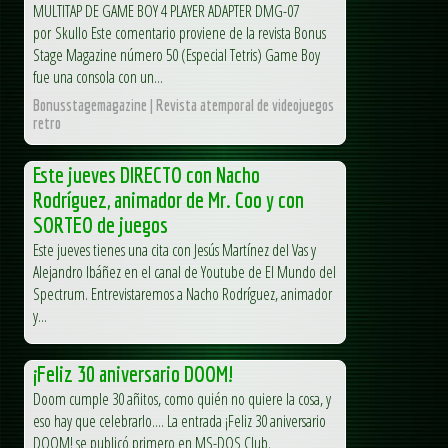
MULTITAP DE GAME BOY 4 PLAYER ADAPTER DMG-07
por Skullo Este comentario proviene de la revista Bonus
Stage Magazine número 50 (Especial Tetris) Game Boy
fue una consola con un...
Bonusstagemagazine | Revista atemporal de videojuegos
retro
Este jueves DIRECTO con Nacho
Rodríguez, animador de Mr. Coo y con
SORTEO de juegos
Este jueves tienes una cita con Jesús Martínez del Vas y
Alejandro Ibáñez en el canal de Youtube de El Mundo del
Spectrum. Entrevistaremos a Nacho Rodríguez, animador
y...
¡Feliz 30 aniversario DOOM!
Doom cumple 30 añitos, como quién no quiere la cosa, y
eso hay que celebrarlo.... La entrada ¡Feliz 30 aniversario
DOOM! se publicó primero en MS-DOS Club.