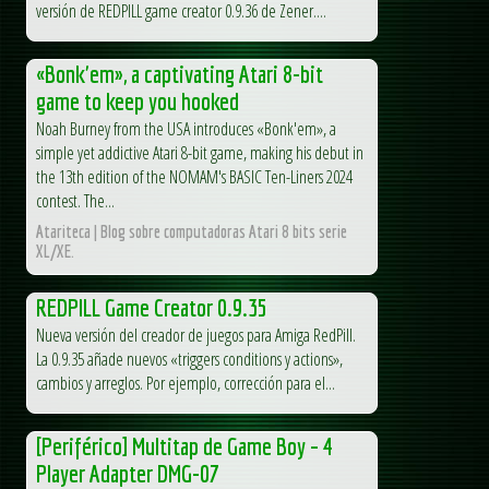
versión de REDPILL game creator 0.9.36 de Zener....
«Bonk'em», a captivating Atari 8-bit
game to keep you hooked
Noah Burney from the USA introduces «Bonk'em», a
simple yet addictive Atari 8-bit game, making his debut in
the 13th edition of the NOMAM's BASIC Ten-Liners 2024
contest. The...
Atariteca | Blog sobre computadoras Atari 8 bits serie
XL/XE.
REDPILL Game Creator 0.9.35
Nueva versión del creador de juegos para Amiga RedPill.
La 0.9.35 añade nuevos «triggers conditions y actions»,
cambios y arreglos. Por ejemplo, corrección para el...
[Periférico] Multitap de Game Boy – 4
Player Adapter DMG-07