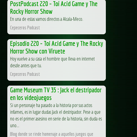
PostPodcast 220 – Toi Acid Game y The
Rocky Horror Show
En una de estas vamos directos a Alcala-Meco.
Cepeceros Podcast
Episodio 220 – Toi Acid Game y The Rocky
Horror Show con Viruete
Hoy vuelve a su casa el hombre que lleva en internet
desde antes que tu.
Cepeceros Podcast
Game Museum TV 35 : Jack el destripador
en los videojuegos
Si un personaje ha pasado a la historia por sus actos
infames, es in lugar dudas Jack el destripador. Pese a que
no es el primer asesino en serie de la historia, sin duda es
uno...
Blog donde se rinde homenaje a aquellos juegos que