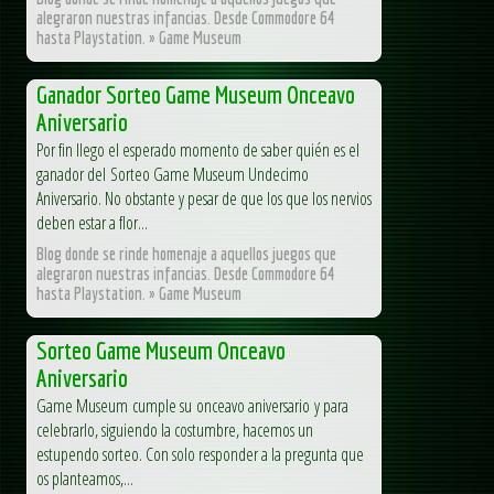
alegraron nuestras infancias. Desde Commodore 64
hasta Playstation. » Game Museum
Ganador Sorteo Game Museum Onceavo
Aniversario
Por fin llego el esperado momento de saber quién es el
ganador del Sorteo Game Museum Undecimo
Aniversario. No obstante y pesar de que los que los nervios
deben estar a flor...
Blog donde se rinde homenaje a aquellos juegos que
alegraron nuestras infancias. Desde Commodore 64
hasta Playstation. » Game Museum
Sorteo Game Museum Onceavo
Aniversario
Game Museum cumple su onceavo aniversario y para
celebrarlo, siguiendo la costumbre, hacemos un
estupendo sorteo. Con solo responder a la pregunta que
os planteamos,...