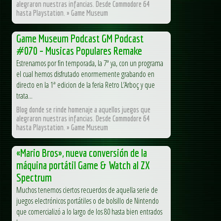
alegraron nuestras infancias. Desde Commodore 64
hasta Playstation. » Game Museum
Game Museum Podcast GM Podcast
#070 – Musicas Populares Remake
Estrenamos por fin temporada, la 7ª ya, con un programa
el cual hemos disfrutado enormemente grabando en
directo en la 1ª edicion de la feria Retro L’Arboç y que
trata...
Blog donde se rinde homenaje a aquellos juegos que
alegraron nuestras infancias. Desde Commodore 64
hasta Playstation. » Game Museum
«Mario Bros», nueva conversión de la
máquina portátil Game & Watch al ZX
Spectrum
Muchos tenemos ciertos recuerdos de aquella serie de
juegos electrónicos portátiles o de bolsillo de Nintendo
que comercializó a lo largo de los 80 hasta bien entrados