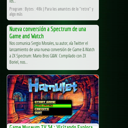
los...
Program : Bytes : 48k | Para los amantes de lo "retro" y
algo más
Nueva conversión a Spectrum de una
Game and Watch
Nos comunica Sergio Morales, su autor, vía Twitter el
lanzamiento de una nueva conversión de Game & Watch
a ZX Spectrum: Mario Bros G&W. Compilado con ZX
Boriel, nos...
Game Museum TV 34 : Visitando Explora