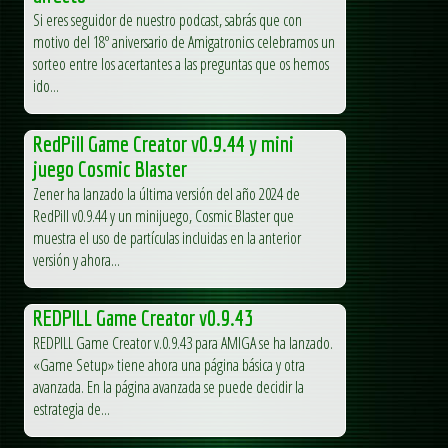
Si eres seguidor de nuestro podcast, sabrás que con
motivo del 18º aniversario de Amigatronics celebramos un
sorteo entre los acertantes a las preguntas que os hemos
ido...
RedPill Game Creator v0.9.44 y mini
juego Cosmic Blaster
Zener ha lanzado la última versión del año 2024 de
RedPill v0.9.44 y un minijuego, Cosmic Blaster que
muestra el uso de partículas incluidas en la anterior
versión y ahora...
REDPILL Game Creator v0.9.43
REDPILL Game Creator v.0.9.43 para AMIGA se ha lanzado.
«Game Setup» tiene ahora una página básica y otra
avanzada. En la página avanzada se puede decidir la
estrategia de...