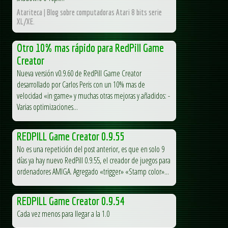
Atariteca | Blog sobre computadoras Atari 8 bits serie
XL/XE.
Otro 10% mas rápido para RedPill Game
Creator
Nueva versión v0.9.60 de RedPill Game Creator
desarrollado por Carlos Peris con un 10% mas de
velocidad «in game» y muchas otras mejoras y añadidos: -
Varias optimizaciones...
REDPILL Game Creator 0.9.55
No es una repetición del post anterior, es que en solo 9
días ya hay nuevo RedPill 0.9.55, el creador de juegos para
ordenadores AMIGA. Agregado «trigger» «Stamp color»...
REDPILL Game Creator 0.9.54
Cada vez menos para llegar a la 1.0