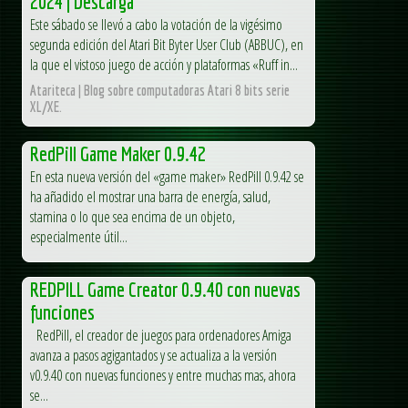
2024 | Descarga
Este sábado se llevó a cabo la votación de la vigésimo
segunda edición del Atari Bit Byter User Club (ABBUC), en
la que el vistoso juego de acción y plataformas «Ruff in...
Atariteca | Blog sobre computadoras Atari 8 bits serie
XL/XE.
RedPill Game Maker 0.9.42
En esta nueva versión del «game maker» RedPill 0.9.42 se
ha añadido el mostrar una barra de energía, salud,
stamina o lo que sea encima de un objeto,
especialmente útil...
REDPILL Game Creator 0.9.40 con nuevas
funciones
RedPill, el creador de juegos para ordenadores Amiga
avanza a pasos agigantados y se actualiza a la versión
v0.9.40 con nuevas funciones y entre muchas mas, ahora
se...