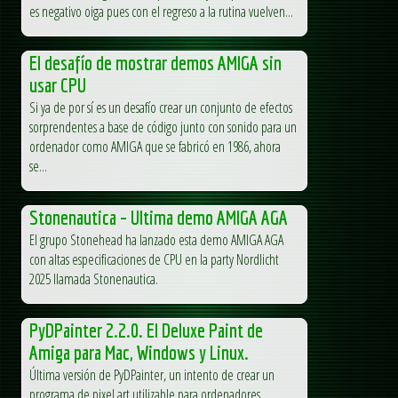
es negativo oiga pues con el regreso a la rutina vuelven...
El desafío de mostrar demos AMIGA sin
usar CPU
Si ya de por sí es un desafío crear un conjunto de efectos
sorprendentes a base de código junto con sonido para un
ordenador como AMIGA que se fabricó en 1986, ahora
se...
Stonenautica – Ultima demo AMIGA AGA
El grupo Stonehead ha lanzado esta demo AMIGA AGA
con altas especificaciones de CPU en la party Nordlicht
2025 llamada Stonenautica.
PyDPainter 2.2.0. El Deluxe Paint de
Amiga para Mac, Windows y Linux.
Última versión de PyDPainter, un intento de crear un
programa de pixel art utilizable para ordenadores