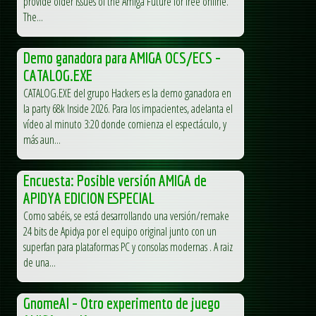
provide older issues of the Amiga Future for free online.
The...
Demo ganadora para AMIGA OCS/ECS –
CATALOG.EXE
CATALOG.EXE del grupo Hackers es la demo ganadora en
la party 68k Inside 2026. Para los impacientes, adelanta el
vídeo al minuto 3:20 donde comienza el espectáculo, y
más aun...
Encuesta: Posible versión AMIGA de
APIDYA EDICION ESPECIAL
Como sabéis, se está desarrollando una versión/remake
24 bits de Apidya por el equipo original junto con un
superfan para plataformas PC y consolas modernas . A raiz
de una...
GnomeAI – Otro experimento de juego