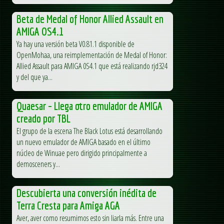
Beta de Medal of Honor Allied Assault en
AMIGA OS4.1
Ya hay una versión beta V0.81.1 disponible de
OpenMohaa, una reimplementación de Medal of Honor:
Allied Assault para AMIGA 0S4.1 que está realizando rjd324
y del que ya...
Quaesar – Llega otro emulador de AMIGA
creado por TBL
El grupo de la escena The Black Lotus está desarrollando
un nuevo emulador de AMIGA basado en el último
núcleo de Winuae pero dirigido principalmente a
demosceners y...
Descubierta una conversión inédita de
Terra Cresta para Amiga AGA
Aver, aver como resumimos esto sin liarla más. Entre una