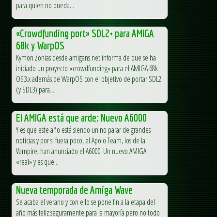
para quien no pueda...
«Crowdfunding port» SDL2+ para AMIGA
68k y WarpOS
Kymon Zonias desde amigans.net informa de que se ha
iniciado un proyecto «crowdfunding» para el AMIGA 68k
OS3.x además de WarpOS con el objetivo de portar SDL2
(y SDL3) para...
El AMIGA está que arde: Nuevo A6000
Y es que este año está siendo un no parar de grandes
noticias y por si fuera poco, el Apolo Team, los de la
Vampire, han anunciado el A6000. Un nuevo AMIGA
«real» y es que...
Nueva temporada de Amiga Wave
Se acaba el verano y con ello se pone fin a la etapa del
año más feliz seguramente para la mayoría pero no todo