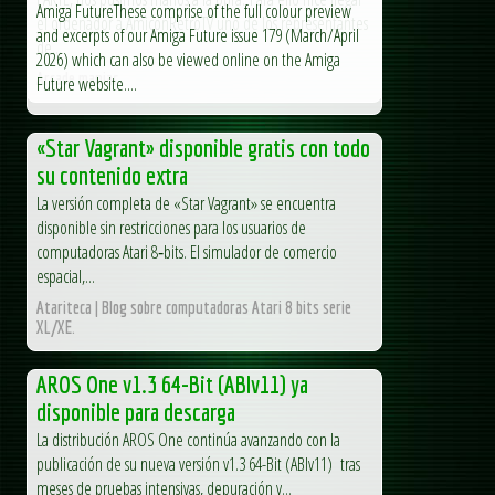
Amiga FutureThese comprise of the full colour preview
el ordenador a AmiconRetroTV uno de los representantes
and excerpts of our Amiga Future issue 179 (March/April
de...
2026) which can also be viewed online on the Amiga
Arcade maniac
Future website....
«Star Vagrant» disponible gratis con todo
su contenido extra
La versión completa de «Star Vagrant» se encuentra
disponible sin restricciones para los usuarios de
computadoras Atari 8‑bits. El simulador de comercio
espacial,...
Atariteca | Blog sobre computadoras Atari 8 bits serie
XL/XE.
AROS One v1.3 64-Bit (ABIv11) ya
disponible para descarga
La distribución AROS One continúa avanzando con la
publicación de su nueva versión v1.3 64-Bit (ABIv11) tras
meses de pruebas intensivas, depuración y...