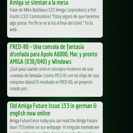
Amiga se sientan a la mesa
Frase de Mike Battilana (CEO Amiga Corporation) a Peri
Fractic (CEO Commodore) “Estoy seguro de que haremos
algo juntos. Por fin se ve la luz al final del túnel.” En la
web...
FRED-80 – Una consola de fantasía
diseñada para Apolo A6000, Mac y pronto
AMIGA (030/040) y Windows
¿Qué pasa cuando unes el concepto moderno de una
«consola de fantasía» (como PICO-8) con los chips de una
máquina clásica? El resultado es FRED-80, un proyecto
creado por...
Old Amiga Future Issue 153 in german &
english now online
Amiga FutureSince today you can read the Amiga Future
issue 153 online on our webpage. In irregular intervals we