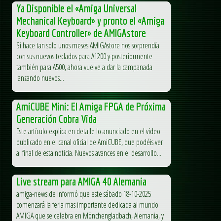
Ya Disponible el «Amiga Universal
Mechanical Keyboard» y pronto el «Amiga
Keyboard Controller» de AMIGAstore
Si hace tan solo unos meses AMIGAstore nos sorprendía
con sus nuevos teclados para A1200 y posteriormente
también para A500, ahora vuelve a dar la campanada
lanzando nuevos...
AmiCUBE Mini: El Amiga FPGA de Próxima
Generación Cobra Vida
Este artículo explica en detalle lo anunciado en el vídeo
publicado en el canal oficial de AmiCUBE, que podéis ver
al final de esta noticia. Nuevos avances en el desarrollo...
Live stream para AMIGA 40 Alemania
amiga-news.de informó que este sábado 18-10-2025
comenzará la feria mas importante dedicada al mundo
AMIGA que se celebra en Mönchengladbach, Alemania, y