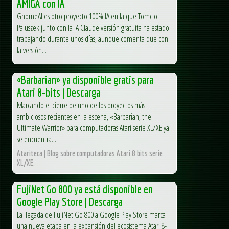
AMIGA con IA
GnomeAI es otro proyecto 100% IA en la que Tomcio
Paluszek junto con la IA Claude versión gratuita ha estado
trabajando durante unos días, aunque comenta que con
la versión...
«Barbarian» ya disponible gratis para
Atari 8-bits | Descarga
Marcando el cierre de uno de los proyectos más
ambiciosos recientes en la escena, «Barbarian, the
Ultimate Warrior» para computadoras Atari serie XL/XE ya
se encuentra...
Atariteca | Blog sobre computadoras Atari 8 bits serie
XL/XE.
FujiNet Go 800 ya está disponible en
Google Play Store | Descarga
La llegada de FujiNet Go 800 a Google Play Store marca
una nueva etapa en la expansión del ecosistema Atari 8-