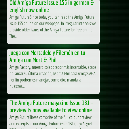
Old Amiga Future Issue 155 in german &
english now online
Amiga FutureSince today you can read the Amiga Future
issue 155 online on our webpage. In irregular intervals we
provide older issues of the Amiga Future for free online.
The...
Juega con Mortadelo y Filemón en tu
Amiga con Mort & Phil
Amiga Factory, nuestro colaborador más incansable, acaba
de lanzar su última creación, Mort & Phil para Amigas AGA.
Por fin podremos manejar, como dios manda, a
nuestros...
The Amiga Future magazine Issue 181 –
preview is now available to view online
Amiga FutureThese comprise of the full colour preview
and excerpts of our Amiga Future issue 181 (July/August