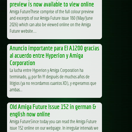
preview is now available to view online
Amiga FutureThese comprise of the full colour preview
and excerpts of our Amiga Future issue 180 (May/June
2026) which can also be viewed online on the Amiga
Future website....
Anuncio importante para El A1200 gracias
al acuerdo entre Hyperion y Amiga
Corporation
La lucha entre Hyperion y Amiga Corporation ha
terminado, ¡¡¡ por fin !!! después de muchos años de
litigios (ya no recordamos cuantos XD), y esperamos que
ambas...
Old Amiga Future Issue 152 in german &
english now online
Amiga FutureSince today you can read the Amiga Future
issue 152 online on our webpage. In irregular intervals we