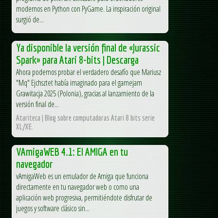
modernos en Python con PyGame. La inspiración original
surgió de...
Ya disponible la versión final de «Jurassic
Spark» para Atari 8-bits | Descarga
Ahora podemos probar el verdadero desafío que Mariusz
"Mq" Ejchsztet había imaginado para el gamejam
Grawitacja 2025 (Polonia), gracias al lanzamiento de la
versión final de...
Atariteca | Blog sobre computadoras Atari 8 bits serie
XL/XE.
VAmigaWEB 4.1: El AMIGA en tu
navegador
vAmigaWeb es un emulador de Amiga que funciona
directamente en tu navegador web o como una
aplicación web progresiva, permitiéndote disfrutar de
juegos y software clásico sin...