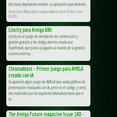
bits hacia dispositivos móviles. La aplicación para Android...
Atariteca | Blog sobre computadoras Atari 8 bits serie
XL/XE.
Lincity para Amiga 68k
Lincity es un juego de simulación de construcción y
gestión gratuito y de código abierto creado por
Paulthetall, que pone al jugador al mando de la gestión
socioeconómica...
Chromablast – Primer juego para AMIGA
creado con IA
Ya apareció algún juego de AMIGA que usaba gráficos de
presentación realizados con IA, pero no el código, y otros
dos realizados por los españoles Mainakeprojext que si
lo...
The Amiga Future magazine Issue 180 –