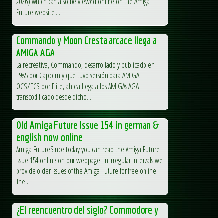
2026) which can also be viewed online on the Amiga
Future website....
Commando y Moon Cresta arcade llega a
AMIGA AGA
La recreativa, Commando, desarrollado y publicado en
1985 por Capcom y que tuvo versión para AMIGA
OCS/ECS por Elite, ahora llega a los AMIGAs AGA
transcodificado desde dicho...
Old Amiga Future Issue 154 in german &
english now online
Amiga FutureSince today you can read the Amiga Future
issue 154 online on our webpage. In irregular intervals we
provide older issues of the Amiga Future for free online.
The...
¿El reencuentro del siglo? Commodore y