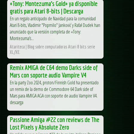
«Tony: Montezuma’s Gold» ya disponible
gratis para Atari 8-bits | Descarga
En un regalo anticipado de Navidad para la comunidad
Atari 8-bits, Vladimir "Popmilo" Janković y Rafał Dudek han
anunciado que la versión completa de «Tony:
Montezuma’s...
Atariteca | Blog sobre computadoras Atari 8 bits serie
XL/XE.
Remix AMIGA de C64 demo Darks side of
Mars con soporte audio Vampire V4
En la party Zoo 2024, proton/Finnish Gold ha presentado
un remix de la demo de Commodore 64 Dark side of
Mars para AMIGA AGA con soporte de audio Vampire V4.
descarga
Passione Amiga #22 con reviews de The
Lost Pixels y Absolute Zero