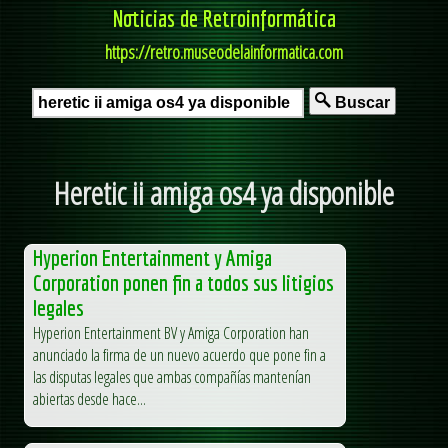
Noticias de Retroinformática
https://retro.museodelainformatica.com
Buscar
Heretic ii amiga os4 ya disponible
Hyperion Entertainment y Amiga
Corporation ponen fin a todos sus litigios
legales
Hyperion Entertainment BV y Amiga Corporation han
anunciado la firma de un nuevo acuerdo que pone fin a
las disputas legales que ambas compañías mantenían
abiertas desde hace...