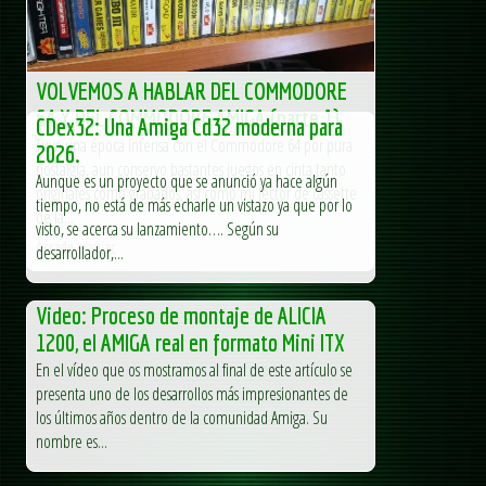
VOLVEMOS A HABLAR DEL COMMODORE
64 Y DEL COMMODORE AMIGA (parte 1)
CDex32: Una Amiga Cd32 moderna para
Tuve una época intensa con el Commodore 64 por pura
2026.
nostalgia, aun conservo bastantes juegos en cinta tanto
Aunque es un proyecto que se anunció ya hace algún
originales como grabados, así como mi lector de cassette
tiempo, no está de más echarle un vistazo ya que por lo
de la...
visto, se acerca su lanzamiento…. Según su
Arcade maniac
desarrollador,...
Video: Proceso de montaje de ALICIA
1200, el AMIGA real en formato Mini ITX
En el vídeo que os mostramos al final de este artículo se
presenta uno de los desarrollos más impresionantes de
los últimos años dentro de la comunidad Amiga. Su
nombre es...