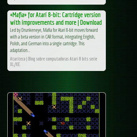
«Mafia» for Atari 8-bit: Cartridge version
with improvements and more | Download
Led by Drunkeneye, Mafia for Atari 8-bit moves forward
with a beta version in CAR format, integrating English,
Polish, and German into a single cartridge. This
adaptation...
Atariteca | Blog sobre computadoras Atari 8 bits serie
XL/XE.