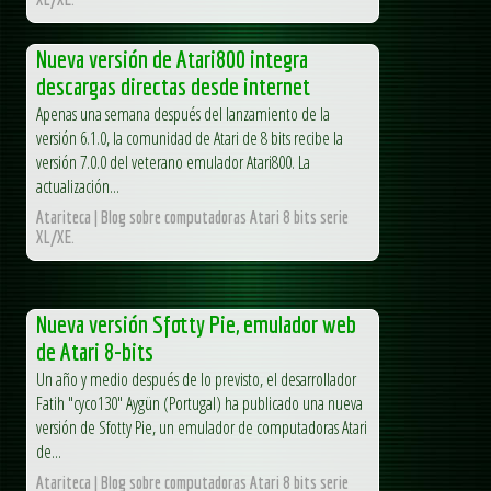
Nueva versión de Atari800 integra
descargas directas desde internet
Apenas una semana después del lanzamiento de la
versión 6.1.0, la comunidad de Atari de 8 bits recibe la
versión 7.0.0 del veterano emulador Atari800. La
actualización...
Atariteca | Blog sobre computadoras Atari 8 bits serie
XL/XE.
Nueva versión Sfotty Pie, emulador web
de Atari 8-bits
Un año y medio después de lo previsto, el desarrollador
Fatih "cyco130" Aygün (Portugal) ha publicado una nueva
versión de Sfotty Pie, un emulador de computadoras Atari
de...
Atariteca | Blog sobre computadoras Atari 8 bits serie