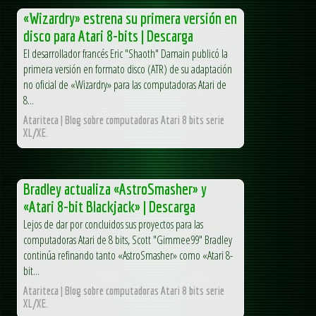
«Wizardry» estrena su primera versión en
disco para Atari 8-bits | Descarga
El desarrollador francés Eric "Shaoth" Damain publicó la
primera versión en formato disco (ATR) de su adaptación
no oficial de «Wizardry» para las computadoras Atari de
8...
Atariteca | Blog sobre computadoras Atari 8 bits serie
XL/XE.
Bradley actualiza «AstroSmasher» y
«Atari 8-bit Blackjack» | Descarga
Lejos de dar por concluidos sus proyectos para las
computadoras Atari de 8 bits, Scott "Gimmee99" Bradley
continúa refinando tanto «AstroSmasher» como «Atari 8-
bit...
Atariteca | Blog sobre computadoras Atari 8 bits serie
XL/XE.