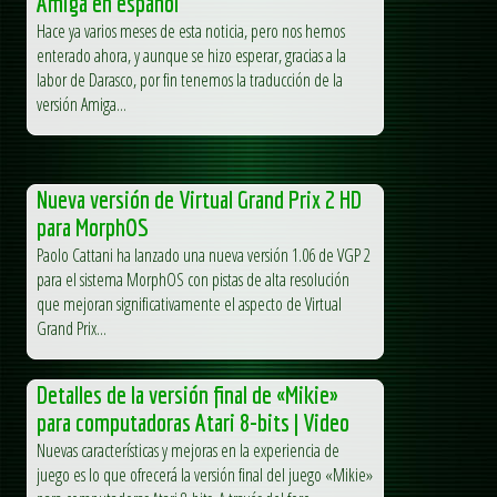
Amiga en español
Hace ya varios meses de esta noticia, pero nos hemos
enterado ahora, y aunque se hizo esperar, gracias a la
labor de Darasco, por fin tenemos la traducción de la
versión Amiga...
Nueva versión de Virtual Grand Prix 2 HD
para MorphOS
Paolo Cattani ha lanzado una nueva versión 1.06 de VGP 2
para el sistema MorphOS con pistas de alta resolución
que mejoran significativamente el aspecto de Virtual
Grand Prix...
Detalles de la versión final de «Mikie»
para computadoras Atari 8-bits | Video
Nuevas características y mejoras en la experiencia de
juego es lo que ofrecerá la versión final del juego «Mikie»