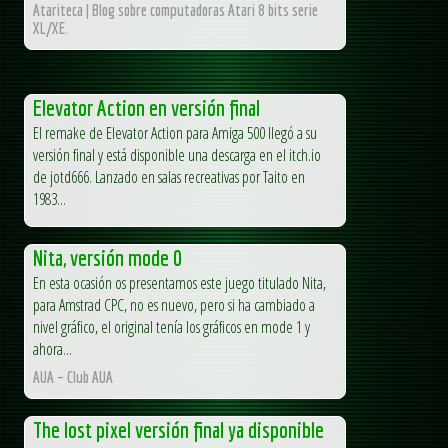
Atariteca | Blog sobre computadoras Atari 8 bits serie
XL/XE.
Elevator Action en versión final
El remake de Elevator Action para Amiga 500 llegó a su
versión final y está disponible una descarga en el itch.io
de jotd666. Lanzado en salas recreativas por Taito en
1983...
Nita, versión mode 0
En esta ocasión os presentamos este juego titulado Nita,
para Amstrad CPC, no es nuevo, pero si ha cambiado a
nivel gráfico, el original tenía los gráficos en mode 1 y
ahora...
AUA – Club AUA
The lost pixel versión final ya disponible