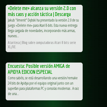
«Delete me» alcanza su versión 2.0 con
más caos y acción táctica | Descarga
Jakub "ilmenit" Dębski ha presentado la versión 2.0 de su
juego «Delete me» para Atari 8-bits. Esta nueva entrega
llega cargada de novedades, incorporando más armas,
nuevos...
Atariteca | Blog sobre computadoras Atari 8 bits serie
XL/XE.
Encuesta: Posible versión AMIGA de
APIDYA EDICION ESPECIAL
Como sabéis, se está desarrollando una versión/remake
24 bits de Apidya por el equipo original junto con un
superfan para plataformas PC y consolas modernas . A raiz
de una...