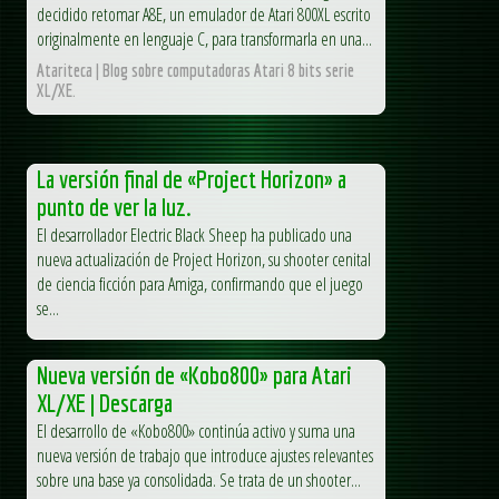
decidido retomar A8E, un emulador de Atari 800XL escrito
originalmente en lenguaje C, para transformarla en una...
Atariteca | Blog sobre computadoras Atari 8 bits serie
XL/XE.
La versión final de «Project Horizon» a
punto de ver la luz.
El desarrollador Electric Black Sheep ha publicado una
nueva actualización de Project Horizon, su shooter cenital
de ciencia ficción para Amiga, confirmando que el juego
se...
Nueva versión de «Kobo800» para Atari
XL/XE | Descarga
El desarrollo de «Kobo800» continúa activo y suma una
nueva versión de trabajo que introduce ajustes relevantes
sobre una base ya consolidada. Se trata de un shooter...