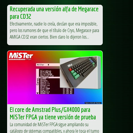
Recuperada una versión alfa de Megarace
para CD32
Efectivamente, nadie lo creía, decían que era imposible,
pero los rumores de que el título de Cryo, Megarace para
AMIGA CD32 eran ciertos. Bien claro lo dijeron los...
El core de Amstrad Plus/GX4000 para
MiSTer FPGA ya tiene versión de prueba
La comunidad de MiSTer FPGA sigue ampliando su
catálogo de sistemas compatibles, y ahora le toca el turno