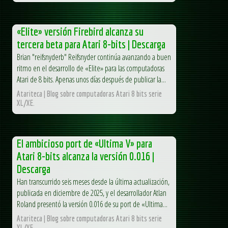
«Elite» versión Firebird alcanza su
tercera beta para Atari 8-bits | Descarga
Brian "reifsnyderb" Reifsnyder continúa avanzando a buen
ritmo en el desarrollo de «Elite» para las computadoras
Atari de 8 bits. Apenas unos días después de publicar la...
Atariteca | Blog sobre computadoras Atari 8 bits serie
XL/XE.
El ambicioso port de «Ultima V» para
Atari 8-bits alcanza la versión 0.016 |
Descarga
Han transcurrido seis meses desde la última actualización,
publicada en diciembre de 2025, y el desarrollador Atlan
Roland presentó la versión 0.016 de su port de «Ultima...
Atariteca | Blog sobre computadoras Atari 8 bits serie
XL/XE.