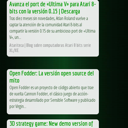
Avanza el port de «Ultima V» para Atari 8-
bits con la versión 0.15 | Descarga
Tras diez meses sin novedades, Atlan Roland vuelve a
captar la atención de la comunidad Atari 8-bits al
compartir la versión 0.15 de su ambicioso port de «Ultima
V», un...
Atariteca | Blog sobre computadoras Atari 8 bits serie
XL/XE.
Open Fodder: La versión open source del
mito
Open Fodder es un proyecto de código abierto que trae
de vuelta Cannon Fodder, el clásico juego de acción-
estrategia desarrollado por Sensible Software y publicado
por Virgin...
3D strategy game: New demo version of