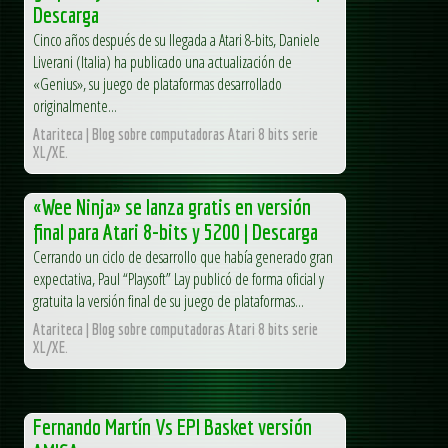
Descarga
Cinco años después de su llegada a Atari 8-bits, Daniele
Liverani (Italia) ha publicado una actualización de
«Genius», su juego de plataformas desarrollado
originalmente...
Atariteca | Blog sobre computadoras Atari 8 bits serie
XL/XE.
«Wee Ninja» se lanza gratis en versión
final para Atari 8-bits y 5200 | Descarga
Cerrando un ciclo de desarrollo que había generado gran
expectativa, Paul “Playsoft” Lay publicó de forma oficial y
gratuita la versión final de su juego de plataformas...
Atariteca | Blog sobre computadoras Atari 8 bits serie
XL/XE.
Fernando Martín Vs EPI Basket versión