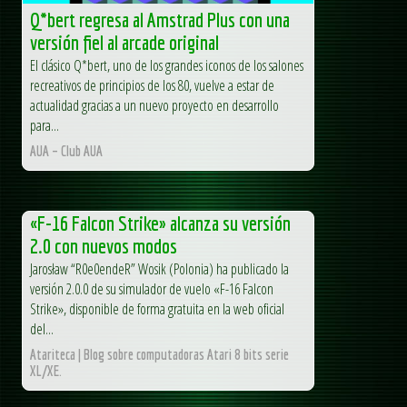
Q*bert regresa al Amstrad Plus con una
versión fiel al arcade original
El clásico Q*bert, uno de los grandes iconos de los salones
recreativos de principios de los 80, vuelve a estar de
actualidad gracias a un nuevo proyecto en desarrollo
para...
AUA – Club AUA
«F-16 Falcon Strike» alcanza su versión
2.0 con nuevos modos
Jarosław “R0e0endeR” Wosik (Polonia) ha publicado la
versión 2.0.0 de su simulador de vuelo «F-16 Falcon
Strike», disponible de forma gratuita en la web oficial
del...
Atariteca | Blog sobre computadoras Atari 8 bits serie
XL/XE.