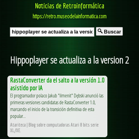
Noticias de Retroinformática
https://retro.museodelainformatica.com
Buscar
Hippoplayer se actualiza a la version 2
RastaConverter da el salto a la versión 1.0
asistido por IA
El programador polaco Jakub "ilmenit" Dębski anunció las
primeras versiones candidatas de RastaConverter 1.0,
marcando el inicio de la transición definitiva de esta
popular...
Atariteca | Blog sobre computadoras Atari 8 bits serie
XL/XE.