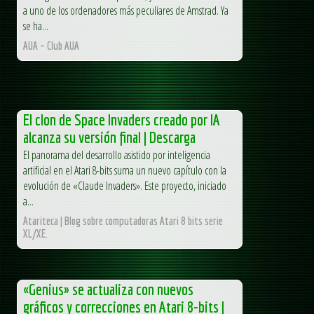
a uno de los ordenadores más peculiares de Amstrad. Ya
se ha...
AUA – Club AUA
El clon de Space Invaders creado por IA
alcanza su versión final | Descarga
El panorama del desarrollo asistido por inteligencia
artificial en el Atari 8-bits suma un nuevo capítulo con la
evolución de «Claude Invaders». Este proyecto, iniciado
a...
Atariteca | Blog sobre computadoras Atari 8 bits serie
XL/XE.
«Genius» se actualiza con nuevos
gráficos y correcciones en Atari 8-bits |