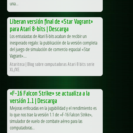
una...
Liberan versión final de «Star Vagrant»
para Atari 8-bits | Descarga
Los entusiastas de Atari 8-bits acaban de recibir un
inesperado regalo: la publicación de la versión completa
del juego de simulación de comercio espacial «Star
Vagrant»....
Atariteca | Blog sobre computadoras Atari 8 bits serie
XL/XE.
«F-16 Falcon Strike» se actualiza a la
versión 1.1 | Descarga
Mejoras enfocadas en la jugabilidad y el rendimiento es
lo que nos trae la versión 1.1 de «F-16 Falcon Strike»,
simulador de vuelo de combate aéreo para las
computadoras...