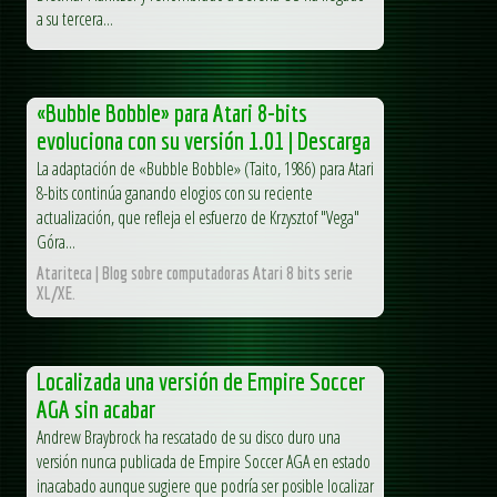
a su tercera...
«Bubble Bobble» para Atari 8-bits
evoluciona con su versión 1.01 | Descarga
La adaptación de «Bubble Bobble» (Taito, 1986) para Atari
8-bits continúa ganando elogios con su reciente
actualización, que refleja el esfuerzo de Krzysztof "Vega"
Góra...
Atariteca | Blog sobre computadoras Atari 8 bits serie
XL/XE.
Localizada una versión de Empire Soccer
AGA sin acabar
Andrew Braybrock ha rescatado de su disco duro una
versión nunca publicada de Empire Soccer AGA en estado
inacabado aunque sugiere que podría ser posible localizar