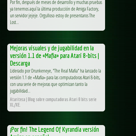
Por fin, después de meses de desarrollo y muchas pruebas
ya tenemos aquí la última producción de Amiga Factory,
un servidor jejeje. Orgulloso estoy de presentaros The
Lost...
Mejoras visuales y de jugabilidad en la
versión 1.1 de «Mafia» para Atari 8-bits |
Descarga
Liderado por Drunkeneye, "The Real Mafia" ha lanzado la
versión 1.1 de «Mafia» para las computadoras Atari 8-bits,
con una serie de mejoras que optimizan tanto la
jugabilidad...
Atariteca | Blog sobre computadoras Atari 8 bits serie
XL/XE.
¡Por fin! The Legend Of Kyrandia versión