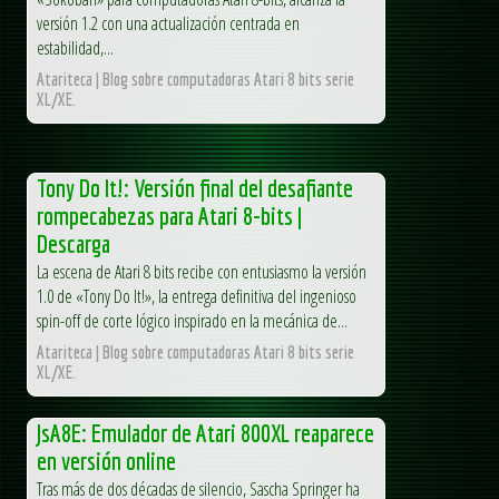
versión 1.2 con una actualización centrada en
estabilidad,...
Atariteca | Blog sobre computadoras Atari 8 bits serie
XL/XE.
Tony Do It!: Versión final del desafiante
rompecabezas para Atari 8-bits |
Descarga
La escena de Atari 8 bits recibe con entusiasmo la versión
1.0 de «Tony Do It!», la entrega definitiva del ingenioso
spin-off de corte lógico inspirado en la mecánica de...
Atariteca | Blog sobre computadoras Atari 8 bits serie
XL/XE.
JsA8E: Emulador de Atari 800XL reaparece
en versión online
Tras más de dos décadas de silencio, Sascha Springer ha