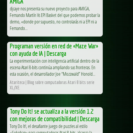
AMIGA
djcaye nos presenta su nuevo proyecto para AMIGA,
Fernando Martín Vs EPI Basket del que podemos probar la
demo, «donde por supuesto, no controlarás ni a EPI ni a
Fernando...
Programan versión en red de «Maze War»
con ayuda de IA | Descarga
La experimentación con inteligencia artificial dentro de la
escena Atari 8-bits continúa ampliando sus fronteras. En
esta ocasión, el desarrollador Joe “Mozzwald” Honold...
Atariteca | Blog sobre computadoras Atari 8 bits serie
XL/XE.
Tony Do It! se actualiza a la versión 1.2
con mejoras de compatibilidad | Descarga
Tony Do It!, el desafiante juego de puzzles al estilo
«Sokoban» para computadoras Atari 8-bits, alcanza la