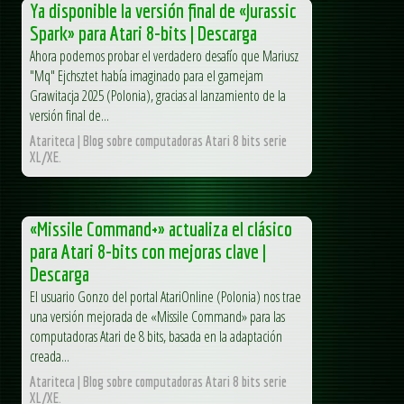
Ya disponible la versión final de «Jurassic
Spark» para Atari 8-bits | Descarga
Ahora podemos probar el verdadero desafío que Mariusz
"Mq" Ejchsztet había imaginado para el gamejam
Grawitacja 2025 (Polonia), gracias al lanzamiento de la
versión final de...
Atariteca | Blog sobre computadoras Atari 8 bits serie
XL/XE.
«Missile Command+» actualiza el clásico
para Atari 8-bits con mejoras clave |
Descarga
El usuario Gonzo del portal AtariOnline (Polonia) nos trae
una versión mejorada de «Missile Command» para las
computadoras Atari de 8 bits, basada en la adaptación
creada...
Atariteca | Blog sobre computadoras Atari 8 bits serie
XL/XE.