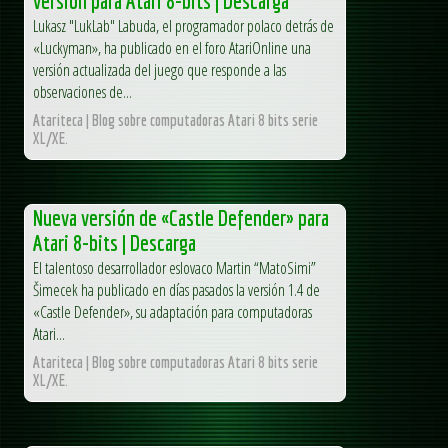
versión para Atari 8-bits | Descarga
Lukasz "LukLab" Labuda, el programador polaco detrás de
«Luckyman», ha publicado en el foro AtariOnline una
versión actualizada del juego que responde a las
observaciones de...
Atariteca | Blog sobre computadoras Atari 8 bits serie
XL/XE.
Nueva versión de «Castle Defender» para
Atari 8-bits | Descarga
El talentoso desarrollador eslovaco Martin “MatoSimi”
Šimecek ha publicado en días pasados la versión 1.4 de
«Castle Defender», su adaptación para computadoras
Atari...
Atariteca | Blog sobre computadoras Atari 8 bits serie
XL/XE.