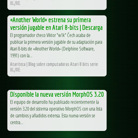
XL/XE.
«Another World» estrena su primera
versión jugable en Atari 8-bits | Descarga
El programador checo Viktor "w1k" Čech acaba de
publicar la primera versión jugable de su adaptación para
Atari 8-bits de «Another World» (Delphine Software,
1991) con la...
Atariteca | Blog sobre computadoras Atari 8 bits serie
XL/XE.
Disponible la nueva versión MorphOS 3.20
El equipo de desarrollo ha publicado recientemente la
versión 3.20 del sistema operativo MorphOS con una lista
de cambios y añadidos extensa. Esta nueva versión se
centra...