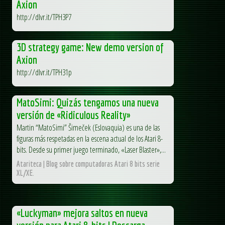
Axion
http://dlvr.it/TPH3P7
3D strategy game: New demo version of
Axion
http://dlvr.it/TPH31p
MatoSimi: Quizás tengamos una nueva
versión de «Ridiculous Reality»
Martin “MatoSimi” Šimeček (Eslovaquia) es una de las
figuras más respetadas en la escena actual de los Atari 8-
bits. Desde su primer juego terminado, «Laser Blaster»,...
Atariteca | Blog sobre computadoras Atari 8 bits serie
XL/XE.
«Luckyman» mejora saltos en nueva