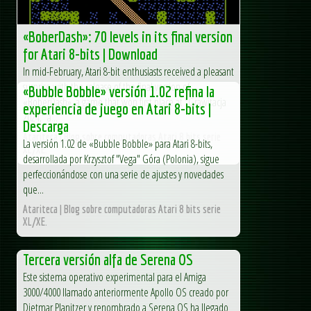
«BoberDash»: 70 levels in its final version
for Atari 8-bits | Download
In mid-February, Atari 8-bit enthusiasts received a pleasant
surprise with the release of the final version of
«Bubble Bobble» versión 1.02 refina la
«BoberDash», a game that won first place at "Grawitacja
experiencia de juego en Atari 8-bits |
2024," a...
Descarga
Atariteca | Blog sobre computadoras Atari 8 bits serie
La versión 1.02 de «Bubble Bobble» para Atari 8-bits,
XL/XE.
desarrollada por Krzysztof "Vega" Góra (Polonia), sigue
perfeccionándose con una serie de ajustes y novedades
que...
Atariteca | Blog sobre computadoras Atari 8 bits serie
XL/XE.
Tercera versión alfa de Serena OS
Este sistema operativo experimental para el Amiga
3000/4000 llamado anteriormente Apollo OS creado por
Dietmar Planitzer y renombrado a Serena OS ha llegado