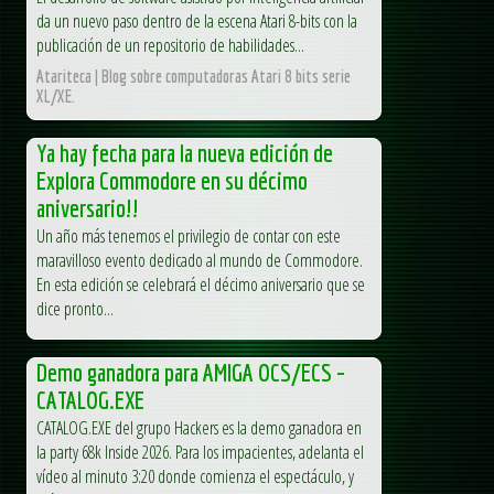
da un nuevo paso dentro de la escena Atari 8-bits con la
publicación de un repositorio de habilidades...
Atariteca | Blog sobre computadoras Atari 8 bits serie
XL/XE.
Ya hay fecha para la nueva edición de
Explora Commodore en su décimo
aniversario!!
Un año más tenemos el privilegio de contar con este
maravilloso evento dedicado al mundo de Commodore.
En esta edición se celebrará el décimo aniversario que se
dice pronto...
Demo ganadora para AMIGA OCS/ECS –
CATALOG.EXE
CATALOG.EXE del grupo Hackers es la demo ganadora en
la party 68k Inside 2026. Para los impacientes, adelanta el
vídeo al minuto 3:20 donde comienza el espectáculo, y