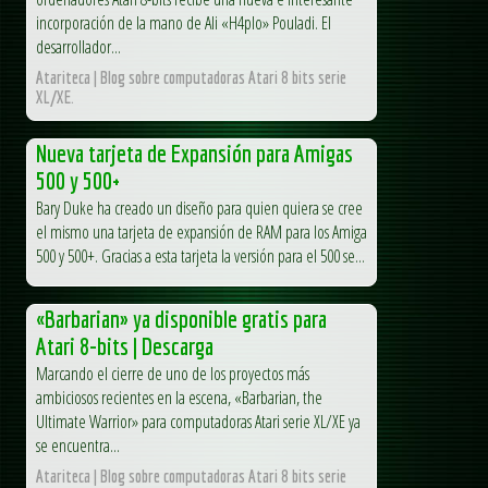
incorporación de la mano de Ali «H4plo» Pouladi. El
desarrollador...
Atariteca | Blog sobre computadoras Atari 8 bits serie
XL/XE.
Nueva tarjeta de Expansión para Amigas
500 y 500+
Bary Duke ha creado un diseño para quien quiera se cree
el mismo una tarjeta de expansión de RAM para los Amiga
500 y 500+. Gracias a esta tarjeta la versión para el 500 se...
«Barbarian» ya disponible gratis para
Atari 8-bits | Descarga
Marcando el cierre de uno de los proyectos más
ambiciosos recientes en la escena, «Barbarian, the
Ultimate Warrior» para computadoras Atari serie XL/XE ya
se encuentra...
Atariteca | Blog sobre computadoras Atari 8 bits serie