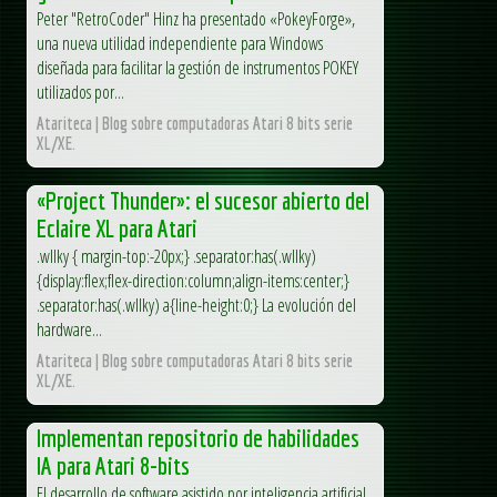
Peter "RetroCoder" Hinz ha presentado «PokeyForge»,
una nueva utilidad independiente para Windows
diseñada para facilitar la gestión de instrumentos POKEY
utilizados por...
Atariteca | Blog sobre computadoras Atari 8 bits serie
XL/XE.
«Project Thunder»: el sucesor abierto del
Eclaire XL para Atari
.wllky { margin-top:-20px;} .separator:has(.wllky)
{display:flex;flex-direction:column;align-items:center;}
.separator:has(.wllky) a{line-height:0;} La evolución del
hardware...
Atariteca | Blog sobre computadoras Atari 8 bits serie
XL/XE.
Implementan repositorio de habilidades
IA para Atari 8-bits
El desarrollo de software asistido por inteligencia artificial