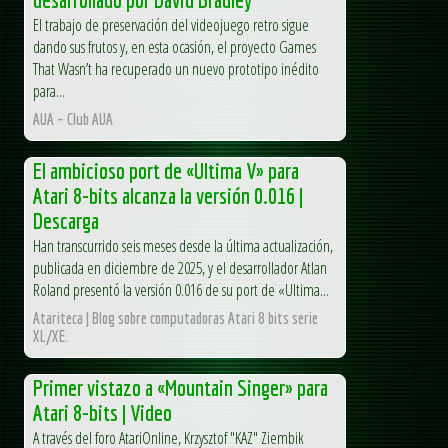
El trabajo de preservación del videojuego retro sigue
dando sus frutos y, en esta ocasión, el proyecto Games
That Wasn’t ha recuperado un nuevo prototipo inédito
para...
AUA – Club AUA
El ambicioso port de «Ultima V» para
Atari 8-bits alcanza la versión 0.016 |
Descarga
Han transcurrido seis meses desde la última actualización,
publicada en diciembre de 2025, y el desarrollador Atlan
Roland presentó la versión 0.016 de su port de «Ultima...
Atariteca | Blog sobre computadoras Atari 8 bits serie
XL/XE.
Primer vistazo a «Mountain Singer» para
Atari 8-bits | Video
A través del foro AtariOnline, Krzysztof "KAZ" Ziembik