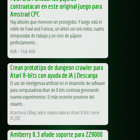
contraatacan en este original juego para
Amstrad CPC
Hay árboles que merecen ser protegidos. Y luego está el
roble de Fowl and Furious, un árbol con seis nidos, cuatro
temporadas de trabajo y un coro de pájaros
perfectamente...
AUA – Club AUA
Crean prototipo de dungeon crawler para
Atari 8-bits con ayuda de IA | Descarga
El uso de inteligencia artificial en el desarrollo de software
para computadoras Atari de 8 bits continúa generando
nuevos experimentos. El más reciente proviene del
usuario...
Atariteca | Blog sobre computadoras Atari 8 bits serie
XL/XE.
Amiberry 8.3 añade soporte para ZZ9000