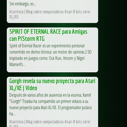
Sin embargo, es...
Atariteca | Blog sobre computadoras Atari 8 bits serie
XL/XE.
SPIRIT OF ETERNAL RACE para Amigas
con PiStorm RTG
Spirit of Eternal Racer es un experimento personal
convertido en demo técnica: un motor de carreras 2.5D
inspirado en juegos como Out Run, Vroom y Nigel
Mansell’s...
Gorgh revela su nuevo proyecto para Atari
XL/XE | Video
Después de varios años de ausencia en la escena, Kamil
"Gorgh" Trzaska ha compartido un primer vistazo a su
nuevo proyecto para Atari XL/XE. El programador polaco
ha...
Atariteca | Blog sobre computadoras Atari 8 bits serie
XL/XE.