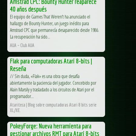
Amstrad CPC: Bounty Hunter reaparece
40 años después
El equipo de Games That Weren’t ha anunciado el
hallazgo de Bounty Hunter, un juego inédito para
Amstrad CPC que permanecía desaparecido desde 1986.
La recuperación ha sido...
AUA – Club AUA
Flak para computadoras Atari 8-bits |
Reseña
// Sin duda, «Flak» es una obra que desafía
abiertamente la paciencia del jugador. Concebido por
Alain Marsily y trasladado a los circuitos de Atari por el
programador...
Atariteca | Blog sobre computadoras Atari 8 bits serie
XL/XE.
PokeyForge: Nueva herramienta para
gestionar archivos RMT para Atari 8-bits