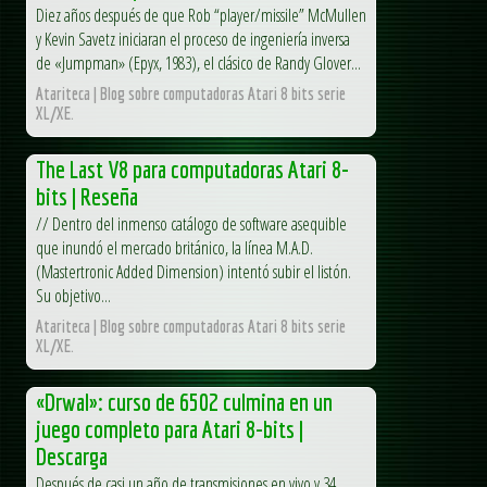
Diez años después de que Rob “player/missile” McMullen
y Kevin Savetz iniciaran el proceso de ingeniería inversa
de «Jumpman» (Epyx, 1983), el clásico de Randy Glover...
Atariteca | Blog sobre computadoras Atari 8 bits serie
XL/XE.
The Last V8 para computadoras Atari 8-
bits | Reseña
// Dentro del inmenso catálogo de software asequible
que inundó el mercado británico, la línea M.A.D.
(Mastertronic Added Dimension) intentó subir el listón.
Su objetivo...
Atariteca | Blog sobre computadoras Atari 8 bits serie
XL/XE.
«Drwal»: curso de 6502 culmina en un
juego completo para Atari 8-bits |
Descarga
Después de casi un año de transmisiones en vivo y 34