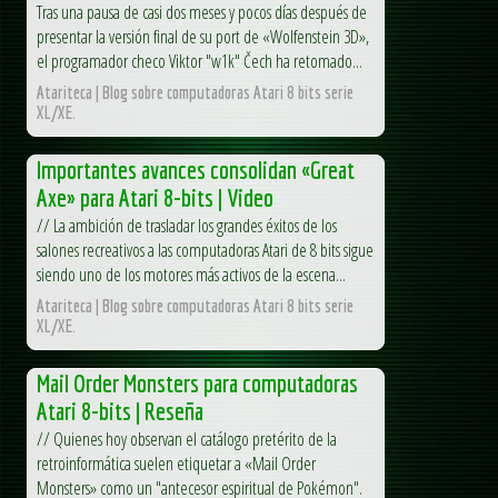
Tras una pausa de casi dos meses y pocos días después de
presentar la versión final de su port de «Wolfenstein 3D»,
el programador checo Viktor "w1k" Čech ha retomado...
Atariteca | Blog sobre computadoras Atari 8 bits serie
XL/XE.
Importantes avances consolidan «Great
Axe» para Atari 8-bits | Video
// La ambición de trasladar los grandes éxitos de los
salones recreativos a las computadoras Atari de 8 bits sigue
siendo uno de los motores más activos de la escena...
Atariteca | Blog sobre computadoras Atari 8 bits serie
XL/XE.
Mail Order Monsters para computadoras
Atari 8-bits | Reseña
// Quienes hoy observan el catálogo pretérito de la
retroinformática suelen etiquetar a «Mail Order
Monsters» como un "antecesor espiritual de Pokémon".