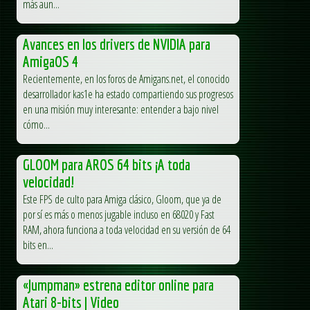
más aun...
Avances en los drivers de NVIDIA para
AmigaOS 4
Recientemente, en los foros de Amigans.net, el conocido
desarrollador kas1e ha estado compartiendo sus progresos
en una misión muy interesante: entender a bajo nivel
cómo...
GLOOM para AROS 64 bits ¡A toda
velocidad!
Este FPS de culto para Amiga clásico, Gloom, que ya de
por sí es más o menos jugable incluso en 68020 y Fast
RAM, ahora funciona a toda velocidad en su versión de 64
bits en...
«Jumpman» estrena editor online para
Atari 8-bits | Video