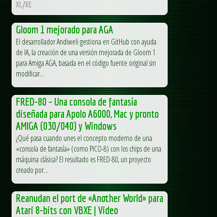
XL/XE.
Gloom 1 mejorado para AGA
El desarrollador Andiweli gestiona en GitHub con ayuda
de IA, la creación de una versión mejorada de Gloom 1
para Amiga AGA, basada en el código fuente original sin
modificar...
FRED-80 – Una consola de fantasía
diseñada para Apolo A6000, Mac y pronto
AMIGA (030/040) y Windows
¿Qué pasa cuando unes el concepto moderno de una
«consola de fantasía» (como PICO-8) con los chips de una
máquina clásica? El resultado es FRED-80, un proyecto
creado por...
Reanudan el port de «Another World» para
Atari 8-bits con VBXE | Video