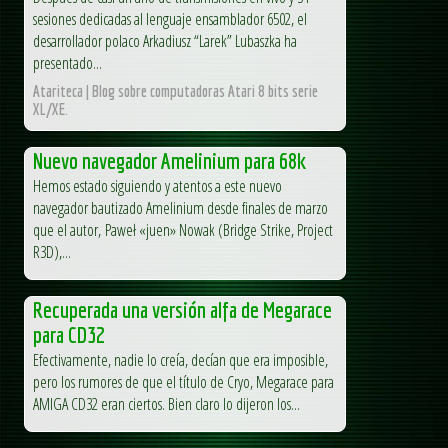
sesiones dedicadas al lenguaje ensamblador 6502, el
desarrollador polaco Arkadiusz “Larek” Lubaszka ha
presentado...
Atariteca | Blog sobre computadoras Atari 8 bits serie
XL/XE.
Nuevo navegador Amelinium para 68k
Hemos estado siguiendo y atentos a este nuevo
navegador bautizado Amelinium desde finales de marzo
que el autor, Paweł «juen» Nowak (Bridge Strike, Project
R3D),...
Recuperada una versión alfa de Megarace
para CD32
Efectivamente, nadie lo creía, decían que era imposible,
pero los rumores de que el título de Cryo, Megarace para
AMIGA CD32 eran ciertos. Bien claro lo dijeron los...