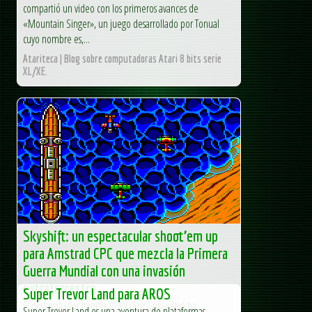
compartió un video con los primeros avances de
«Mountain Singer», un juego desarrollado por Tonual
cuyo nombre es,...
Atariteca | Blog sobre computadoras Atari 8 bits serie
XL/XE.
Skyshift: un espectacular shoot’em up
para Amstrad CPC que mezcla la Primera
Guerra Mundial con una invasión
extraterrestre
Super Trevor Land para AROS
El desarrollador francés TITAN (Eric Cubizolle) ha
Super Trevor Land es una aventura de plataformas