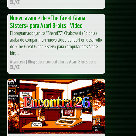
XL/XE.
Nuevo avance de «The Great Giana
Sisters» para Atari 8-bits | Video
El programador Janusz “Shanti77” Chabowski (Polonia)
acaba de compartir un nuevo video del port en desarrollo
de «The Great Giana Sisters» para computadoras Atari 8-
bits,...
Atariteca | Blog sobre computadoras Atari 8 bits serie
XL/XE.