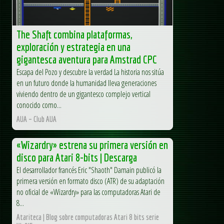
The Shaft combina plataformas,
exploración y estrategia en una
gigantesca aventura para Amstrad CPC
Escapa del Pozo y descubre la verdad La historia nos sitúa
en un futuro donde la humanidad lleva generaciones
viviendo dentro de un gigantesco complejo vertical
conocido como...
AUA – Club AUA
«Wizardry» estrena su primera versión en
disco para Atari 8-bits | Descarga
El desarrollador francés Eric "Shaoth" Damain publicó la
primera versión en formato disco (ATR) de su adaptación
no oficial de «Wizardry» para las computadoras Atari de
8...
Atariteca | Blog sobre computadoras Atari 8 bits serie