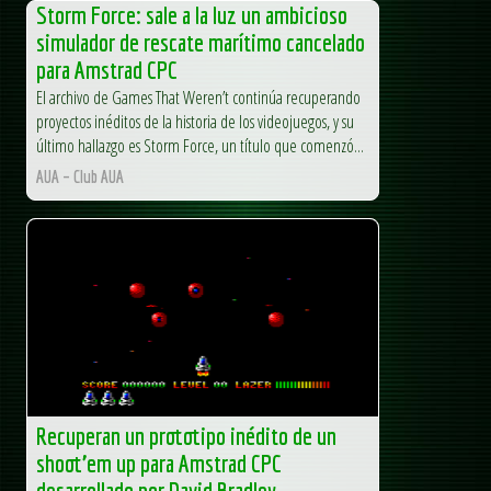
Storm Force: sale a la luz un ambicioso
simulador de rescate marítimo cancelado
para Amstrad CPC
El archivo de Games That Weren’t continúa recuperando
proyectos inéditos de la historia de los videojuegos, y su
último hallazgo es Storm Force, un título que comenzó...
AUA – Club AUA
Recuperan un prototipo inédito de un
shoot’em up para Amstrad CPC
desarrollado por David Bradley