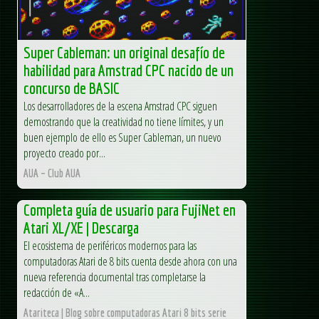
Super Cableman: un original desafío de
habilidad para Amstrad CPC nacido de un
concurso de BASIC
Los desarrolladores de la escena Amstrad CPC siguen
demostrando que la creatividad no tiene límites, y un
buen ejemplo de ello es Super Cableman, un nuevo
proyecto creado por...
AUA – Club AUA
Completa guía de usuario para FujiNet en
Atari XL/XE | Descarga
El ecosistema de periféricos modernos para las
computadoras Atari de 8 bits cuenta desde ahora con una
nueva referencia documental tras completarse la
redacción de «A...
Atariteca | Blog sobre computadoras Atari 8 bits serie