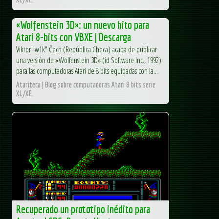
«Wolfenstein 3D»: un nuevo hito para
Atari 8-bits con VBXE | Descarga
Viktor "w1k" Čech (República Checa) acaba de publicar
una versión de «Wolfenstein 3D» (id Software Inc., 1992)
para las computadoras Atari de 8 bits equipadas con la...
Atariteca | Blog sobre computadoras Atari 8 bits serie
XL/XE.
Recuperado un prototipo inédito para