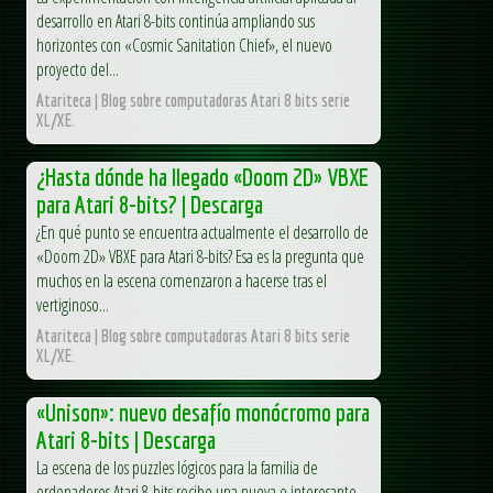
desarrollo en Atari 8-bits continúa ampliando sus
horizontes con «Cosmic Sanitation Chief», el nuevo
proyecto del...
Atariteca | Blog sobre computadoras Atari 8 bits serie
XL/XE.
¿Hasta dónde ha llegado «Doom 2D» VBXE
para Atari 8-bits? | Descarga
¿En qué punto se encuentra actualmente el desarrollo de
«Doom 2D» VBXE para Atari 8-bits? Esa es la pregunta que
muchos en la escena comenzaron a hacerse tras el
vertiginoso...
Atariteca | Blog sobre computadoras Atari 8 bits serie
XL/XE.
«Unison»: nuevo desafío monócromo para
Atari 8-bits | Descarga
La escena de los puzzles lógicos para la familia de
ordenadores Atari 8-bits recibe una nueva e interesante