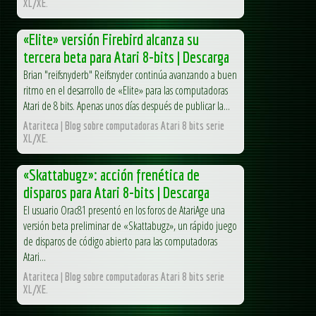
XL/XE.
«Elite» versión Firebird alcanza su
tercera beta para Atari 8-bits | Descarga
Brian "reifsnyderb" Reifsnyder continúa avanzando a buen
ritmo en el desarrollo de «Elite» para las computadoras
Atari de 8 bits. Apenas unos días después de publicar la...
Atariteca | Blog sobre computadoras Atari 8 bits serie
XL/XE.
«Skattabugz»: acción frenética de
disparos para Atari 8-bits | Descarga
El usuario Orac81 presentó en los foros de AtariAge una
versión beta preliminar de «Skattabugz», un rápido juego
de disparos de código abierto para las computadoras
Atari...
Atariteca | Blog sobre computadoras Atari 8 bits serie
XL/XE.