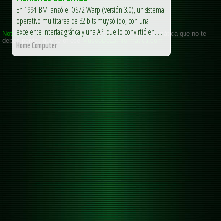
En 1994 IBM lanzó el OS/2 Warp (versión 3.0), un sistema
operativo multitarea de 32 bits muy sólido, con una
excelente interfaz gráfica y una API que lo convirtió en......
Home Computer