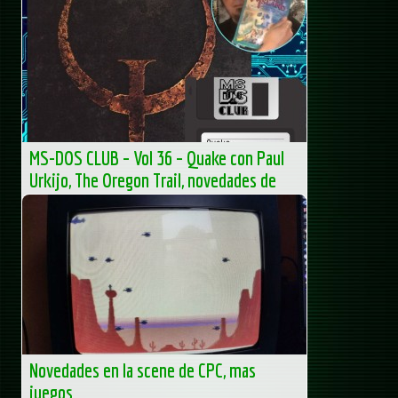
MS-DOS CLUB – Vol 59 – El IBM PS1, novedades de
ExoDOS y divagaciones sobre ID Software El listado del
disquete VOL 59 es: Presentación: 00:02:51 Autoexec.bat:...
MS-DOS Club - Club de Informática clásica - Obsoletos
pero orgullosos
MS-DOS CLUB – Vol 36 – Quake con Paul
Urkijo, The Oregon Trail, novedades de
ExoDOS y EMBM.
MS-DOS CLUB – Vol 36 – Quake con Paul Urkijo, The
Oregon Trail, novedades de... La entrada MS-DOS CLUB –
Vol 36 – Quake con Paul Urkijo, The Oregon Trail,...
MS-DOS Club - Club de Informática clásica - Obsoletos
pero orgullosos
Novedades en la scene de CPC, mas
juegos