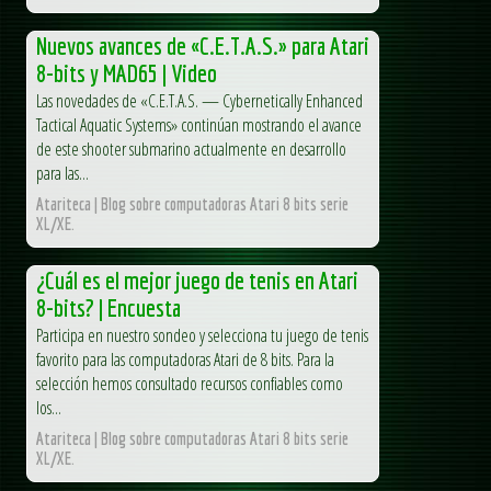
Nuevos avances de «C.E.T.A.S.» para Atari
8-bits y MAD65 | Video
Las novedades de «C.E.T.A.S. — Cybernetically Enhanced
Tactical Aquatic Systems» continúan mostrando el avance
de este shooter submarino actualmente en desarrollo
para las...
Atariteca | Blog sobre computadoras Atari 8 bits serie
XL/XE.
¿Cuál es el mejor juego de tenis en Atari
8-bits? | Encuesta
Participa en nuestro sondeo y selecciona tu juego de tenis
favorito para las computadoras Atari de 8 bits. Para la
selección hemos consultado recursos confiables como
los...
Atariteca | Blog sobre computadoras Atari 8 bits serie
XL/XE.