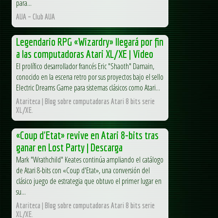
para...
AUA – Club AUA
Legendario RPG «Wizardry» llegará por fin
a las computadoras Atari XL/XE | Video
El prolífico desarrollador francés Eric "Shaoth" Damain,
conocido en la escena retro por sus proyectos bajo el sello
Electric Dreams Game para sistemas clásicos como Atari...
Atariteca | Blog sobre computadoras Atari 8 bits serie
XL/XE.
«Coup d'Etat» revive en Atari 8-bits tras
ganar en Lost Party | Descarga
Mark "Wrathchild" Keates continúa ampliando el catálogo
de Atari 8-bits con «Coup d'Etat», una conversión del
clásico juego de estrategia que obtuvo el primer lugar en
su...
Atariteca | Blog sobre computadoras Atari 8 bits serie
XL/XE.