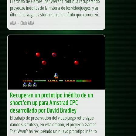
El archivo de Games That Weren’t continúa recuperando
proyectos inéditos de la historia de los videojuegos, y su
último hallazgo es Storm Force, un título que comenzó...
AUA – Club AUA
Recuperan un prototipo inédito de un
shoot’em up para Amstrad CPC
desarrollado por David Bradley
El trabajo de preservación del videojuego retro sigue
dando sus frutos y, en esta ocasión, el proyecto Games
That Wasn’t ha recuperado un nuevo prototipo inédito