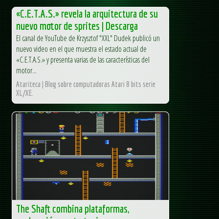
«C.E.T.A.S.» revela la arquitectura de su
nuevo motor de sprites | Descarga
El canal de YouTube de Krzysztof "XXL" Dudek publicó un
nuevo video en el que muestra el estado actual de
«C.E.T.A.S.» y presenta varias de las características del
motor...
Atariteca | Blog sobre computadoras Atari 8 bits serie
XL/XE.
The Shaft combina plataformas,