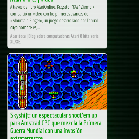
A través del foro AtariOnline, Krzysztof "KAZ" Ziembik
compartió un video con los primeros avances de
«Mountain Singer», un juego desarrollado por Tonual
cuyo nombre es,...
Atariteca | Blog sobre computadoras Atari 8 bits serie
XL/XE.
Skyshift: un espectacular shoot’em up
para Amstrad CPC que mezcla la Primera
Guerra Mundial con una invasión
extraterrestre