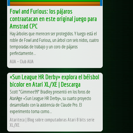
Fowl and Furious: los pájaros
contraatacan en este original juego para
Amstrad CPC
Hay árboles que merecen ser protegidos. Y luego está el
roble de Fowl and Furious, un árbol con seis nidos, cuatro
temporadas de trabajo y un coro de pájaros
perfectamente...
AUA – Club AUA
«Sun League HR Derby» explora el béisbol
bicolor en Atari XL/XE | Descarga
Scott "Gimmee99" Bradley presentó en los foros de
AtariAge «Sun League HR Derby», su cuarto proyecto
desarrollado con la asistencia de Claude Pro. El
experimento toma como...
Atariteca | Blog sobre computadoras Atari 8 bits serie
XL/XE.