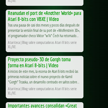
XL/XE.
Reanudan el port de «Another World» para
Atari 8-bits con VBXE | Video
Tras una pausa de casi dos meses y pocos días después de
presentar la versión final de su port de «Wolfenstein 3D»,
el programador checo Viktor "w1k" Čech ha retomado...
Atariteca | Blog sobre computadoras Atari 8 bits serie
XL/XE.
Proyecto pseudo-3D de Gorgh toma
forma en Atari 8-bits | Video
A inicios de este mes, la escena de Atari 8-bits recibió las
primeras noticias sobre el nuevo proyecto de Kamil
"Gorgh" Trzaska, un desarrollo centrado en saltos sobre...
Atariteca | Blog sobre computadoras Atari 8 bits serie
XL/XE.
Importantes avances consolidan «Great