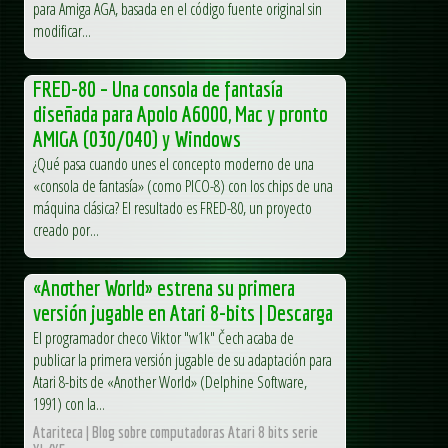
para Amiga AGA, basada en el código fuente original sin
modificar...
FRED-80 – Una consola de fantasía
diseñada para Apolo A6000, Mac y pronto
AMIGA (030/040) y Windows
¿Qué pasa cuando unes el concepto moderno de una
«consola de fantasía» (como PICO-8) con los chips de una
máquina clásica? El resultado es FRED-80, un proyecto
creado por...
«Another World» estrena su primera
versión jugable en Atari 8-bits | Descarga
El programador checo Viktor "w1k" Čech acaba de
publicar la primera versión jugable de su adaptación para
Atari 8-bits de «Another World» (Delphine Software,
1991) con la...
Atariteca | Blog sobre computadoras Atari 8 bits serie