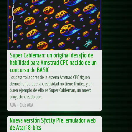
Super Cableman: un original desafío de
habilidad para Amstrad CPC nacido de un
concurso de BASIC
Los desarrolladores de la escena Amstrad CPC siguen
demostrando que la creatividad no tiene límites, y un
buen ejemplo de ello es Super Cableman, un nuevo
proyecto creado por...
AUA – Club AUA
Nueva versión Sfotty Pie, emulador web
de Atari 8-bits