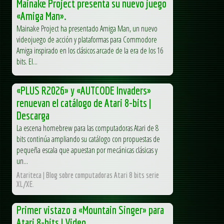
Mainake Project presenta su nuevo juego
«Amiga Man».
Mainake Project ha presentado Amiga Man, un nuevo
videojuego de acción y plataformas para Commodore
Amiga inspirado en los clásicos arcade de la era de los 16
bits. El...
«PLUS R2026» y «AUTCODE Invaders»
renuevan el catálogo de Atari 8-bits |
Descarga
La escena homebrew para las computadoras Atari de 8
bits continúa ampliando su catálogo con propuestas de
pequeña escala que apuestan por mecánicas clásicas y
un...
Atariteca | Blog sobre computadoras Atari 8 bits serie
XL/XE.
Primer vistazo a «Mountain Singer» para
Atari 8-bits | Video