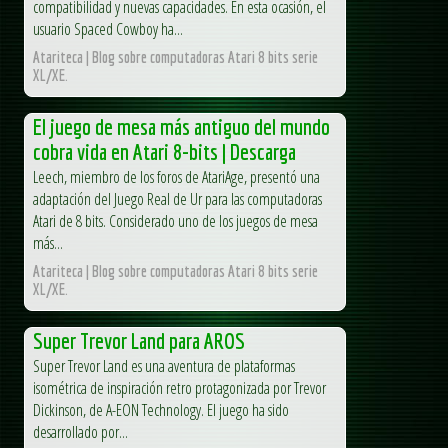
compatibilidad y nuevas capacidades. En esta ocasión, el
usuario Spaced Cowboy ha...
Atariteca | Blog sobre computadoras Atari 8 bits serie
XL/XE.
El juego de mesa más antiguo del mundo
cobra vida en Atari 8-bits | Descarga
Leech, miembro de los foros de AtariAge, presentó una
adaptación del Juego Real de Ur para las computadoras
Atari de 8 bits. Considerado uno de los juegos de mesa
más...
Atariteca | Blog sobre computadoras Atari 8 bits serie
XL/XE.
Super Trevor Land para AROS
Super Trevor Land es una aventura de plataformas
isométrica de inspiración retro protagonizada por Trevor
Dickinson, de A-EON Technology. El juego ha sido
desarrollado por...