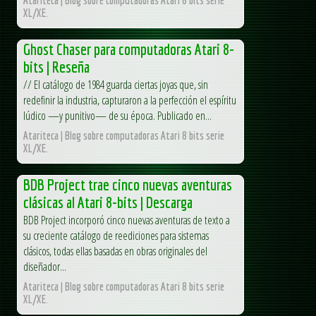
XL/XE.
Ghost Chaser para computadoras Atari 8-
bits | Reseña
// El catálogo de 1984 guarda ciertas joyas que, sin
redefinir la industria, capturaron a la perfección el espíritu
lúdico —y punitivo— de su época. Publicado en...
Atariteca | Blog sobre computadoras Atari 8 bits serie
XL/XE.
BDB Project trae cinco nuevas aventuras
clásicas al Atari 8-bits | Descarga
BDB Project incorporó cinco nuevas aventuras de texto a
su creciente catálogo de reediciones para sistemas
clásicos, todas ellas basadas en obras originales del
diseñador...
Atariteca | Blog sobre computadoras Atari 8 bits serie
XL/XE.