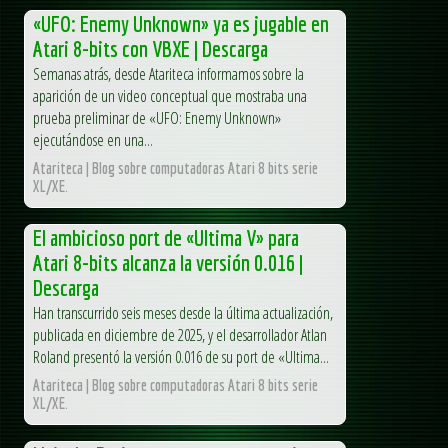
«UFO: Enemy Unknown» ya es jugable en
Atari 8-bits con VBXE | Descarga
Semanas atrás, desde Atariteca informamos sobre la
aparición de un video conceptual que mostraba una
prueba preliminar de «UFO: Enemy Unknown»
ejecutándose en una...
Atariteca | Blog sobre computadoras Atari 8 bits serie
XL/XE.
El ambicioso port de «Ultima V» para
Atari 8-bits alcanza la versión 0.016 |
Descarga
Han transcurrido seis meses desde la última actualización,
publicada en diciembre de 2025, y el desarrollador Atlan
Roland presentó la versión 0.016 de su port de «Ultima...
Atariteca | Blog sobre computadoras Atari 8 bits serie
XL/XE.