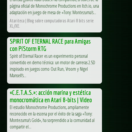
página oficial de Monochrome Productions en Itch.io, una
adaptación en juego de mesa de «Tony: Montezuma’s...
Atariteca | Blog sobre computadoras Atari 8 bits serie
XL/XE.
SPIRIT OF ETERNAL RACE para Amigas
con PiStorm RTG
Spirit of Eternal Racer es un experimento personal
convertido en demo técnica: un motor de carreras 2.5D
inspirado en juegos como Out Run, Vroom y Nigel
Mansell’s...
«C.E.T.A.S.»: acción marina y estética
monocromática en Atari 8-bits | Video
El estudio Monochrome Productions, ampliamente
reconocido en la escena por el éxito de la saga «Tony:
Montezuma’s Gold», ha sorprendido a la comunidad al
compartir el...