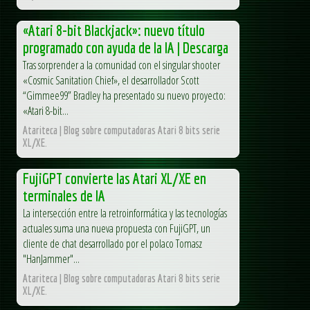
«Atari 8-bit Blackjack»: nuevo título
programado con ayuda de la IA | Descarga
Tras sorprender a la comunidad con el singular shooter
«Cosmic Sanitation Chief», el desarrollador Scott
“Gimmee99” Bradley ha presentado su nuevo proyecto:
«Atari 8-bit...
Atariteca | Blog sobre computadoras Atari 8 bits serie
XL/XE.
FujiGPT convierte las Atari XL/XE en
terminales de IA
La intersección entre la retroinformática y las tecnologías
actuales suma una nueva propuesta con FujiGPT, un
cliente de chat desarrollado por el polaco Tomasz
"HanJammer"...
Atariteca | Blog sobre computadoras Atari 8 bits serie
XL/XE.