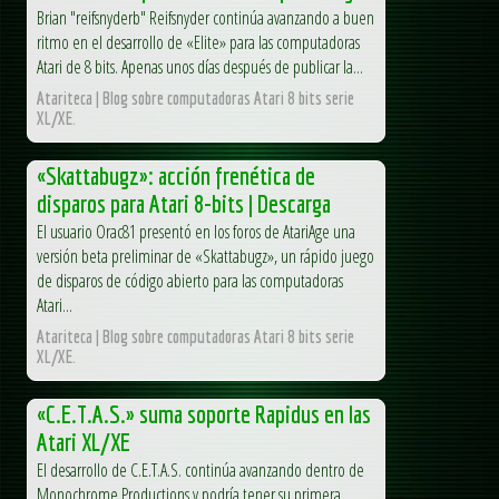
Brian "reifsnyderb" Reifsnyder continúa avanzando a buen
ritmo en el desarrollo de «Elite» para las computadoras
Atari de 8 bits. Apenas unos días después de publicar la...
Atariteca | Blog sobre computadoras Atari 8 bits serie
XL/XE.
«Skattabugz»: acción frenética de
disparos para Atari 8-bits | Descarga
El usuario Orac81 presentó en los foros de AtariAge una
versión beta preliminar de «Skattabugz», un rápido juego
de disparos de código abierto para las computadoras
Atari...
Atariteca | Blog sobre computadoras Atari 8 bits serie
XL/XE.
«C.E.T.A.S.» suma soporte Rapidus en las
Atari XL/XE
El desarrollo de C.E.T.A.S. continúa avanzando dentro de
Monochrome Productions y podría tener su primera