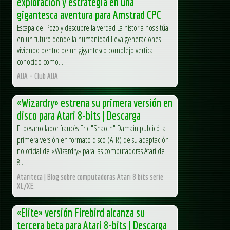
exploración y estrategia en una
gigantesca aventura para Amstrad CPC
Escapa del Pozo y descubre la verdad La historia nos sitúa
en un futuro donde la humanidad lleva generaciones
viviendo dentro de un gigantesco complejo vertical
conocido como...
AUA – Club AUA
«Wizardry» estrena su primera versión en
disco para Atari 8-bits | Descarga
El desarrollador francés Eric "Shaoth" Damain publicó la
primera versión en formato disco (ATR) de su adaptación
no oficial de «Wizardry» para las computadoras Atari de
8...
Atariteca | Blog sobre computadoras Atari 8 bits serie
XL/XE.
«Elite» versión Firebird alcanza su
tercera beta para Atari 8-bits | Descarga