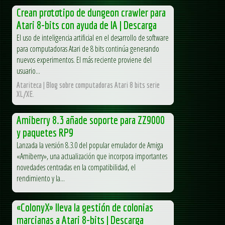
Crean prototipo de dungeon crawler para
Atari 8-bits con ayuda de IA | Descarga
El uso de inteligencia artificial en el desarrollo de software
para computadoras Atari de 8 bits continúa generando
nuevos experimentos. El más reciente proviene del
usuario...
Atariteca | Blog sobre computadoras Atari 8 bits serie
XL/XE.
Amiberry 8.3 añade soporte para ZZ9000
y paquetes RP9
Lanzada la versión 8.3.0 del popular emulador de Amiga
«Amiberry», una actualización que incorpora importantes
novedades centradas en la compatibilidad, el
rendimiento y la...
«ColonyX» lleva la gestión de colonias
marcianas a Atari 8-bits | Descarga