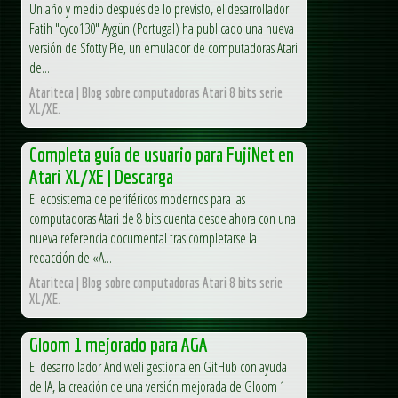
Un año y medio después de lo previsto, el desarrollador
Fatih "cyco130" Aygün (Portugal) ha publicado una nueva
versión de Sfotty Pie, un emulador de computadoras Atari
de...
Atariteca | Blog sobre computadoras Atari 8 bits serie
XL/XE.
Completa guía de usuario para FujiNet en
Atari XL/XE | Descarga
El ecosistema de periféricos modernos para las
computadoras Atari de 8 bits cuenta desde ahora con una
nueva referencia documental tras completarse la
redacción de «A...
Atariteca | Blog sobre computadoras Atari 8 bits serie
XL/XE.
Gloom 1 mejorado para AGA
El desarrollador Andiweli gestiona en GitHub con ayuda
de IA, la creación de una versión mejorada de Gloom 1