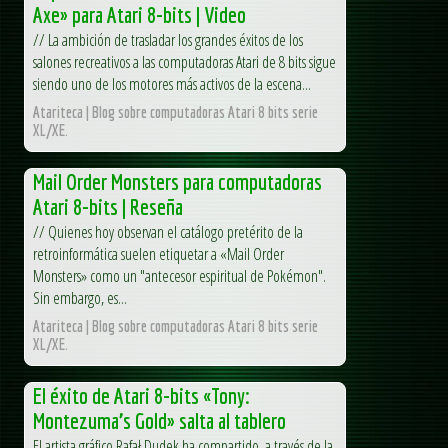
Axe» para Atari 8-bits | Video
// La ambición de trasladar los grandes éxitos de los
salones recreativos a las computadoras Atari de 8 bits sigue
siendo uno de los motores más activos de la escena...
Atariteca | Blog sobre computadoras Atari 8 bits serie
XL/XE.
Mail Order Monsters para computadoras
Atari 8-bits | Reseña
// Quienes hoy observan el catálogo pretérito de la
retroinformática suelen etiquetar a «Mail Order
Monsters» como un "antecesor espiritual de Pokémon".
Sin embargo, es...
Atariteca | Blog sobre computadoras Atari 8 bits serie
XL/XE.
El éxito de Atari 8-bits «Tony:
Montezuma’s Gold» salta al tablero
El artista gráfico Rafał Dudek ha compartido, a través de la