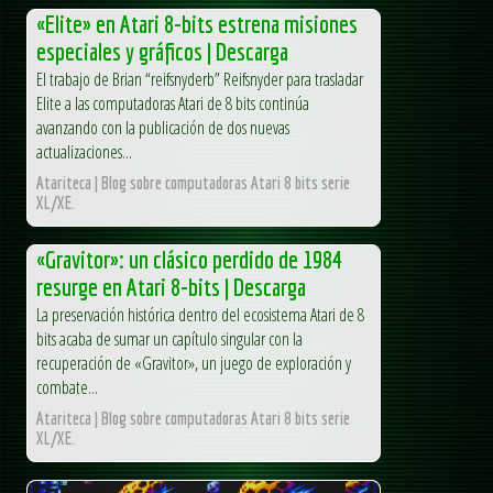
«Elite» en Atari 8-bits estrena misiones
especiales y gráficos | Descarga
El trabajo de Brian “reifsnyderb” Reifsnyder para trasladar
Elite a las computadoras Atari de 8 bits continúa
avanzando con la publicación de dos nuevas
actualizaciones...
Atariteca | Blog sobre computadoras Atari 8 bits serie
XL/XE.
«Gravitor»: un clásico perdido de 1984
resurge en Atari 8-bits | Descarga
La preservación histórica dentro del ecosistema Atari de 8
bits acaba de sumar un capítulo singular con la
recuperación de «Gravitor», un juego de exploración y
combate...
Atariteca | Blog sobre computadoras Atari 8 bits serie
XL/XE.