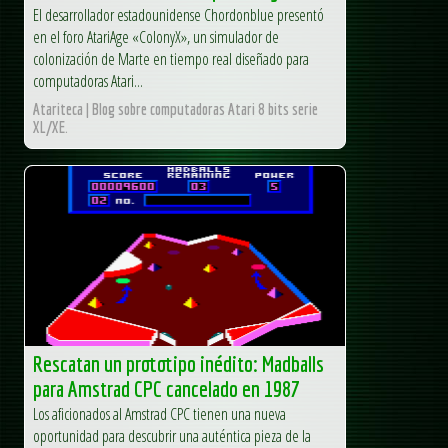
El desarrollador estadounidense Chordonblue presentó
en el foro AtariAge «ColonyX», un simulador de
colonización de Marte en tiempo real diseñado para
computadoras Atari...
Atariteca | Blog sobre computadoras Atari 8 bits serie
XL/XE.
Rescatan un prototipo inédito: Madballs
para Amstrad CPC cancelado en 1987
Los aficionados al Amstrad CPC tienen una nueva
oportunidad para descubrir una auténtica pieza de la