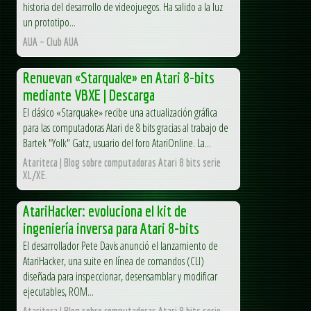
historia del desarrollo de videojuegos. Ha salido a la luz
un prototipo...
AUA – Club AUA
Renuevan «Starquake» en Atari 8-bits
mediante VBXE | Descarga
El clásico «Starquake» recibe una actualización gráfica
para las computadoras Atari de 8 bits gracias al trabajo de
Bartek "Yolk" Gatz, usuario del foro AtariOnline. La...
Atariteca | Blog sobre computadoras Atari 8 bits serie
XL/XE.
AtariHacker: evoluciona el kit de
ingeniería inversa para Atari 8-bits
El desarrollador Pete Davis anunció el lanzamiento de
AtariHacker, una suite en línea de comandos (CLI)
diseñada para inspeccionar, desensamblar y modificar
ejecutables, ROM...
Atariteca | Blog sobre computadoras Atari 8 bits serie