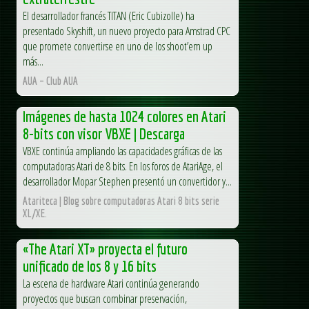
El desarrollador francés TITAN (Eric Cubizolle) ha
presentado Skyshift, un nuevo proyecto para Amstrad CPC
que promete convertirse en uno de los shoot’em up
más...
AUA – Club AUA
Imágenes de hasta 1024 colores en Atari
8-bits con visor VBXE | Descarga
VBXE continúa ampliando las capacidades gráficas de las
computadoras Atari de 8 bits. En los foros de AtariAge, el
desarrollador Mopar Stephen presentó un convertidor y...
Atariteca | Blog sobre computadoras Atari 8 bits serie
XL/XE.
«The Atari XT» proyecta el futuro
unificado de los 8 y 16 bits
La escena de hardware Atari continúa generando
proyectos que buscan combinar preservación,