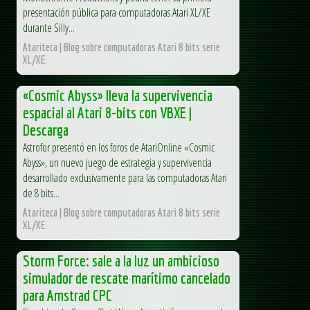
presentación pública para computadoras Atari XL/XE
durante Silly...
Atariteca | Blog sobre computadoras Atari 8 bits serie
XL/XE.
«Cosmic Abyss» lleva la supervivencia
espacial al Atari 8-bits con VBXE |
Descarga
Astrofor presentó en los foros de AtariOnline «Cosmic
Abyss», un nuevo juego de estrategia y supervivencia
desarrollado exclusivamente para las computadoras Atari
de 8 bits...
Atariteca | Blog sobre computadoras Atari 8 bits serie
XL/XE.
Storm Force: sale a la luz un ambicioso
simulador de rescate marítimo cancelado
para Amstrad CPC