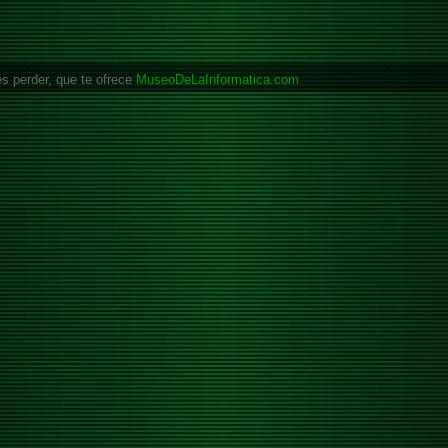
es perder, que te ofrece
MuseoDeLaInformatica.com