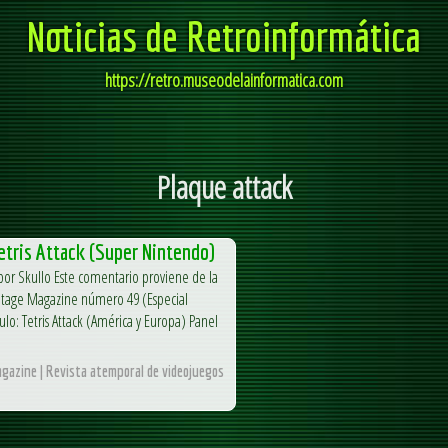
Noticias de Retroinformática
https://retro.museodelainformatica.com
Plaque attack
Tetris Attack (Super Nintendo)
por Skullo Este comentario proviene de la
 Stage Magazine número 49 (Especial
lo: Tetris Attack (América y Europa) Panel
azine | Revista atemporal de videojuegos