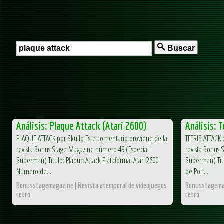
Buscar
Análisis: Plaque Attack (Atari 2600)
Análisis: 
PLAQUE ATTACK por Skullo Este comentario proviene de la
TETRIS ATTACK 
revista Bonus Stage Magazine número 49 (Especial
revista Bonus
Superman) Título: Plaque Attack Plataforma: Atari 2600
Superman) Títu
Número de...
de Pon...
Bonusstagemagazine | Revista atemporal de videojuegos
Bonusstagemag
retro
retro