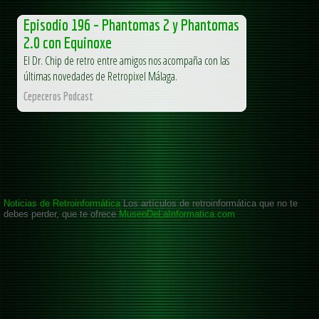
Episodio 196 – Phantomas 2 y Phantomas
2.0 con Equinoxe
El Dr. Chip de retro entre amigos nos acompaña con las
últimas novedades de Retropixel Málaga.
Cepeceros Podcast