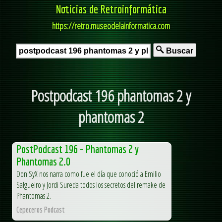
Noticias de Retroinformática
https://retro.museodelainformatica.com
Buscar
Postpodcast 196 phantomas 2 y
phantomas 2
PostPodcast 196 – Phantomas 2 y
Phantomas 2.0
Don SyX nos narra como fue el día que conoció a Emilio
Salgueiro y Jordi Sureda todos los secretos del remake de
Phantomas 2.
Cepeceros Podcast