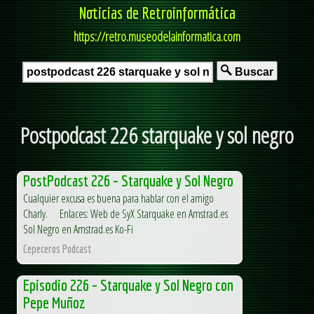
Noticias de Retroinformática
https://retro.museodelainformatica.com
Buscar
Postpodcast 226 starquake y sol negro
PostPodcast 226 – Starquake y Sol Negro
Cualquier excusa es buena para hablar con el amigo
Charly. Enlaces: Web de SyX Starquake en Amstrad.es
Sol Negro en Amstrad.es Ko-Fi
Cepeceros Podcast
Episodio 226 – Starquake y Sol Negro con
Pepe Muñoz