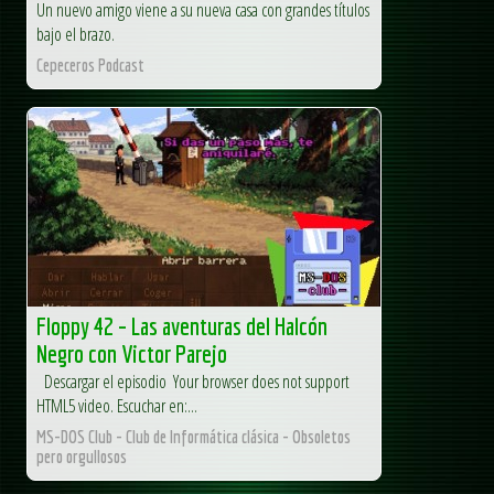
Un nuevo amigo viene a su nueva casa con grandes títulos
bajo el brazo.
Cepeceros Podcast
Floppy 42 – Las aventuras del Halcón
Negro con Victor Parejo
Descargar el episodio Your browser does not support
HTML5 video. Escuchar en:...
MS-DOS Club - Club de Informática clásica - Obsoletos
pero orgullosos