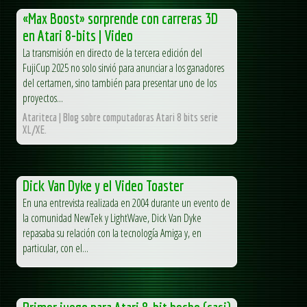
«Max Boost» sorprende con carreras 3D
en Atari 8-bits | Video
La transmisión en directo de la tercera edición del
FujiCup 2025 no solo sirvió para anunciar a los ganadores
del certamen, sino también para presentar uno de los
proyectos...
Atariteca | Blog sobre computadoras Atari 8 bits serie
XL/XE.
Dick Van Dyke y el Video Toaster
En una entrevista realizada en 2004 durante un evento de
la comunidad NewTek y LightWave, Dick Van Dyke
repasaba su relación con la tecnología Amiga y, en
particular, con el...