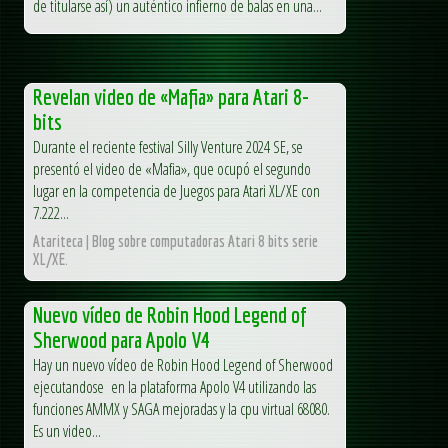
de titularse así) un auténtico infierno de balas en una...
Revelan video de «Mafia» para Atari 8-
bits
Durante el reciente festival Silly Venture 2024 SE, se
presentó el video de «Mafia», que ocupó el segundo
lugar en la competencia de Juegos para Atari XL/XE con
7.222...
Atariteca | Blog sobre computadoras Atari 8 bits serie
XL/XE.
Nuevo vídeo de Robin Hood Legend of
Sherwood para Apolo V4
Hay un nuevo vídeo de Robin Hood Legend of Sherwood
ejecutandose en la plataforma Apolo V4 utilizando las
funciones AMMX y SAGA mejoradas y la cpu virtual 68080.
Es un video...