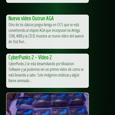
Nuevo vídeo Outrun AGA
Otro de los clásicos juegos Amiga en OCS que se está
convirtiendo al chipset AGA que incorporan los Amiga
1200, 4000 y la CD32 muestra un nuevo vídeo del avance
de Out Run...
CyberPunks 2 – Vídeo 2
CyberPunks 2 se está desarrollando por Mutation
Software y ya podemos ver un primer vídeo de como se
está llevando a cabo. Solo imágenes estáticas y algún
frame animado...