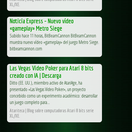
XL/XE.
Noticia Express – Nuevo vídeo
«gameplay» Metro Siege
Subido hace 11 horas, BitBeamCannon BitBeamCannon
muestra nuevo vídeo «gameplay» del juego Metro Siege.
bitbeamcannon.com
Las Vegas Video Poker para Atari 8 bits
creado con IA | Descarga
Ditto (EE. UU.), miembro activo de AtariAge, ha
presentado «Las Vegas Video Poker», un proyecto
concebido como un experimento académico: desarrollar
un juego completo para...
Atariteca | Blog sobre computadoras Atari 8 bits serie
XL/XE.