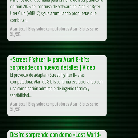
edición 2025 del concurso de software del Atari Bit Byter
User Club (ABBUC) sigue acumulando propuestas que
combinan...
Atariteca | Blog sobre computadoras Atari 8 bits serie
XL/XE.
«Street Fighter II» para Atari 8-bits
sorprende con nuevos detalles | Video
El proyecto de adaptar «Street Fighter II» a las
computadoras Atari de 8 bits continúa evolucionando con
una combinación admirable de ingenio técnico y
sensibilidad...
Atariteca | Blog sobre computadoras Atari 8 bits serie
XL/XE.
Desire sorprende con demo «Lost World»