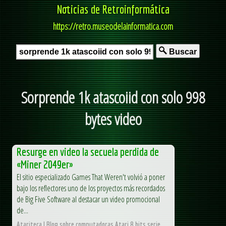
Noticias de Retroinformática
https://retro.museodelainformatica.com
Buscar
Sorprende 1k atascoiid con solo 998
bytes video
Resurge en video la secuela perdida de
«Miner 2049er»
El sitio especializado Games That Weren't volvió a poner
bajo los reflectores uno de los proyectos más recordados
de Big Five Software al destacar un video promocional
de...
Atariteca | Blog sobre computadoras Atari 8 bits serie