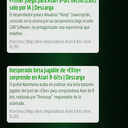
Primer juego para Atari 8-bit hecho (casi)
solo por IA | Descarga
El desarrollador polaco Arkadiusz “Nosty” Staworzyński,
conocido en la escena por sus lanzamientos bajo el sello
GR8 Software, ha protagonizado una experiencia que
redefine...
Atariteca | Blog sobre computadoras Atari 8 bits serie
XL/XE.
Inesperado beta jugable de «Elite»
sorprende en Atari 8-bits | Descarga
El portal Atarimania acaba de publicar una beta bastante
jugable del port de «Elite» para computadoras Atari de 8
bits, realizada por “Rensoup” -responsable de la
aclamada...
Atariteca | Blog sobre computadoras Atari 8 bits serie
XL/XE.