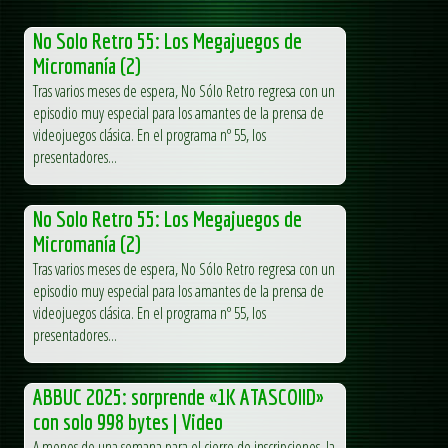
No Solo Retro 55: Los Megajuegos de
Micromanía (2)
Tras varios meses de espera, No Sólo Retro regresa con un
episodio muy especial para los amantes de la prensa de
videojuegos clásica. En el programa nº 55, los
presentadores...
No Solo Retro 55: Los Megajuegos de
Micromanía (2)
Tras varios meses de espera, No Sólo Retro regresa con un
episodio muy especial para los amantes de la prensa de
videojuegos clásica. En el programa nº 55, los
presentadores...
ABBUC 2025: sorprende «1K ATASCOIID»
con solo 998 bytes | Video
A menos de una semana para el cierre de inscripciones, la