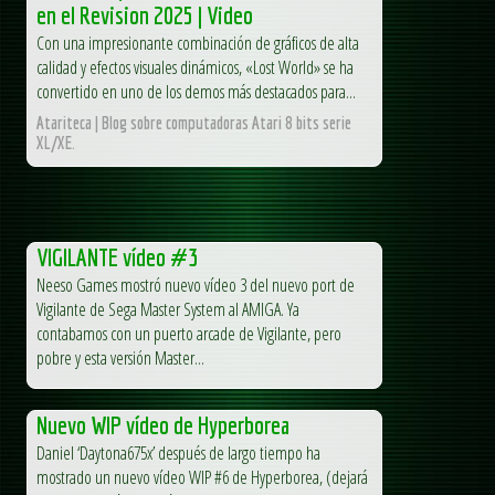
en el Revision 2025 | Video
Con una impresionante combinación de gráficos de alta
calidad y efectos visuales dinámicos, «Lost World» se ha
convertido en uno de los demos más destacados para...
Atariteca | Blog sobre computadoras Atari 8 bits serie
XL/XE.
VIGILANTE vídeo #3
Neeso Games mostró nuevo vídeo 3 del nuevo port de
Vigilante de Sega Master System al AMIGA. Ya
contabamos con un puerto arcade de Vigilante, pero
pobre y esta versión Master...
Nuevo WIP vídeo de Hyperborea
Daniel ‘Daytona675x’ después de largo tiempo ha
mostrado un nuevo vídeo WIP #6 de Hyperborea, (dejará