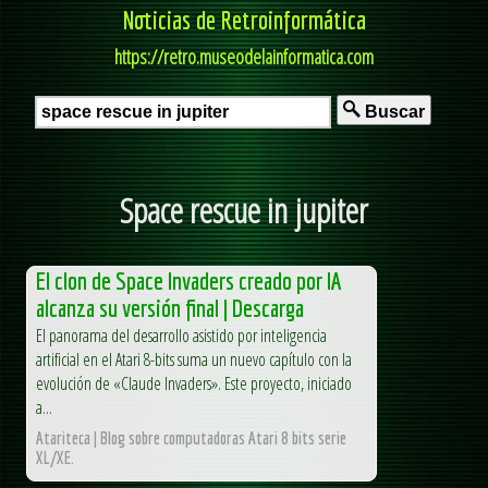
Noticias de Retroinformática
https://retro.museodelainformatica.com
Buscar
Space rescue in jupiter
El clon de Space Invaders creado por IA
alcanza su versión final | Descarga
El panorama del desarrollo asistido por inteligencia
artificial en el Atari 8-bits suma un nuevo capítulo con la
evolución de «Claude Invaders». Este proyecto, iniciado
a...
Atariteca | Blog sobre computadoras Atari 8 bits serie
XL/XE.