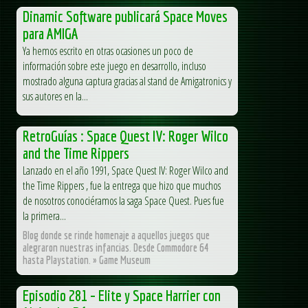
Dinamic Software publicará Space Moves
para AMIGA
Ya hemos escrito en otras ocasiones un poco de
información sobre este juego en desarrollo, incluso
mostrado alguna captura gracias al stand de Amigatronics y
sus autores en la...
RetroGuías : Space Quest IV: Roger Wilco
and the Time Rippers
Lanzado en el año 1991, Space Quest IV: Roger Wilco and
the Time Rippers , fue la entrega que hizo que muchos
de nosotros conociéramos la saga Space Quest. Pues fue
la primera...
Blog donde se rinde homenaje a aquellos juegos que
alegraron nuestras infancias. Desde Commodore 64
hasta Playstation. » Game Museum
Episodio 281 – Elite y Space Harrier con