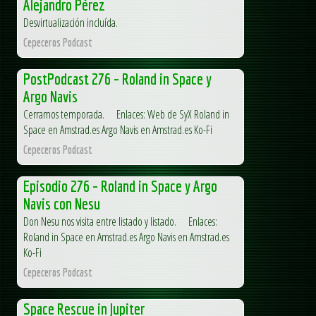
Alejandro Pérez
Desvirtualización incluída.
Cepeceros Podcast
PostPodcast 276 – Roland in Space y
Argo Navis
Cerramos temporada. Enlaces: Web de SyX Roland in
Space en Amstrad.es Argo Navis en Amstrad.es Ko-Fi
Cepeceros Podcast
Episodio 276 – Roland in Space y Argo
Navis con Nesu
Don Nesu nos visita entre listado y listado. Enlaces:
Roland in Space en Amstrad.es Argo Navis en Amstrad.es
Ko-Fi
Cepeceros Podcast
Space Rescue in Jupiter