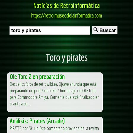
Noticias de Retroinformática
https://retro.museodelainformatica.com
Buscar
Toro y pirates
Ole Toro 2 en preparación
Desde los foros de retrowiki.es, Djcaye anuncia que está
preparando un port / remake / homenaje de Ole Toro
para Commodore Amiga. Comenta que está finalizado en
cuanto a su...
Análisis: Pirates (Arcade)
PIRATES por Skullo Este comentario proviene de la revista