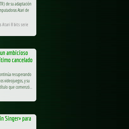
ATR) de su adaptación
omputadoras Atari de
 Atari 8 bits serie
z un ambicioso
ítimo cancelado
continúa recuperando
los videojuegos, y su
título que comenzó...
in Singer» para