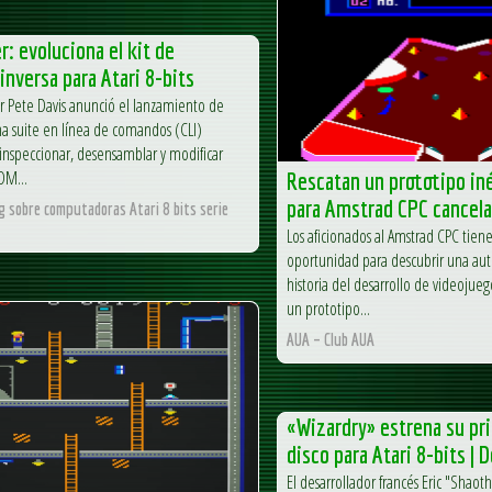
r: evoluciona el kit de
 inversa para Atari 8-bits
or Pete Davis anunció el lanzamiento de
na suite en línea de comandos (CLI)
inspeccionar, desensamblar y modificar
OM...
Rescatan un prototipo iné
para Amstrad CPC cancel
og sobre computadoras Atari 8 bits serie
Los aficionados al Amstrad CPC tie
oportunidad para descubrir una aut
historia del desarrollo de videojuego
un prototipo...
AUA – Club AUA
«Wizardry» estrena su pr
disco para Atari 8-bits | 
El desarrollador francés Eric "Shaot