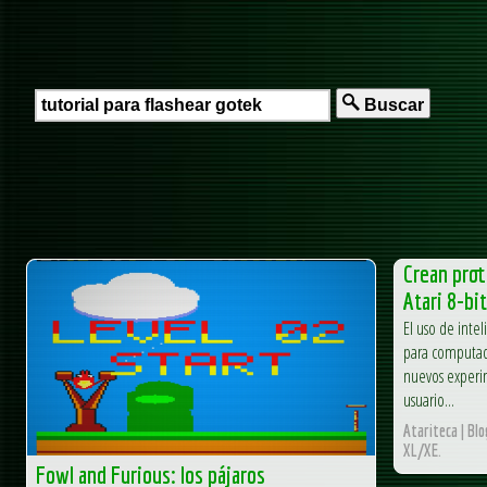
Buscar
Crean prot
Atari 8-bi
El uso de intel
para computado
nuevos experim
usuario...
Atariteca | Bl
XL/XE.
Fowl and Furious: los pájaros