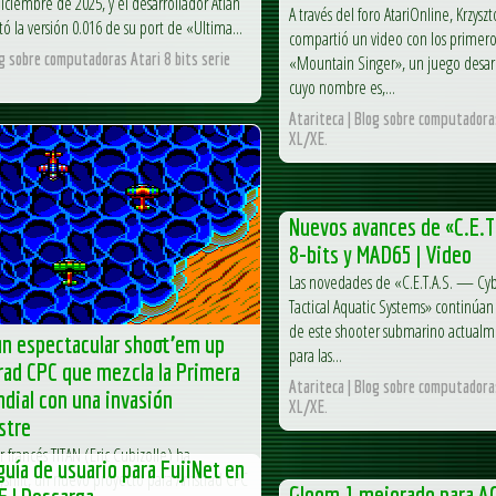
iciembre de 2025, y el desarrollador Atlan
A través del foro AtariOnline, Krzysz
ó la versión 0.016 de su port de «Ultima...
compartió un video con los primero
og sobre computadoras Atari 8 bits serie
«Mountain Singer», un juego desar
cuyo nombre es,...
Atariteca | Blog sobre computadoras
XL/XE.
Nuevos avances de «C.E.T.
8-bits y MAD65 | Video
Las novedades de «C.E.T.A.S. — Cy
Tactical Aquatic Systems» continúa
de este shooter submarino actualm
un espectacular shoot’em up
para las...
rad CPC que mezcla la Primera
Atariteca | Blog sobre computadoras
dial con una invasión
XL/XE.
stre
r francés TITAN (Eric Cubizolle) ha
uía de usuario para FujiNet en
shift, un nuevo proyecto para Amstrad CPC
Gloom 1 mejorado para A