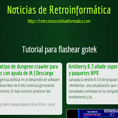
Noticias de Retroinformática
https://retro.museodelainformatica.com
Tutorial para flashear gotek
otipo de dungeon crawler para
Amiberry 8.3 añade sopor
ts con ayuda de IA | Descarga
y paquetes RP9
igencia artificial en el desarrollo de software
Lanzada la versión 8.3.0 del popul
ras Atari de 8 bits continúa generando
«Amiberry», una actualización que 
entos. El más reciente proviene del
novedades centradas en la compatib
rendimiento y la...
og sobre computadoras Atari 8 bits serie