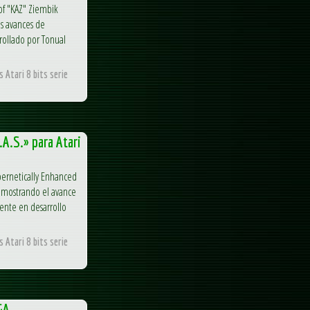
tof "KAZ" Ziembik
s avances de
rollado por Tonual
 Atari 8 bits serie
A.S.» para Atari
bernetically Enhanced
n mostrando el avance
ente en desarrollo
 Atari 8 bits serie
GA