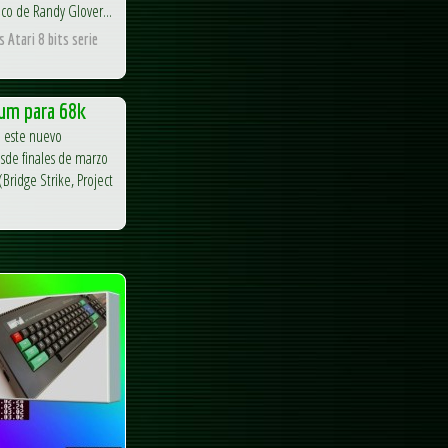
co de Randy Glover...
 Atari 8 bits serie
um para 68k
a este nuevo
sde finales de marzo
Bridge Strike, Project