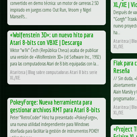
convertido en demo técnica: un motor de carreras 2.5D
XL/XE | Vi
inspirado en juegos como Out Run, Vroom y Nigel
Después de var
Mansell’s...
"Gorgh" Trzask
nuevo proyecto
ha...
«Wolfenstein 3D»: un nuevo hito para
Atariteca | Bl
Atari 8-bits con VBXE | Descarga
XL/XE.
Viktor "w1k" Čech (República Checa) acaba de publicar
una versión de «Wolfenstein 3D» (id Software Inc., 1992)
Flak para 
para las computadoras Atari de 8 bits equipadas con la...
Reseña
Atariteca | Blog sobre computadoras Atari 8 bits serie
XL/XE.
// Sin duda, «
abiertamente l
Alain Marsily y 
programador..
PokeyForge: Nueva herramienta para
Atariteca | Bl
gestionar archivos RMT para Atari 8-bits
XL/XE.
Peter "RetroCoder" Hinz ha presentado «PokeyForge»,
una nueva utilidad independiente para Windows
«Project T
diseñada para facilitar la gestión de instrumentos POKEY
Eclaire XL 