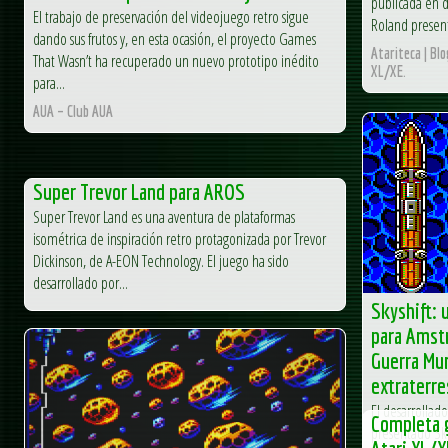
publicada en d
El trabajo de preservación del videojuego retro sigue
Roland present
dando sus frutos y, en esta ocasión, el proyecto Games
Atariteca | Bl
That Wasn’t ha recuperado un nuevo prototipo inédito
XL/XE.
para...
AUA – Club AUA
Super Trevor Land para AROS
Super Trevor Land es una aventura de plataformas
isométrica de inspiración retro protagonizada por Trevor
Dickinson, de A-EON Technology. El juego ha sido
desarrollado por...
Skyshift: 
para Amst
Guerra Mun
extraterre
El desarrollado
Completa g
presentado Sky