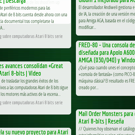
E | Descarga
onvertirse en uno de los shoot’em up
El desarrollador Andiweli gestiona
de periféricos modernos para las
de IA, la creación de una versión 
tari de 8 bits cuenta desde ahora con una
A
para Amiga AGA, basada en el código
ia documental tras completarse la
modificar...
A...
og sobre computadoras Atari 8 bits serie
FRED-80 – Una consola de
diseñada para Apolo A600
AMIGA (030/040) y Wind
es avances consolidan «Great
¿Qué pasa cuando unes el concep
Atari 8-bits | Video
«consola de fantasía» (como PICO-8
de trasladar los grandes éxitos de los
máquina clásica? El resultado es FR
ivos a las computadoras Atari de 8 bits sigue
creado por...
los motores más activos de la escena...
og sobre computadoras Atari 8 bits serie
Mail Order Monsters par
Atari 8-bits | Reseña
// Quienes hoy observan el catálogo
la su nuevo proyecto para Atari