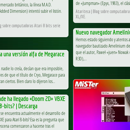
de «Jumpman» (Epyx, 1983), el clási
mercado británico, la línea M.A.D.
Added Dimension) intentó subir el listón.
Atariteca | Blog sobre computadoras
XL/XE.
og sobre computadoras Atari 8 bits serie
Nuevo navegador Amelini
Hemos estado siguiendo y atentos 
navegador bautizado Amelinium de
que el autor, Paweł «juen» Nowak (
 una versión alfa de Megarace
R3D),...
 nadie lo creía, decían que era imposible,
es de que el título de Cryo, Megarace para
 ciertos. Bien claro lo dijeron los...
nde ha llegado «Doom 2D» VBXE
 8-bits? | Descarga
se encuentra actualmente el desarrollo de
 para Atari 8-bits? Esa es la pregunta que
scena comenzaron a hacerse tras el