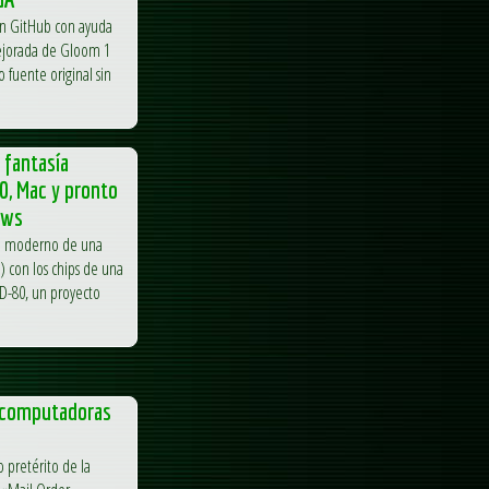
 en GitHub con ayuda
mejorada de Gloom 1
 fuente original sin
 fantasía
0, Mac y pronto
ows
to moderno de una
) con los chips de una
ED-80, un proyecto
a computadoras
 pretérito de la