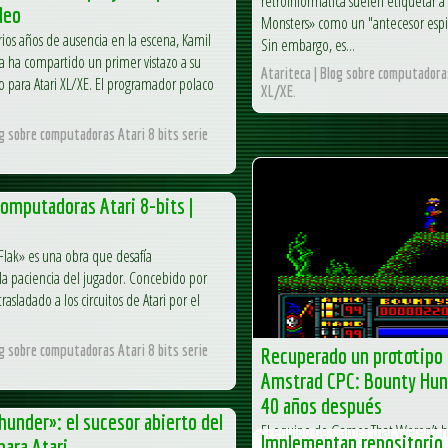
retroinformática suelen etiquetar a
deo
Monsters» como un "antecesor espi
ios años de ausencia en la escena, Kamil
Sin embargo, es...
a ha compartido un primer vistazo a su
Atariteca | Blog sobre computadoras
 para Atari XL/XE. El programador polaco
XL/XE.
og sobre computadoras Atari 8 bits serie
computadoras Atari 8-bits |
Flak» es una obra que desafía
a paciencia del jugador. Concebido por
trasladado a los circuitos de Atari por el
.
og sobre computadoras Atari 8 bits serie
Recuperado un prototipo 
Amstrad CPC: Bounty Hun
40 años después
hunder»: el sucesor abierto del
El equipo de Games That Weren’t h
Implementan repositorio 
para Atari