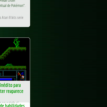
 «Mail Order
ritual de Pokémon".
 Atari 8 bits serie
inédito para
ter reaparece
a anunciado el
de habilidades