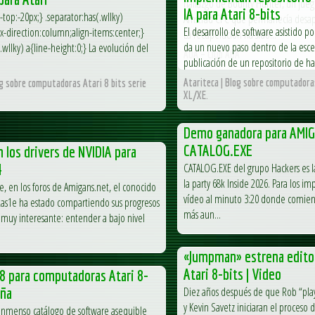
hallazgo de Bounty Hunter, un jueg
IA para Atari 8-bits
-top:-20px;} .separator:has(.wllky)
Amstrad CPC que permanecía desap
El desarrollo de software asistido por 
lex-direction:column;align-items:center;}
La recuperación ha sido...
da un nuevo paso dentro de la escen
.wllky) a{line-height:0;} La evolución del
AUA – Club AUA
publicación de un repositorio de hab
Atariteca | Blog sobre computadoras
og sobre computadoras Atari 8 bits serie
XL/XE.
Demo ganadora para AMI
CATALOG.EXE
 los drivers de NVIDIA para
4
CATALOG.EXE del grupo Hackers es
la party 68k Inside 2026. Para los im
 en los foros de Amigans.net, el conocido
vídeo al minuto 3:20 donde comienz
kas1e ha estado compartiendo sus progresos
más aun...
muy interesante: entender a bajo nivel
«Jumpman» estrena editor
Atari 8-bits | Video
8 para computadoras Atari 8-
eña
Diez años después de que Rob “pla
y Kevin Savetz iniciaran el proceso 
inmenso catálogo de software asequible