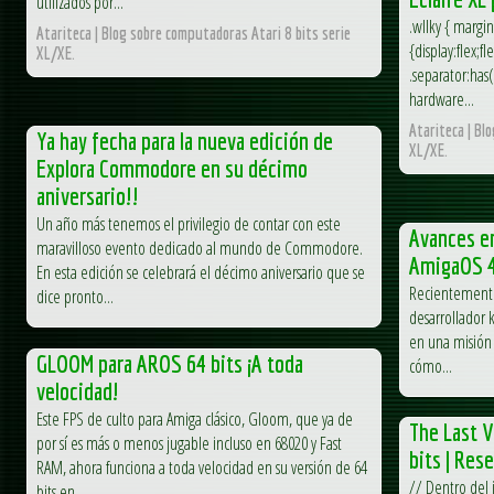
utilizados por...
.wllky { margin
Atariteca | Blog sobre computadoras Atari 8 bits serie
{display:flex;f
XL/XE.
.separator:has(
hardware...
Atariteca | Bl
Ya hay fecha para la nueva edición de
XL/XE.
Explora Commodore en su décimo
aniversario!!
Un año más tenemos el privilegio de contar con este
Avances en
maravilloso evento dedicado al mundo de Commodore.
AmigaOS 
En esta edición se celebrará el décimo aniversario que se
Recientemente,
dice pronto...
desarrollador 
en una misión 
GLOOM para AROS 64 bits ¡A toda
cómo...
velocidad!
Este FPS de culto para Amiga clásico, Gloom, que ya de
The Last V
por sí es más o menos jugable incluso en 68020 y Fast
bits | Res
RAM, ahora funciona a toda velocidad en su versión de 64
// Dentro del 
bits en...