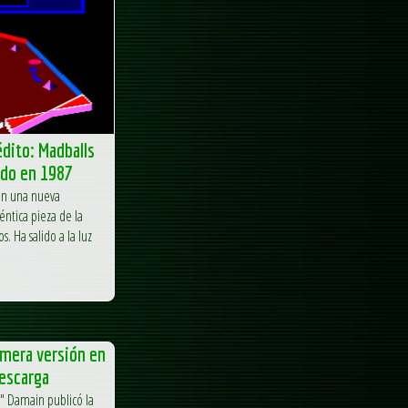
dito: Madballs
ado en 1987
nen una nueva
éntica pieza de la
s. Ha salido a la luz
imera versión en
Descarga
h" Damain publicó la