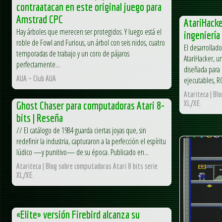
contraatacan en este original juego para
Amstrad CPC
AtariHacke
Hay árboles que merecen ser protegidos. Y luego está el
ingeniería
roble de Fowl and Furious, un árbol con seis nidos, cuatro
El desarrollad
temporadas de trabajo y un coro de pájaros
AtariHacker, u
perfectamente...
diseñada para 
AUA – Club AUA
ejecutables, R
Atariteca | Bl
XL/XE.
Ghost Chaser para computadoras Atari 8-
bits | Reseña
// El catálogo de 1984 guarda ciertas joyas que, sin
redefinir la industria, capturaron a la perfección el espíritu
lúdico —y punitivo— de su época. Publicado en...
Atariteca | Blog sobre computadoras Atari 8 bits serie
XL/XE.
«Elite» versión Firebird alcanza su