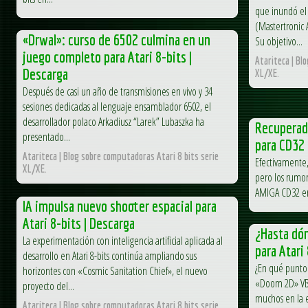
que inundó el 
(Mastertronic 
«Drwal»: curso de 6502 culmina en un
Su objetivo...
juego completo para Atari 8-bits |
Atariteca | Bl
Descarga
XL/XE.
Después de casi un año de transmisiones en vivo y 34
sesiones dedicadas al lenguaje ensamblador 6502, el
desarrollador polaco Arkadiusz “Larek” Lubaszka ha
Recuperada
presentado...
para CD32
Atariteca | Blog sobre computadoras Atari 8 bits serie
Efectivamente,
XL/XE.
pero los rumor
AMIGA CD32 eran
IA impulsa nuevo shooter espacial para
Atari 8-bits | Descarga
¿Hasta dó
La experimentación con inteligencia artificial aplicada al
para Atari
desarrollo en Atari 8-bits continúa ampliando sus
¿En qué punto 
horizontes con «Cosmic Sanitation Chief», el nuevo
«Doom 2D» VBXE
proyecto del...
muchos en la e
Atariteca | Blog sobre computadoras Atari 8 bits serie